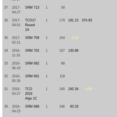
37
2017-
SRM 713
1
58
04-27
36
2017-
TCO17
1
179
191.13
374.93
04-01
Round
1A
35
2017-
SRM 709
1
154
0.00
02-21
34
2016-
SRM 702
1
107
130.89
11-15
33
2016-
SRM 692
1
88
06-10
32
2016-
SRM 691
1
118
05-30
31
2016-
TCO
1
240
245.34
0.00
04-27
2016
Algo 1C
30
2016-
SRM 689
1
246
93.33
04-23