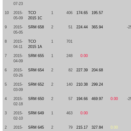
07-23
10
2015-
TCO
1
406
174.65
195.57
05-09
2015 1C
9
2015-
SRM 658
2
51
224.44
365.94
-2
05-05
8
2015-
TCO
1
701
04-11
2015 1A
7
2015-
SRM 655
1
248
0.00
04-09
6
2015-
SRM 654
2
82
227.39
204.68
03-26
5
2015-
SRM 652
2
140
210.38
299.24
03-09
4
2015-
SRM 650
2
57
194.66
469.97
0.00
-2
02-18
3
2015-
SRM 649
1
463
0.00
02-10
2
2015-
SRM 645
2
79
215.17
327.84
0.00