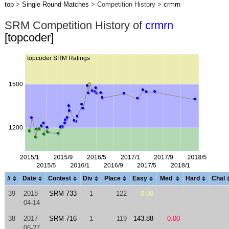
top
>
Single Round Matches
> Competition History >
crmrn
SRM Competition History of
crmrn
[topcoder]
#
Date
Contest
Div
Place
Easy
Med
Hard
Chal
39
2018-
SRM 733
1
122
0.00
04-14
38
2017-
SRM 716
1
119
143.88
0.00
06-27