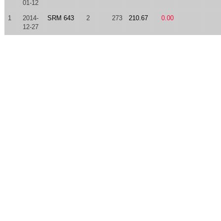
01-12
1
2014-
SRM 643
2
273
210.67
0.00
12-27