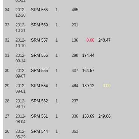
01-12
34
2012-
SRM 565
1
465
12-20
33
2012-
SRM 559
1
231
10-31
32
2012-
SRM 557
1
136
0.00
248.47
10-10
31
2012-
SRM 556
1
298
174.44
09-14
30
2012-
SRM 555
1
407
164.57
09-07
29
2012-
SRM 554
1
484
189.12
0.00
09-01
28
2012-
SRM 552
1
237
08-17
27
2012-
SRM 551
1
336
133.69
249.86
08-04
26
2012-
SRM 544
1
353
05-29