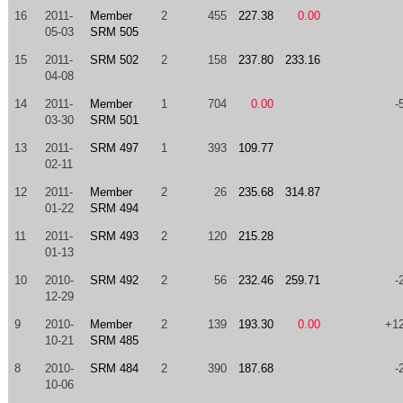
16
2011-
Member
2
455
227.38
0.00
05-03
SRM 505
15
2011-
SRM 502
2
158
237.80
233.16
04-08
14
2011-
Member
1
704
0.00
-
03-30
SRM 501
13
2011-
SRM 497
1
393
109.77
02-11
12
2011-
Member
2
26
235.68
314.87
01-22
SRM 494
11
2011-
SRM 493
2
120
215.28
01-13
10
2010-
SRM 492
2
56
232.46
259.71
-
12-29
9
2010-
Member
2
139
193.30
0.00
+1
10-21
SRM 485
8
2010-
SRM 484
2
390
187.68
-
10-06