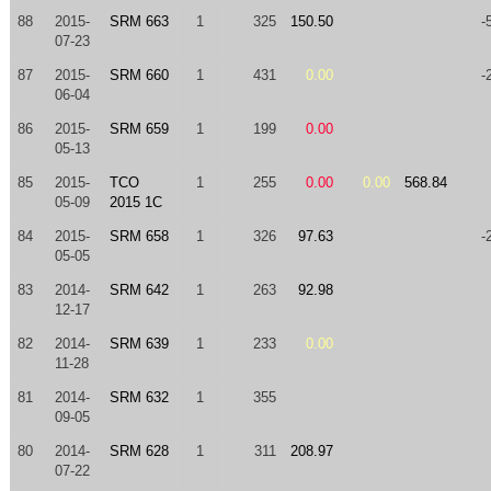
88
2015-
SRM 663
1
325
150.50
-
07-23
87
2015-
SRM 660
1
431
0.00
-
06-04
86
2015-
SRM 659
1
199
0.00
05-13
85
2015-
TCO
1
255
0.00
0.00
568.84
05-09
2015 1C
84
2015-
SRM 658
1
326
97.63
-
05-05
83
2014-
SRM 642
1
263
92.98
12-17
82
2014-
SRM 639
1
233
0.00
11-28
81
2014-
SRM 632
1
355
09-05
80
2014-
SRM 628
1
311
208.97
07-22