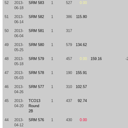
52
2013-
SRM 583
1
527
0.00
06-18
51
2013-
SRM 582
1
386
115.80
06-14
50
2013-
SRM 581
1
317
06-04
49
2013-
SRM 580
1
579
134.62
05-25
48
2013-
SRM 579
1
457
0.00
159.16
-
05-18
47
2013-
SRM 578
1
190
155.91
05-03
46
2013-
SRM 577
1
310
102.57
04-26
45
2013-
TCO13
1
437
92.74
04-20
Round
2B
44
2013-
SRM 576
1
430
0.00
04-12