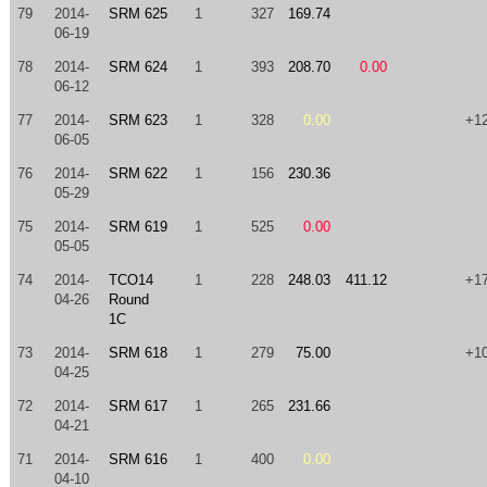
79
2014-
SRM 625
1
327
169.74
06-19
78
2014-
SRM 624
1
393
208.70
0.00
06-12
77
2014-
SRM 623
1
328
0.00
+1
06-05
76
2014-
SRM 622
1
156
230.36
05-29
75
2014-
SRM 619
1
525
0.00
05-05
74
2014-
TCO14
1
228
248.03
411.12
+1
04-26
Round
1C
73
2014-
SRM 618
1
279
75.00
+1
04-25
72
2014-
SRM 617
1
265
231.66
04-21
71
2014-
SRM 616
1
400
0.00
04-10