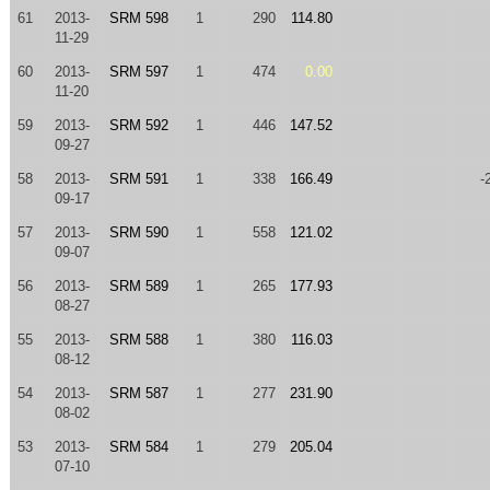
61
2013-
SRM 598
1
290
114.80
11-29
60
2013-
SRM 597
1
474
0.00
11-20
59
2013-
SRM 592
1
446
147.52
09-27
58
2013-
SRM 591
1
338
166.49
-
09-17
57
2013-
SRM 590
1
558
121.02
09-07
56
2013-
SRM 589
1
265
177.93
08-27
55
2013-
SRM 588
1
380
116.03
08-12
54
2013-
SRM 587
1
277
231.90
08-02
53
2013-
SRM 584
1
279
205.04
07-10