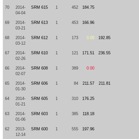
70
2014-
SRM 615
1
452
184.75
04-04
69
2014-
SRM 613
1
453
166.96
03-21
68
2014-
SRM 612
1
173
0.00
192.85
03-12
67
2014-
SRM 610
1
121
171.51
236.55
02-26
66
2014-
SRM 608
1
389
0.00
02-07
65
2014-
SRM 606
1
84
211.57
211.81
01-30
64
2014-
SRM 605
1
310
176.25
01-21
63
2014-
SRM 603
1
385
118.18
01-06
62
2013-
SRM 600
1
555
197.96
12-14