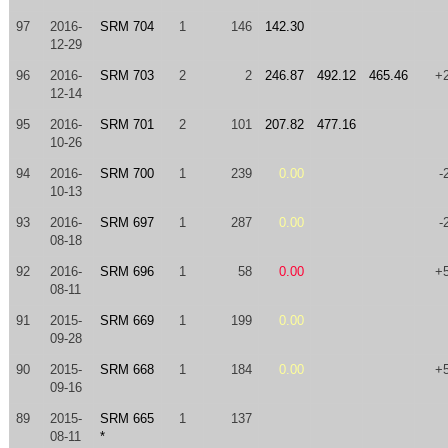
97
2016-
SRM 704
1
146
142.30
12-29
96
2016-
SRM 703
2
2
246.87
492.12
465.46
+
12-14
95
2016-
SRM 701
2
101
207.82
477.16
10-26
94
2016-
SRM 700
1
239
0.00
-
10-13
93
2016-
SRM 697
1
287
0.00
-
08-18
92
2016-
SRM 696
1
58
0.00
+
08-11
91
2015-
SRM 669
1
199
0.00
09-28
90
2015-
SRM 668
1
184
0.00
+
09-16
89
2015-
SRM 665
1
137
08-11
*