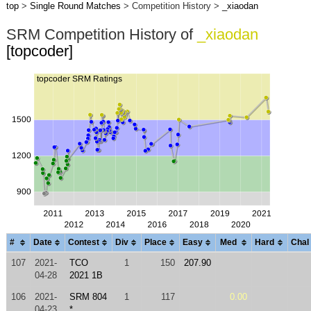
top
>
Single Round Matches
> Competition History >
_xiaodan
SRM Competition History of
_xiaodan
[topcoder]
#
Date
Contest
Div
Place
Easy
Med
Hard
Chal
107
2021-
TCO
1
150
207.90
04-28
2021 1B
106
2021-
SRM 804
1
117
0.00
04-23
*