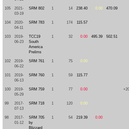
105
2021-
SRM 802
1
14
238.40
0.00
470.09
03-19
104
2020-
SRM 783
1
174
115.57
04-11
103
2019-
TCC19
1
32
0.00
495.39
502.51
06-23
South
America
Prelims
102
2019-
SRM 761
1
75
0.00
06-22
101
2019-
SRM 760
1
59
115.77
06-13
100
2019-
SRM 759
1
77
0.00
+2
05-29
99
2017-
SRM 718
1
120
0.00
07-13
98
2017-
SRM 705
1
54
219.39
0.00
01-12
by
Blizzard