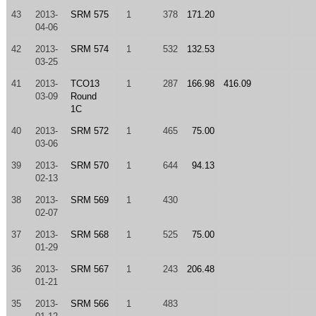
43
2013-
SRM 575
1
378
171.20
04-06
42
2013-
SRM 574
1
532
132.53
03-25
41
2013-
TCO13
1
287
166.98
416.09
03-09
Round
1C
40
2013-
SRM 572
1
465
75.00
03-06
39
2013-
SRM 570
1
644
94.13
02-13
38
2013-
SRM 569
1
430
02-07
37
2013-
SRM 568
1
525
75.00
01-29
36
2013-
SRM 567
1
243
206.48
01-21
35
2013-
SRM 566
1
483