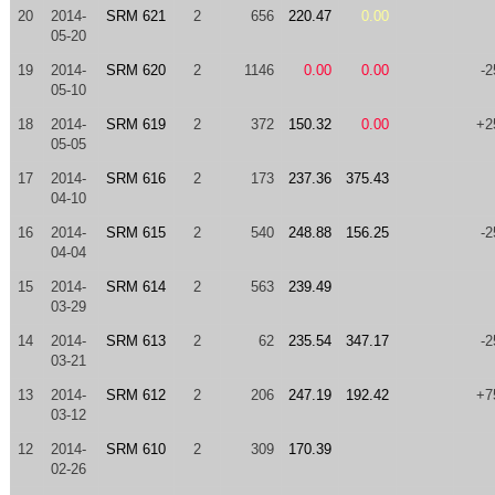
20
2014-
SRM 621
2
656
220.47
0.00
05-20
19
2014-
SRM 620
2
1146
0.00
0.00
-2
05-10
18
2014-
SRM 619
2
372
150.32
0.00
+2
05-05
17
2014-
SRM 616
2
173
237.36
375.43
04-10
16
2014-
SRM 615
2
540
248.88
156.25
-2
04-04
15
2014-
SRM 614
2
563
239.49
03-29
14
2014-
SRM 613
2
62
235.54
347.17
-2
03-21
13
2014-
SRM 612
2
206
247.19
192.42
+7
03-12
12
2014-
SRM 610
2
309
170.39
02-26