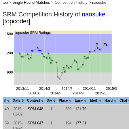
top
>
Single Round Matches
> Competition History >
naosuke
SRM Competition History of
naosuke
[topcoder]
#
Date
Contest
Div
Place
Easy
Med
Hard
Chal
40
2015-
SRM 648
1
389
121.76
02-02
39
2015-
SRM 647
1
194
177.31
01-24