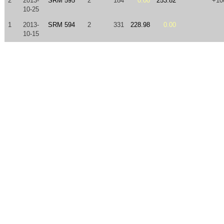
2
2013-
SRM 595
2
184
0.00
253.82
+10
10-25
1
2013-
SRM 594
2
331
228.98
0.00
10-15