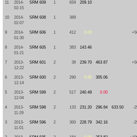
11
2014-
SRM 609
1
659
209.10
02-15
10
2014-
SRM 608
1
389
02-07
9
2014-
SRM 606
1
412
0.00
+5
01-30
8
2014-
SRM 605
1
383
143.46
01-21
7
2013-
SRM 601
2
38
239.70
463.87
+5
12-22
6
2013-
SRM 600
2
290
0.00
305.06
12-14
5
2013-
SRM 599
2
517
240.49
0.00
12-04
4
2013-
SRM 598
2
133
231.20
296.84
633.50
-2
11-29
3
2013-
SRM 596
2
300
228.79
342.16
-2
11-01