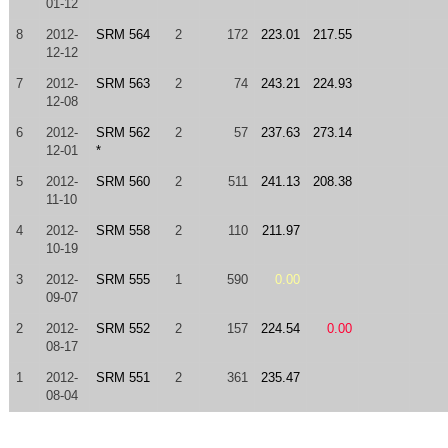
01-12
8
2012-
SRM 564
2
172
223.01
217.55
12-12
7
2012-
SRM 563
2
74
243.21
224.93
12-08
6
2012-
SRM 562
2
57
237.63
273.14
12-01
*
5
2012-
SRM 560
2
511
241.13
208.38
11-10
4
2012-
SRM 558
2
110
211.97
10-19
3
2012-
SRM 555
1
590
0.00
09-07
2
2012-
SRM 552
2
157
224.54
0.00
08-17
1
2012-
SRM 551
2
361
235.47
08-04