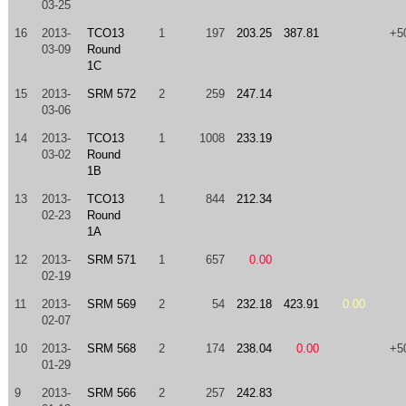
03-25
16
2013-
TCO13
1
197
203.25
387.81
+5
03-09
Round
1C
15
2013-
SRM 572
2
259
247.14
03-06
14
2013-
TCO13
1
1008
233.19
03-02
Round
1B
13
2013-
TCO13
1
844
212.34
02-23
Round
1A
12
2013-
SRM 571
1
657
0.00
02-19
11
2013-
SRM 569
2
54
232.18
423.91
0.00
02-07
10
2013-
SRM 568
2
174
238.04
0.00
+5
01-29
9
2013-
SRM 566
2
257
242.83