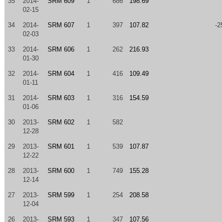
35
2014-
SRM 609
1
686
198.69
02-15
34
2014-
SRM 607
1
397
107.82
-2
02-03
33
2014-
SRM 606
1
262
216.93
01-30
32
2014-
SRM 604
1
416
109.49
01-11
31
2014-
SRM 603
1
316
154.59
01-06
30
2013-
SRM 602
1
582
12-28
29
2013-
SRM 601
1
539
107.87
12-22
28
2013-
SRM 600
1
749
155.28
12-14
27
2013-
SRM 599
1
254
208.58
12-04
26
2013-
SRM 593
1
347
107.56