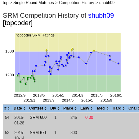
top
>
Single Round Matches
> Competition History >
shubh09
SRM Competition History of
shubh09
[topcoder]
#
Date
Contest
Div
Place
Easy
Med
Hard
Chal
54
2016-
SRM 680
1
246
0.00
01-28
53
2015-
SRM 671
1
300
10-14