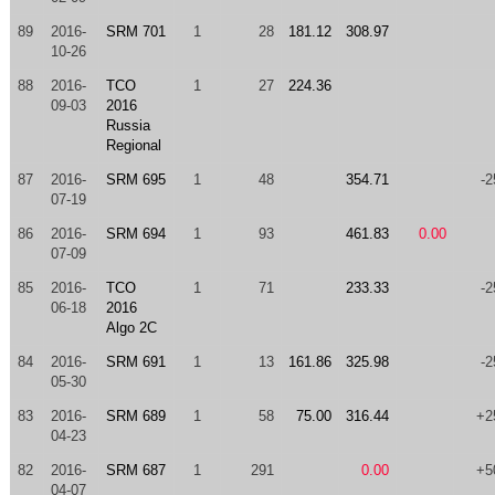
89
2016-
SRM 701
1
28
181.12
308.97
10-26
88
2016-
TCO
1
27
224.36
09-03
2016
Russia
Regional
87
2016-
SRM 695
1
48
354.71
-2
07-19
86
2016-
SRM 694
1
93
461.83
0.00
07-09
85
2016-
TCO
1
71
233.33
-2
06-18
2016
Algo 2C
84
2016-
SRM 691
1
13
161.86
325.98
-2
05-30
83
2016-
SRM 689
1
58
75.00
316.44
+2
04-23
82
2016-
SRM 687
1
291
0.00
+5
04-07