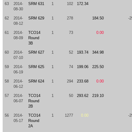
63
2014-
SRM 631
1
102
172.34
08-30
62
2014-
SRM 629
1
278
184.50
-2
08-12
61
2014-
TCO14
1
73
0.00
08-09
Round
3B
60
2014-
SRM 627
1
52
193.74
344.98
07-10
59
2014-
SRM 625
1
74
199.06
225.50
06-19
58
2014-
SRM 624
1
294
233.68
0.00
06-12
57
2014-
TCO14
1
50
293.62
219.10
06-07
Round
2B
56
2014-
TCO14
1
1277
0.00
-2
05-17
Round
2A