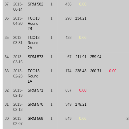
37
2013-
SRM 582
1
436
0.00
06-14
36
2013-
TCO13
1
298
134.21
04-20
Round
2B
35
2013-
TCO13
1
438
0.00
03-31
Round
2A
34
2013-
SRM 573
1
67
211.91
259.94
03-15
33
2013-
TCO13
1
174
238.48
260.71
0.00
02-23
Round
1A
32
2013-
SRM 571
1
657
0.00
02-19
31
2013-
SRM 570
1
349
179.21
02-13
30
2013-
SRM 569
1
549
0.00
-2
02-07