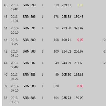
46
2013-
SRM 599
1
119
239.91
0.00
12-04
45
2013-
SRM 596
1
176
245.38
150.48
11-01
44
2013-
SRM 594
1
34
223.30
322.97
10-15
43
2013-
SRM 589
1
198
199.71
0.00
+2
08-27
42
2013-
SRM 588
1
100
214.52
206.87
-2
08-12
41
2013-
SRM 587
1
49
243.59
211.63
+2
08-02
40
2013-
SRM 586
1
89
205.70
185.63
07-27
39
2013-
SRM 585
1
679
0.00
07-19
38
2013-
SRM 583
1
194
235.73
150.00
06-18