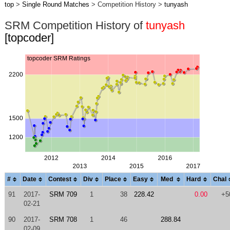
top
>
Single Round Matches
> Competition History >
tunyash
SRM Competition History of
tunyash
[topcoder]
#
Date
Contest
Div
Place
Easy
Med
Hard
Chal
91
2017-
SRM 709
1
38
228.42
0.00
+5
02-21
90
2017-
SRM 708
1
46
288.84
02-09