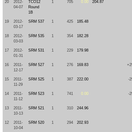
20
2012-
TCO12
1
705
0.00
204.87
04-07
Round
1B
19
2012-
SRM 537
1
425
185.48
03-17
18
2012-
SRM 535
1
354
182.28
03-03
17
2012-
SRM 531
1
229
179.98
01-31
16
2011-
SRM 527
1
276
169.83
+2
12-17
15
2011-
SRM 525
1
387
222.00
-2
11-29
14
2011-
SRM 523
1
741
0.00
-2
11-12
13
2011-
SRM 521
1
310
244.96
10-13
12
2011-
SRM 520
1
294
202.93
10-04