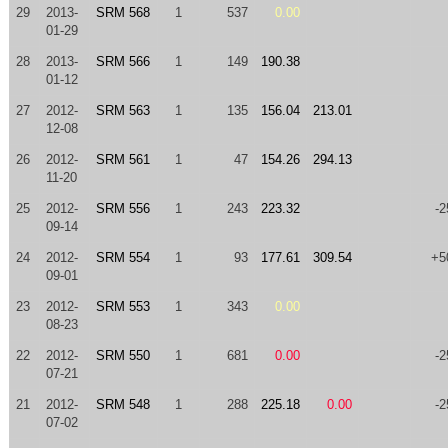
29
2013-
SRM 568
1
537
0.00
01-29
28
2013-
SRM 566
1
149
190.38
01-12
27
2012-
SRM 563
1
135
156.04
213.01
12-08
26
2012-
SRM 561
1
47
154.26
294.13
11-20
25
2012-
SRM 556
1
243
223.32
-2
09-14
24
2012-
SRM 554
1
93
177.61
309.54
+5
09-01
23
2012-
SRM 553
1
343
0.00
08-23
22
2012-
SRM 550
1
681
0.00
-2
07-21
21
2012-
SRM 548
1
288
225.18
0.00
-2
07-02