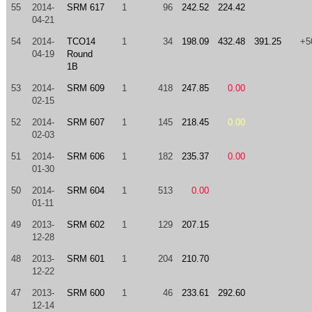
55
2014-
SRM 617
1
96
242.52
224.42
04-21
54
2014-
TCO14
1
34
198.09
432.48
391.25
+5
04-19
Round
1B
53
2014-
SRM 609
1
418
247.85
0.00
02-15
52
2014-
SRM 607
1
145
218.45
0.00
02-03
51
2014-
SRM 606
1
182
235.37
0.00
01-30
50
2014-
SRM 604
1
513
0.00
01-11
49
2013-
SRM 602
1
129
207.15
12-28
48
2013-
SRM 601
1
204
210.70
12-22
47
2013-
SRM 600
1
46
233.61
292.60
12-14