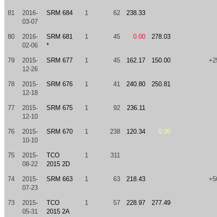
81
2016-
SRM 684
1
62
238.33
03-07
80
2016-
SRM 681
1
45
0.00
278.03
02-06
*
79
2015-
SRM 677
1
45
162.17
150.00
+2
12-26
78
2015-
SRM 676
1
41
240.80
250.81
12-18
77
2015-
SRM 675
1
92
236.11
12-10
76
2015-
SRM 670
1
238
120.34
0.00
10-10
75
2015-
TCO
1
311
08-22
2015 2D
74
2015-
SRM 663
1
63
218.43
+5
07-23
73
2015-
TCO
1
57
228.97
277.49
05-31
2015 2A