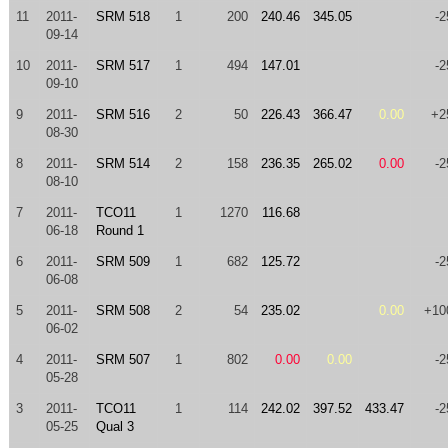
11
2011-
SRM 518
1
200
240.46
345.05
-2
09-14
10
2011-
SRM 517
1
494
147.01
-2
09-10
9
2011-
SRM 516
2
50
226.43
366.47
0.00
+2
08-30
8
2011-
SRM 514
2
158
236.35
265.02
0.00
-2
08-10
7
2011-
TCO11
1
1270
116.68
06-18
Round 1
6
2011-
SRM 509
1
682
125.72
-2
06-08
5
2011-
SRM 508
2
54
235.02
0.00
+10
06-02
4
2011-
SRM 507
1
802
0.00
0.00
-2
05-28
3
2011-
TCO11
1
114
242.02
397.52
433.47
-2
05-25
Qual 3