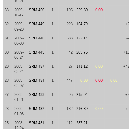
10-21
33
2009-
SRM 450
1
195
229.80
0.00
10-17
32
2009-
SRM 449
1
228
154.79
+
09-23
31
2009-
SRM 446
1
583
122.14
-
08-08
30
2009-
SRM 443
1
42
285.76
+1
06-24
29
2009-
SRM 437
1
27
141.12
0.00
+4
03-24
28
2009-
SRM 434
1
447
0.00
0.00
0.00
02-07
27
2009-
SRM 433
1
95
215.94
+
01-21
26
2009-
SRM 432
1
132
216.39
0.00
+
01-06
25
2008-
SRM 431
1
112
237.21
12-24