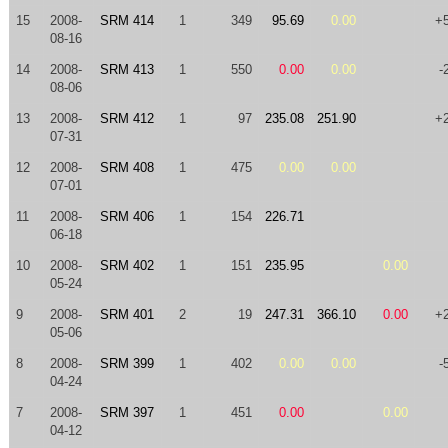
15
2008-
SRM 414
1
349
95.69
0.00
+
08-16
14
2008-
SRM 413
1
550
0.00
0.00
-
08-06
13
2008-
SRM 412
1
97
235.08
251.90
+
07-31
12
2008-
SRM 408
1
475
0.00
0.00
07-01
11
2008-
SRM 406
1
154
226.71
06-18
10
2008-
SRM 402
1
151
235.95
0.00
05-24
9
2008-
SRM 401
2
19
247.31
366.10
0.00
+
05-06
8
2008-
SRM 399
1
402
0.00
0.00
-
04-24
7
2008-
SRM 397
1
451
0.00
0.00
04-12