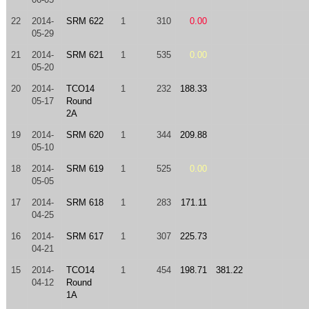
22
2014-
SRM 622
1
310
0.00
05-29
21
2014-
SRM 621
1
535
0.00
05-20
20
2014-
TCO14
1
232
188.33
05-17
Round
2A
19
2014-
SRM 620
1
344
209.88
05-10
18
2014-
SRM 619
1
525
0.00
05-05
17
2014-
SRM 618
1
283
171.11
04-25
16
2014-
SRM 617
1
307
225.73
04-21
15
2014-
TCO14
1
454
198.71
381.22
04-12
Round
1A