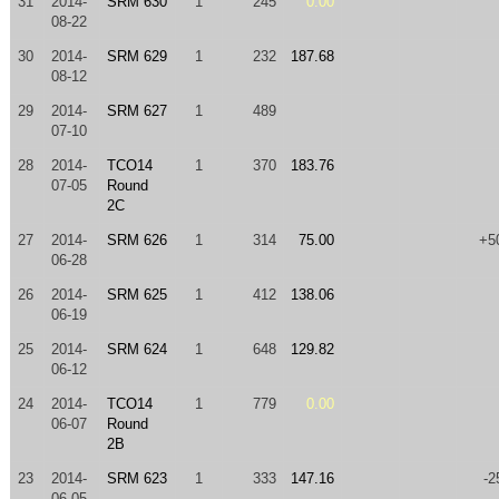
31
2014-
SRM 630
1
245
0.00
08-22
30
2014-
SRM 629
1
232
187.68
08-12
29
2014-
SRM 627
1
489
07-10
28
2014-
TCO14
1
370
183.76
07-05
Round
2C
27
2014-
SRM 626
1
314
75.00
+5
06-28
26
2014-
SRM 625
1
412
138.06
06-19
25
2014-
SRM 624
1
648
129.82
06-12
24
2014-
TCO14
1
779
0.00
06-07
Round
2B
23
2014-
SRM 623
1
333
147.16
-2
06-05