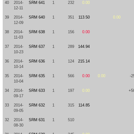
40
2014-
SRM 641
1
232
0.00
12-11
39
2014-
SRM 640
1
351
113.50
0.00
12-09
38
2014-
SRM 638
1
156
0.00
11-03
37
2014-
SRM 637
1
289
144.94
10-23
36
2014-
SRM 636
1
124
215.14
10-14
35
2014-
SRM 635
1
566
0.00
0.00
-2
10-04
34
2014-
SRM 633
1
197
0.00
+5
09-17
33
2014-
SRM 632
1
315
114.85
09-05
32
2014-
SRM 631
1
510
08-30