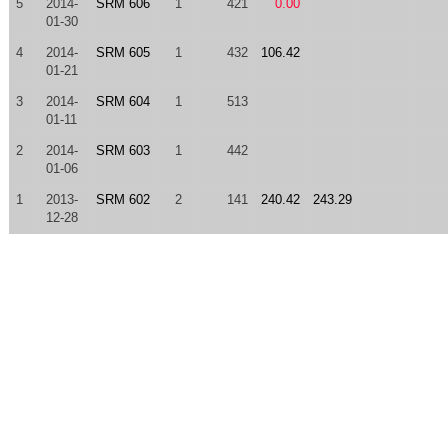
5
2014-
SRM 606
1
421
0.00
01-30
4
2014-
SRM 605
1
432
106.42
01-21
3
2014-
SRM 604
1
513
01-11
2
2014-
SRM 603
1
442
01-06
1
2013-
SRM 602
2
141
240.42
243.29
12-28