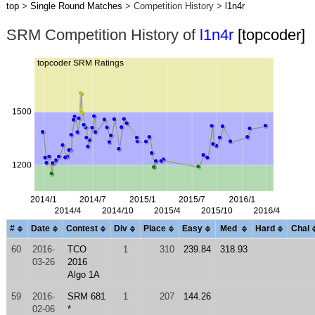
top
>
Single Round Matches
> Competition History >
l1n4r
SRM Competition History of
l1n4r
[topcoder]
#
Date
Contest
Div
Place
Easy
Med
Hard
Chal
60
2016-
TCO
1
310
239.84
318.93
03-26
2016
Algo 1A
59
2016-
SRM 681
1
207
144.26
02-06
*