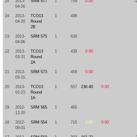
25
2013-
SRM 577
1
759
0.00
-
04-26
24
2013-
TCO13
1
498
04-20
Round
2B
23
2013-
SRM 575
1
630
04-06
22
2013-
TCO13
1
438
0.00
03-31
Round
2A
21
2013-
SRM 573
1
458
0.00
03-15
20
2013-
TCO13
1
557
236.40
0.00
02-23
Round
1A
19
2012-
SRM 565
1
465
12-20
18
2012-
SRM 554
1
715
0.00
0.00
09-01