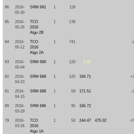
86
2016-
SRM 691
1
118
05-30
85
2016-
TCO
1
139
05-26
2016
Algo 2B
84
2016-
TCO
1
741
-
05-12
2016
Algo 2A
83
2016-
SRM 690
1
120
0.00
05-04
82
2016-
SRM 689
1
125
194.71
+
04-23
81
2016-
SRM 688
1
58
171.51
-
04-15
80
2016-
SRM 686
1
95
166.72
03-29
79
2016-
TCO
1
50
244.47
475.02
+
03-26
2016
Algo 1A