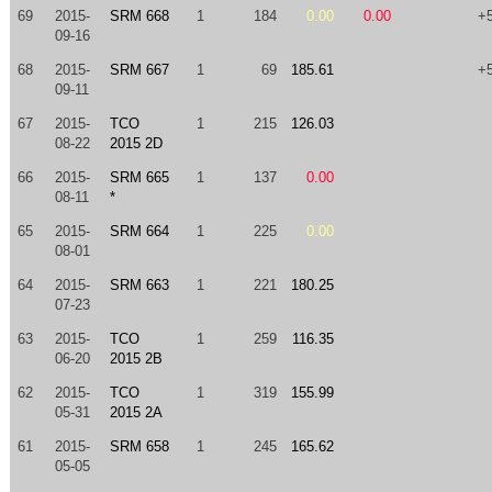
69
2015-
SRM 668
1
184
0.00
0.00
+
09-16
68
2015-
SRM 667
1
69
185.61
+
09-11
67
2015-
TCO
1
215
126.03
08-22
2015 2D
66
2015-
SRM 665
1
137
0.00
08-11
*
65
2015-
SRM 664
1
225
0.00
08-01
64
2015-
SRM 663
1
221
180.25
07-23
63
2015-
TCO
1
259
116.35
06-20
2015 2B
62
2015-
TCO
1
319
155.99
05-31
2015 2A
61
2015-
SRM 658
1
245
165.62
05-05