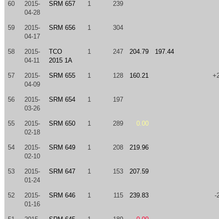
60
2015-
SRM 657
1
239
04-28
59
2015-
SRM 656
1
304
04-17
58
2015-
TCO
1
247
204.79
197.44
04-11
2015 1A
57
2015-
SRM 655
1
128
160.21
+
04-09
56
2015-
SRM 654
1
197
03-26
55
2015-
SRM 650
1
289
0.00
02-18
54
2015-
SRM 649
1
208
219.96
02-10
53
2015-
SRM 647
1
153
207.59
01-24
52
2015-
SRM 646
1
115
239.83
-
01-16