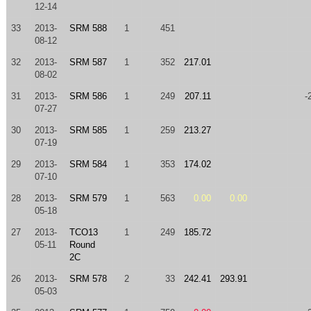
12-14
33
2013-
SRM 588
1
451
08-12
32
2013-
SRM 587
1
352
217.01
08-02
31
2013-
SRM 586
1
249
207.11
-
07-27
30
2013-
SRM 585
1
259
213.27
07-19
29
2013-
SRM 584
1
353
174.02
07-10
28
2013-
SRM 579
1
563
0.00
0.00
05-18
27
2013-
TCO13
1
249
185.72
05-11
Round
2C
26
2013-
SRM 578
2
33
242.41
293.91
05-03