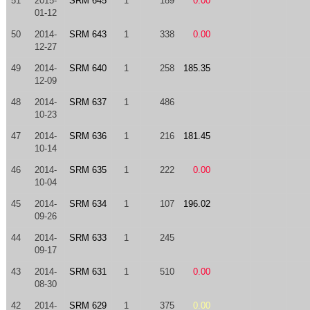
51
2015-
SRM 645
1
189
0.00
01-12
50
2014-
SRM 643
1
338
0.00
12-27
49
2014-
SRM 640
1
258
185.35
12-09
48
2014-
SRM 637
1
486
10-23
47
2014-
SRM 636
1
216
181.45
10-14
46
2014-
SRM 635
1
222
0.00
10-04
45
2014-
SRM 634
1
107
196.02
09-26
44
2014-
SRM 633
1
245
09-17
43
2014-
SRM 631
1
510
0.00
08-30
42
2014-
SRM 629
1
375
0.00