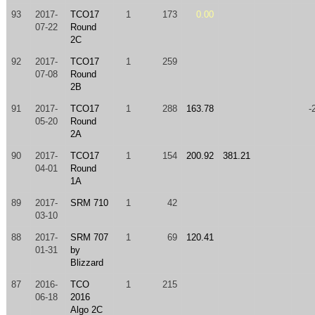
93
2017-
TCO17
1
173
0.00
07-22
Round
2C
92
2017-
TCO17
1
259
07-08
Round
2B
91
2017-
TCO17
1
288
163.78
-
05-20
Round
2A
90
2017-
TCO17
1
154
200.92
381.21
04-01
Round
1A
89
2017-
SRM 710
1
42
03-10
88
2017-
SRM 707
1
69
120.41
01-31
by
Blizzard
87
2016-
TCO
1
215
06-18
2016
Algo 2C