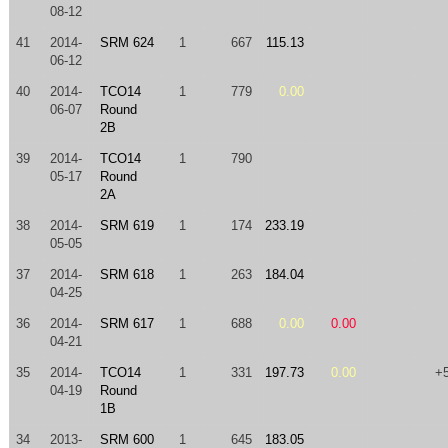
08-12
41
2014-
SRM 624
1
667
115.13
06-12
40
2014-
TCO14
1
779
0.00
06-07
Round
2B
39
2014-
TCO14
1
790
05-17
Round
2A
38
2014-
SRM 619
1
174
233.19
05-05
37
2014-
SRM 618
1
263
184.04
04-25
36
2014-
SRM 617
1
688
0.00
0.00
04-21
35
2014-
TCO14
1
331
197.73
0.00
+
04-19
Round
1B
34
2013-
SRM 600
1
645
183.05