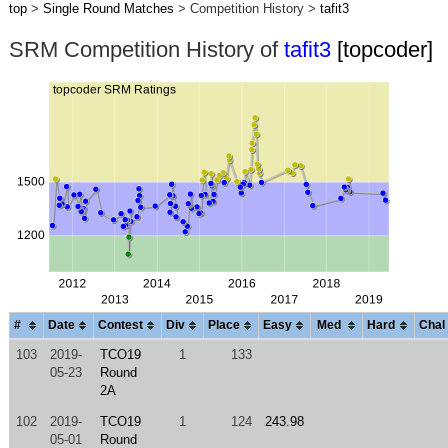
top
>
Single Round Matches
> Competition History >
tafit3
SRM Competition History of
tafit3
[topcoder]
#
Date
Contest
Div
Place
Easy
Med
Hard
Chal
103
2019-
TCO19
1
133
05-23
Round
2A
102
2019-
TCO19
1
124
243.98
05-01
Round