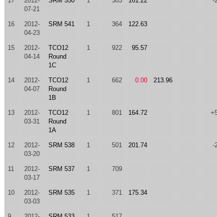
17
2012-
SRM 550
1
303
161.22
-
07-21
16
2012-
SRM 541
1
364
122.63
04-23
15
2012-
TCO12
1
922
95.57
04-14
Round
1C
14
2012-
TCO12
1
662
0.00
213.96
04-07
Round
1B
13
2012-
TCO12
1
801
164.72
+
03-31
Round
1A
12
2012-
SRM 538
1
501
201.74
-
03-20
11
2012-
SRM 537
1
709
03-17
10
2012-
SRM 535
1
371
175.34
03-03
9
2012-
SRM 533
1
517