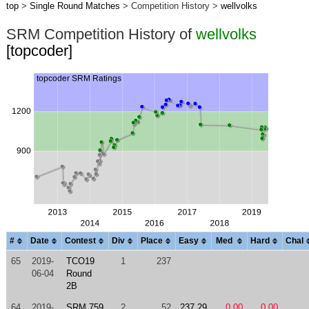
top
>
Single Round Matches
> Competition History >
wellvolks
SRM Competition History of
wellvolks
[topcoder]
#
Date
Contest
Div
Place
Easy
Med
Hard
Chal
65
2019-
TCO19
1
237
06-04
Round
2B
64
2019-
SRM 759
2
52
237.29
0.00
0.00