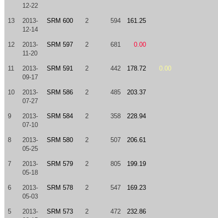
12-22
13
2013-
SRM 600
2
594
161.25
12-14
12
2013-
SRM 597
2
681
0.00
11-20
11
2013-
SRM 591
2
442
178.72
0.00
09-17
10
2013-
SRM 586
2
485
203.37
07-27
9
2013-
SRM 584
2
358
228.94
07-10
8
2013-
SRM 580
2
507
206.61
05-25
7
2013-
SRM 579
2
805
199.19
05-18
6
2013-
SRM 578
2
547
169.23
05-03
5
2013-
SRM 573
2
472
232.86