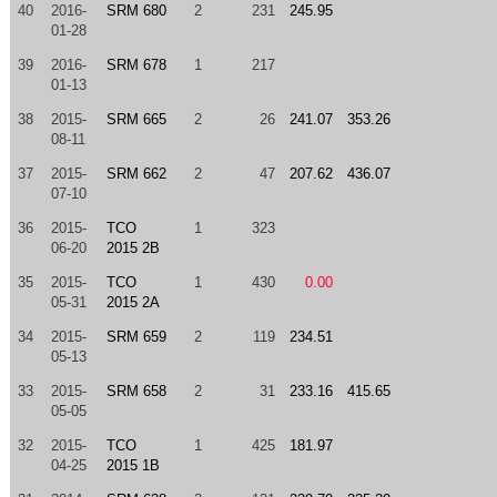
40
2016-
SRM 680
2
231
245.95
01-28
39
2016-
SRM 678
1
217
01-13
38
2015-
SRM 665
2
26
241.07
353.26
08-11
37
2015-
SRM 662
2
47
207.62
436.07
07-10
36
2015-
TCO
1
323
06-20
2015 2B
35
2015-
TCO
1
430
0.00
05-31
2015 2A
34
2015-
SRM 659
2
119
234.51
05-13
33
2015-
SRM 658
2
31
233.16
415.65
05-05
32
2015-
TCO
1
425
181.97
04-25
2015 1B