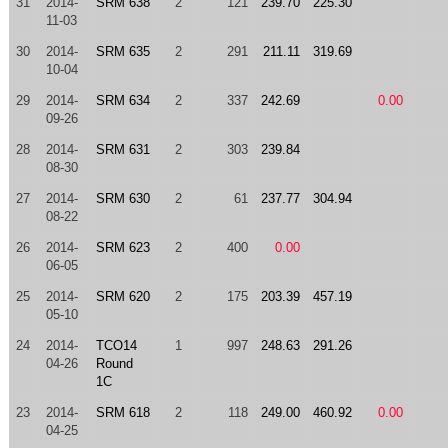
31
2014-
SRM 638
2
121
239.70
225.30
11-03
30
2014-
SRM 635
2
291
211.11
319.69
10-04
29
2014-
SRM 634
2
337
242.69
0.00
09-26
28
2014-
SRM 631
2
303
239.84
08-30
27
2014-
SRM 630
2
61
237.77
304.94
08-22
26
2014-
SRM 623
2
400
0.00
06-05
25
2014-
SRM 620
2
175
203.39
457.19
05-10
24
2014-
TCO14
1
997
248.63
291.26
04-26
Round
1C
23
2014-
SRM 618
2
118
249.00
460.92
0.00
04-25