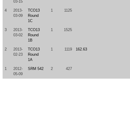
03-15
4
2013-
TCO13
1
1125
03-09
Round
1C
3
2013-
TCO13
1
1525
03-02
Round
1B
2
2013-
TCO13
1
1119
162.63
02-23
Round
1A
1
2012-
SRM 542
2
427
05-09