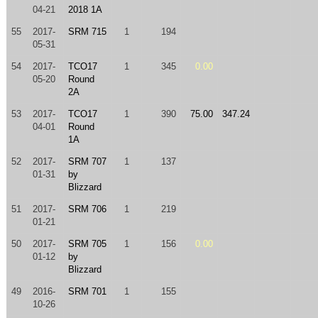
04-21
2018 1A
55
2017-
SRM 715
1
194
05-31
54
2017-
TCO17
1
345
0.00
05-20
Round
2A
53
2017-
TCO17
1
390
75.00
347.24
04-01
Round
1A
52
2017-
SRM 707
1
137
01-31
by
Blizzard
51
2017-
SRM 706
1
219
01-21
50
2017-
SRM 705
1
156
0.00
01-12
by
Blizzard
49
2016-
SRM 701
1
155
10-26