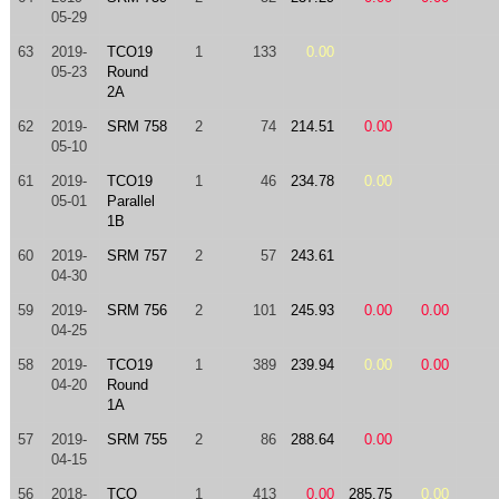
05-29
63
2019-
TCO19
1
133
0.00
05-23
Round
2A
62
2019-
SRM 758
2
74
214.51
0.00
05-10
61
2019-
TCO19
1
46
234.78
0.00
05-01
Parallel
1B
60
2019-
SRM 757
2
57
243.61
04-30
59
2019-
SRM 756
2
101
245.93
0.00
0.00
04-25
58
2019-
TCO19
1
389
239.94
0.00
0.00
04-20
Round
1A
57
2019-
SRM 755
2
86
288.64
0.00
04-15
56
2018-
TCO
1
413
0.00
285.75
0.00