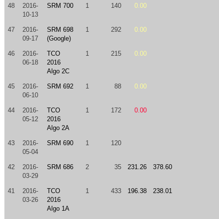
48
2016-
SRM 700
1
140
0.00
10-13
47
2016-
SRM 698
1
292
0.00
09-17
(Google)
46
2016-
TCO
1
215
0.00
06-18
2016
Algo 2C
45
2016-
SRM 692
1
88
0.00
06-10
44
2016-
TCO
1
172
0.00
05-12
2016
Algo 2A
43
2016-
SRM 690
1
120
05-04
42
2016-
SRM 686
2
35
231.26
378.60
03-29
41
2016-
TCO
1
433
196.38
238.01
03-26
2016
Algo 1A