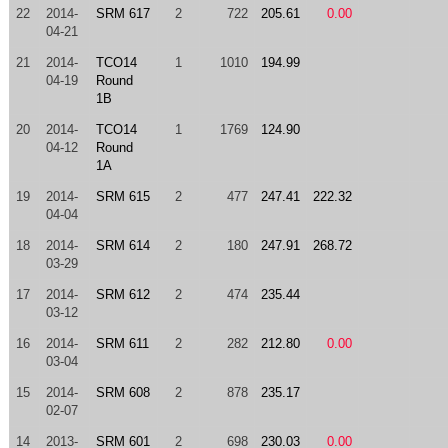
22
2014-
SRM 617
2
722
205.61
0.00
04-21
21
2014-
TCO14
1
1010
194.99
04-19
Round
1B
20
2014-
TCO14
1
1769
124.90
04-12
Round
1A
19
2014-
SRM 615
2
477
247.41
222.32
04-04
18
2014-
SRM 614
2
180
247.91
268.72
03-29
17
2014-
SRM 612
2
474
235.44
03-12
16
2014-
SRM 611
2
282
212.80
0.00
03-04
15
2014-
SRM 608
2
878
235.17
02-07
14
2013-
SRM 601
2
698
230.03
0.00