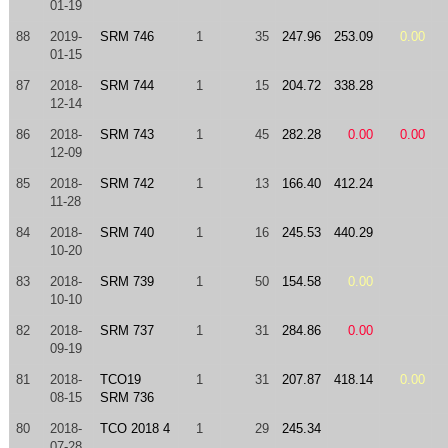
01-19
88
2019-
SRM 746
1
35
247.96
253.09
0.00
01-15
87
2018-
SRM 744
1
15
204.72
338.28
12-14
86
2018-
SRM 743
1
45
282.28
0.00
0.00
12-09
85
2018-
SRM 742
1
13
166.40
412.24
11-28
84
2018-
SRM 740
1
16
245.53
440.29
10-20
83
2018-
SRM 739
1
50
154.58
0.00
10-10
82
2018-
SRM 737
1
31
284.86
0.00
09-19
81
2018-
TCO19
1
31
207.87
418.14
0.00
08-15
SRM 736
80
2018-
TCO 2018 4
1
29
245.34
07-28