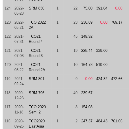
124
2022-
SRM 830
1
22
75.00
391.04
0.00
05-28
123
2022-
TCO 2022
1
23
236.89
0.00
769.17
05-21
2A
122
2021-
TCO21
1
45
149.92
07-31
Round 4
121
2021-
TCO21
1
19
228.44
339.00
07-08
Round 3
120
2021-
TCO21
1
10
164.78
519.00
05-22
Round 2A
119
2021-
SRM 801
1
9
0.00
424.32
472.66
02-24
118
2020-
SRM 796
1
49
239.67
12-23
117
2020-
TCO 2020
1
8
154.08
11-18
Semi 2
116
2020-
TCO2020
1
2
247.37
484.43
761.06
09-26
EastAsia