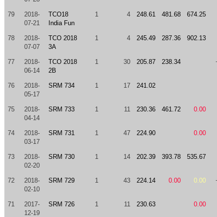
79
2018-
TCO18
1
4
248.61
481.68
674.25
07-21
India Fun
78
2018-
TCO 2018
1
4
245.49
287.36
902.13
07-07
3A
77
2018-
TCO 2018
1
30
205.87
238.34
06-14
2B
76
2018-
SRM 734
1
17
241.02
05-17
75
2018-
SRM 733
1
11
230.36
461.72
0.00
04-14
74
2018-
SRM 731
1
47
224.90
0.00
03-17
73
2018-
SRM 730
1
14
202.39
393.78
535.67
02-20
72
2018-
SRM 729
1
43
224.14
0.00
0.00
02-10
71
2017-
SRM 726
1
11
230.63
0.00
12-19