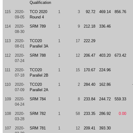
Qualification
115
2020-
TCO 2020
1
3
92.72
469.14
856.76
09-05
Round 4
114
2020-
SRM 789
1
9
212.18
336.46
08-30
113
2020-
TCO20
1
17
222.29
08-01
Parallel 3A
112
2020-
SRM 788
1
12
206.47
403.20
673.42
07-24
111
2020-
TCO20
1
15
170.67
224.96
07-18
Parallel 2B
110
2020-
TCO20
1
2
284.40
162.86
07-09
Parallel 2A
109
2020-
SRM 784
1
8
233.84
244.72
559.33
04-24
108
2020-
SRM 782
1
58
233.35
286.92
0.00
03-28
107
2020-
SRM 781
1
12
209.41
393.30