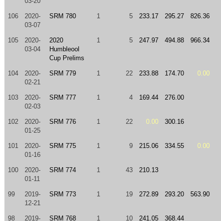
03-20
106
2020-
SRM 780
1
5
233.17
295.27
826.36
03-07
105
2020-
2020
1
5
247.97
494.88
966.34
03-04
Humbleool
Cup Prelims
104
2020-
SRM 779
1
22
233.88
174.70
0.00
02-21
103
2020-
SRM 777
1
4
169.44
276.00
02-03
102
2020-
SRM 776
1
22
0.00
300.16
01-25
101
2020-
SRM 775
1
9
215.06
334.55
0.00
01-16
100
2020-
SRM 774
1
43
210.13
01-11
99
2019-
SRM 773
1
19
272.89
293.20
563.90
12-21
98
2019-
SRM 768
1
10
241.05
368.44