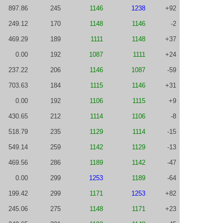
897.86
245
1146
1238
+92
249.12
170
1148
1146
-2
469.29
189
1111
1148
+37
0.00
192
1087
1111
+24
237.22
206
1146
1087
-59
703.63
184
1115
1146
+31
0.00
192
1106
1115
+9
430.65
212
1114
1106
-8
518.79
235
1129
1114
-15
549.14
259
1142
1129
-13
469.56
286
1189
1142
-47
0.00
299
1253
1189
-64
199.42
299
1171
1253
+82
245.06
275
1148
1171
+23