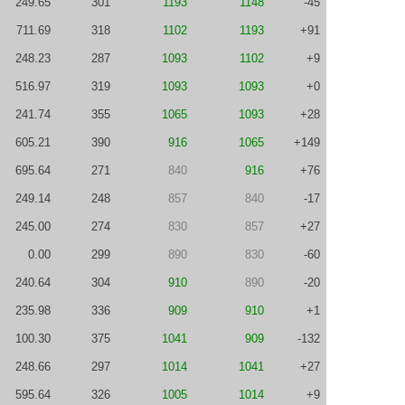
249.65
301
1193
1148
-45
711.69
318
1102
1193
+91
248.23
287
1093
1102
+9
516.97
319
1093
1093
+0
241.74
355
1065
1093
+28
605.21
390
916
1065
+149
695.64
271
840
916
+76
249.14
248
857
840
-17
245.00
274
830
857
+27
0.00
299
890
830
-60
240.64
304
910
890
-20
235.98
336
909
910
+1
100.30
375
1041
909
-132
248.66
297
1014
1041
+27
595.64
326
1005
1014
+9