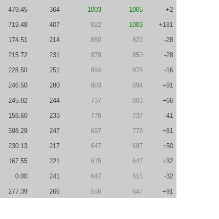
479.45
364
1003
1005
+2
719.48
407
822
1003
+181
174.51
214
850
822
-28
215.72
231
878
850
-28
228.50
251
894
878
-16
246.50
280
803
894
+91
245.82
244
737
803
+66
158.60
233
778
737
-41
598.29
247
697
778
+81
230.13
217
647
697
+50
167.55
221
615
647
+32
0.00
241
647
615
-32
277.39
266
556
647
+91
0.00
239
527
556
+29