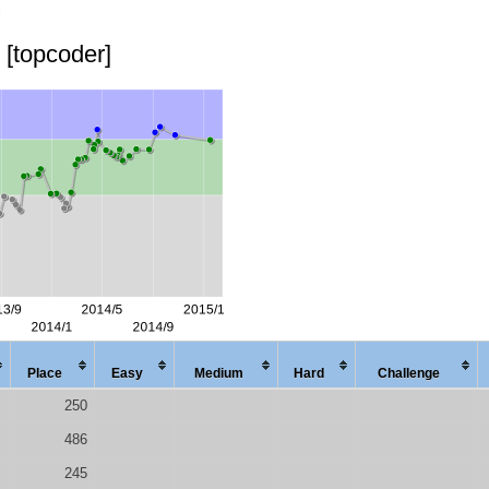
i
[topcoder]
Place
Easy
Med
ium
Hard
Chal
lenge
250
486
245