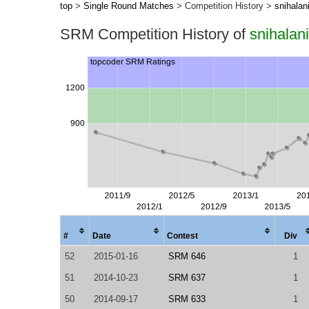
top
>
Single Round Matches
> Competition History >
snihalan
SRM Competition History of
snihalani
#
Date
Contest
Div
52
2015-01-16
SRM 646
1
51
2014-10-23
SRM 637
1
50
2014-09-17
SRM 633
1