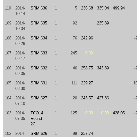
110
2014-
SRM 636
1
5
236.68
335.04
499.94
10-14
109
2014-
SRM 635
1
92
235.89
10-04
108
2014-
SRM 634
1
76
242.96
-
09-26
107
2014-
SRM 633
1
245
0.00
09-17
106
2014-
SRM 632
1
46
258.75
343.89
-
09-05
105
2014-
SRM 631
1
111
229.27
+1
08-30
104
2014-
SRM 627
1
20
243.57
427.86
-
07-10
103
2014-
TCO14
1
125
0.00
0.00
428.05
-
07-05
Round
2C
102
2014-
SRM 626
1
99
237.74