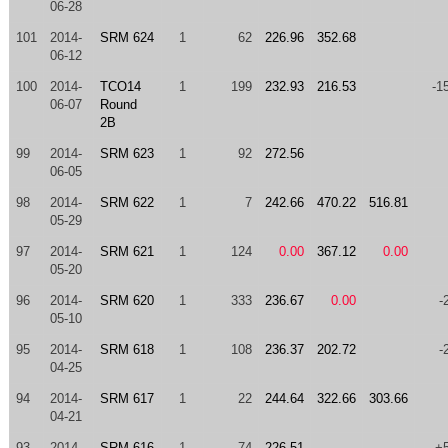
06-28
101
2014-
SRM 624
1
62
226.96
352.68
06-12
100
2014-
TCO14
1
199
232.93
216.53
-1
06-07
Round
2B
99
2014-
SRM 623
1
92
272.56
06-05
98
2014-
SRM 622
1
7
242.66
470.22
516.81
05-29
97
2014-
SRM 621
1
124
0.00
367.12
0.00
05-20
96
2014-
SRM 620
1
333
236.67
0.00
-
05-10
95
2014-
SRM 618
1
108
236.37
202.72
-
04-25
94
2014-
SRM 617
1
22
244.64
322.66
303.66
04-21
93
2014-
SRM 616
1
74
226.51
+