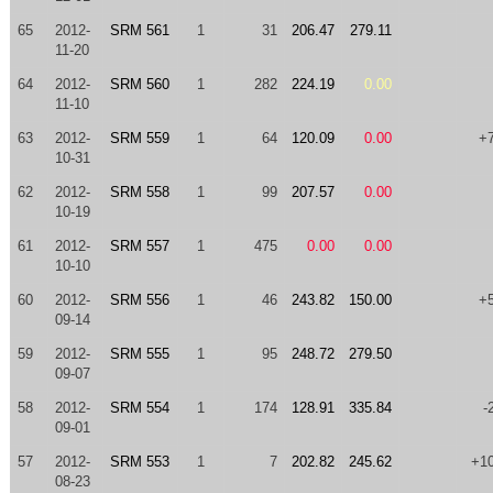
65
2012-
SRM 561
1
31
206.47
279.11
11-20
64
2012-
SRM 560
1
282
224.19
0.00
11-10
63
2012-
SRM 559
1
64
120.09
0.00
+
10-31
62
2012-
SRM 558
1
99
207.57
0.00
10-19
61
2012-
SRM 557
1
475
0.00
0.00
10-10
60
2012-
SRM 556
1
46
243.82
150.00
+
09-14
59
2012-
SRM 555
1
95
248.72
279.50
09-07
58
2012-
SRM 554
1
174
128.91
335.84
-
09-01
57
2012-
SRM 553
1
7
202.82
245.62
+1
08-23