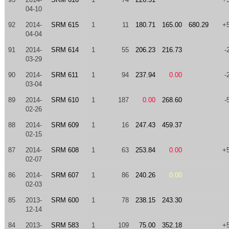
04-10
92
2014-
SRM 615
1
11
180.71
165.00
680.29
+
04-04
91
2014-
SRM 614
1
55
206.23
216.73
-
03-29
90
2014-
SRM 611
1
94
237.94
0.00
-
03-04
89
2014-
SRM 610
1
187
0.00
268.60
-
02-26
88
2014-
SRM 609
1
16
247.43
459.37
02-15
87
2014-
SRM 608
1
63
253.84
0.00
+
02-07
86
2014-
SRM 607
1
86
240.26
0.00
02-03
85
2013-
SRM 600
1
78
238.15
243.30
12-14
84
2013-
SRM 583
1
109
75.00
352.18
+