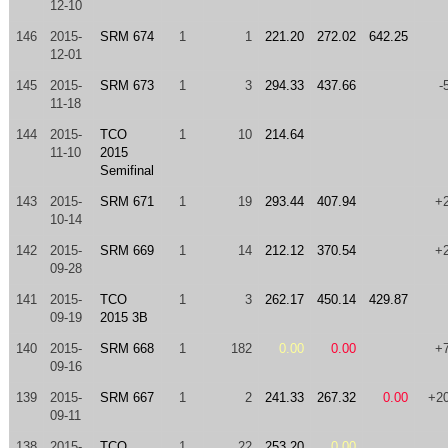
12-10
146
2015-
SRM 674
1
1
221.20
272.02
642.25
12-01
145
2015-
SRM 673
1
3
294.33
437.66
-
11-18
144
2015-
TCO
1
10
214.64
11-10
2015
Semifinal
143
2015-
SRM 671
1
19
293.44
407.94
+
10-14
142
2015-
SRM 669
1
14
212.12
370.54
+
09-28
141
2015-
TCO
1
3
262.17
450.14
429.87
09-19
2015 3B
140
2015-
SRM 668
1
182
0.00
0.00
+
09-16
139
2015-
SRM 667
1
2
241.33
267.32
0.00
+2
09-11
138
2015-
TCO
1
22
253.20
0.00