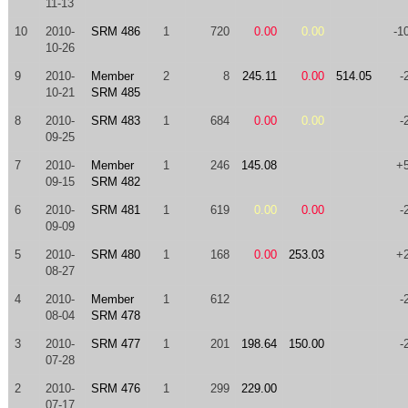
11-13
10
2010-
SRM 486
1
720
0.00
0.00
-1
10-26
9
2010-
Member
2
8
245.11
0.00
514.05
-
10-21
SRM 485
8
2010-
SRM 483
1
684
0.00
0.00
-
09-25
7
2010-
Member
1
246
145.08
+
09-15
SRM 482
6
2010-
SRM 481
1
619
0.00
0.00
-
09-09
5
2010-
SRM 480
1
168
0.00
253.03
+
08-27
4
2010-
Member
1
612
-
08-04
SRM 478
3
2010-
SRM 477
1
201
198.64
150.00
-
07-28
2
2010-
SRM 476
1
299
229.00
07-17