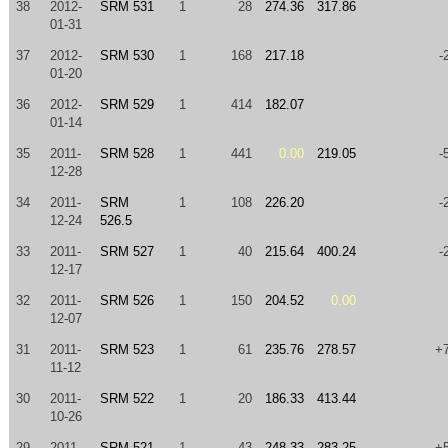
38
2012-
SRM 531
1
28
274.36
317.86
01-31
37
2012-
SRM 530
1
168
217.18
-
01-20
36
2012-
SRM 529
1
414
182.07
01-14
35
2011-
SRM 528
1
441
0.00
219.05
-
12-28
34
2011-
SRM
1
108
226.20
-
12-24
526.5
33
2011-
SRM 527
1
40
215.64
400.24
-
12-17
32
2011-
SRM 526
1
150
204.52
0.00
12-07
31
2011-
SRM 523
1
61
235.76
278.57
+
11-12
30
2011-
SRM 522
1
20
186.33
413.44
10-26
29
2011-
SRM 521
1
43
248.33
283.25
+