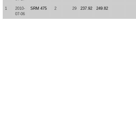
1
2010-
SRM 475
2
29
237.92
249.82
07-06