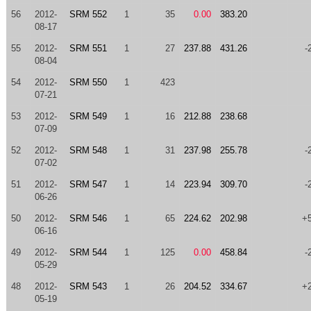
56
2012-
SRM 552
1
35
0.00
383.20
08-17
55
2012-
SRM 551
1
27
237.88
431.26
-
08-04
54
2012-
SRM 550
1
423
07-21
53
2012-
SRM 549
1
16
212.88
238.68
07-09
52
2012-
SRM 548
1
31
237.98
255.78
-
07-02
51
2012-
SRM 547
1
14
223.94
309.70
-
06-26
50
2012-
SRM 546
1
65
224.62
202.98
+
06-16
49
2012-
SRM 544
1
125
0.00
458.84
-
05-29
48
2012-
SRM 543
1
26
204.52
334.67
+
05-19