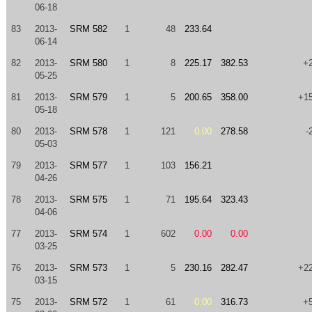
06-18
83
2013-
SRM 582
1
48
233.64
06-14
82
2013-
SRM 580
1
8
225.17
382.53
+
05-25
81
2013-
SRM 579
1
5
200.65
358.00
+1
05-18
80
2013-
SRM 578
1
121
0.00
278.58
-
05-03
79
2013-
SRM 577
1
103
156.21
04-26
78
2013-
SRM 575
1
71
195.64
323.43
04-06
77
2013-
SRM 574
1
602
0.00
0.00
03-25
76
2013-
SRM 573
1
5
230.16
282.47
+2
03-15
75
2013-
SRM 572
1
61
0.00
316.73
+