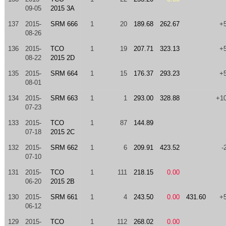
09-05
2015 3A
137
2015-
SRM 666
1
20
189.68
262.67
+
08-26
136
2015-
TCO
1
19
207.71
323.13
+
08-22
2015 2D
135
2015-
SRM 664
1
15
176.37
293.23
+
08-01
134
2015-
SRM 663
1
1
293.00
328.88
+1
07-23
133
2015-
TCO
1
87
144.89
07-18
2015 2C
132
2015-
SRM 662
1
6
209.91
423.52
-
07-10
131
2015-
TCO
1
111
218.15
0.00
06-20
2015 2B
130
2015-
SRM 661
1
4
243.50
0.00
431.60
+
06-12
129
2015-
TCO
1
112
268.02
0.00