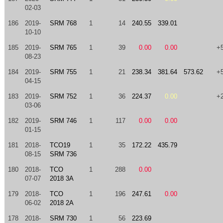
02-03
186
2019-
SRM 768
1
14
240.55
339.01
10-10
185
2019-
SRM 765
1
39
0.00
0.00
+
08-23
184
2019-
SRM 755
1
21
238.34
381.64
573.62
+
04-15
183
2019-
SRM 752
1
36
224.37
0.00
+
03-06
182
2019-
SRM 746
1
117
0.00
0.00
01-15
181
2018-
TCO19
1
35
172.22
435.79
08-15
SRM 736
180
2018-
TCO
1
288
0.00
07-07
2018 3A
179
2018-
TCO
1
196
247.61
0.00
06-02
2018 2A
178
2018-
SRM 730
1
56
223.69