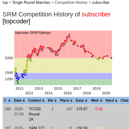
top
>
Single Round Matches
> Competition History >
subscriber
SRM Competition History of
subscriber
[topcoder]
#
Date
Contest
Div
Place
Easy
Med
Hard
Chal
188
2020-
TCO20
1
247
179.87
0.00
07-09
Round
2A
187
2020-
SRM 777
1
31
230.50
0.00