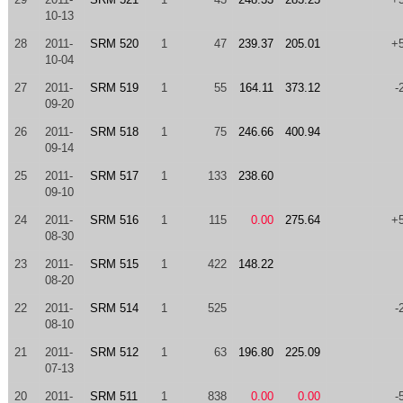
10-13
28
2011-
SRM 520
1
47
239.37
205.01
+
10-04
27
2011-
SRM 519
1
55
164.11
373.12
-
09-20
26
2011-
SRM 518
1
75
246.66
400.94
09-14
25
2011-
SRM 517
1
133
238.60
09-10
24
2011-
SRM 516
1
115
0.00
275.64
+
08-30
23
2011-
SRM 515
1
422
148.22
08-20
22
2011-
SRM 514
1
525
-
08-10
21
2011-
SRM 512
1
63
196.80
225.09
07-13
20
2011-
SRM 511
1
838
0.00
0.00
-