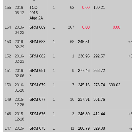
155
2016-
TCO
1
62
0.00
180.21
05-12
2016
Algo 2A
154
2016-
SRM 689
1
267
0.00
0.00
04-23
153
2016-
SRM 683
1
68
245.51
+
02-29
152
2016-
SRM 682
1
1
236.95
292.57
+
02-23
151
2016-
SRM 681
1
9
277.46
363.72
02-06
*
150
2016-
SRM 679
1
7
245.16
278.74
630.02
01-20
149
2015-
SRM 677
1
16
237.91
361.76
12-26
148
2015-
SRM 676
1
3
246.80
412.44
+
12-18
147
2015-
SRM 675
1
11
286.79
329.08
-