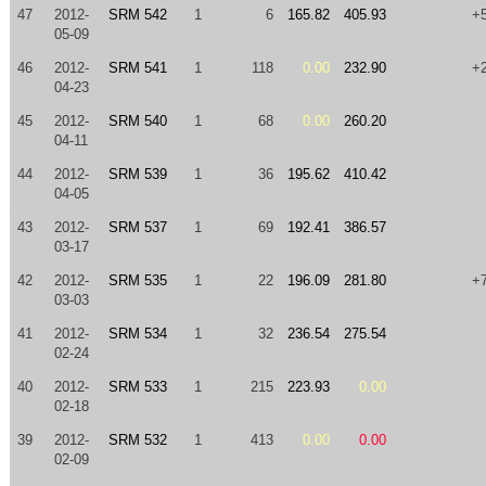
47
2012-
SRM 542
1
6
165.82
405.93
+
05-09
46
2012-
SRM 541
1
118
0.00
232.90
+
04-23
45
2012-
SRM 540
1
68
0.00
260.20
04-11
44
2012-
SRM 539
1
36
195.62
410.42
04-05
43
2012-
SRM 537
1
69
192.41
386.57
03-17
42
2012-
SRM 535
1
22
196.09
281.80
+
03-03
41
2012-
SRM 534
1
32
236.54
275.54
02-24
40
2012-
SRM 533
1
215
223.93
0.00
02-18
39
2012-
SRM 532
1
413
0.00
0.00
02-09