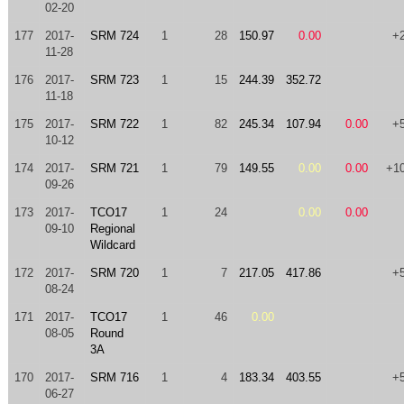
02-20
177
2017-
SRM 724
1
28
150.97
0.00
+
11-28
176
2017-
SRM 723
1
15
244.39
352.72
11-18
175
2017-
SRM 722
1
82
245.34
107.94
0.00
+
10-12
174
2017-
SRM 721
1
79
149.55
0.00
0.00
+1
09-26
173
2017-
TCO17
1
24
0.00
0.00
09-10
Regional
Wildcard
172
2017-
SRM 720
1
7
217.05
417.86
+
08-24
171
2017-
TCO17
1
46
0.00
08-05
Round
3A
170
2017-
SRM 716
1
4
183.34
403.55
+
06-27