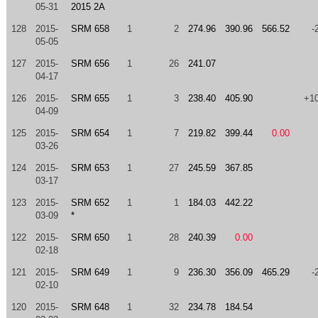
05-31
2015 2A
128
2015-
SRM 658
1
2
274.96
390.96
566.52
-
05-05
127
2015-
SRM 656
1
26
241.07
04-17
126
2015-
SRM 655
1
3
238.40
405.90
+1
04-09
125
2015-
SRM 654
1
7
219.82
399.44
0.00
03-26
124
2015-
SRM 653
1
27
245.59
367.85
03-17
123
2015-
SRM 652
1
1
184.03
442.22
03-09
*
122
2015-
SRM 650
1
28
240.39
0.00
02-18
121
2015-
SRM 649
1
9
236.30
356.09
465.29
-
02-10
120
2015-
SRM 648
1
32
234.78
184.54