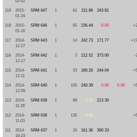
02-02
119
2015-
SRM 647
1
62
211.86
243.81
01-24
118
2015-
SRM 646
1
65
236.44
0.00
+
01-16
117
2014-
SRM 643
1
14
242.73
171.77
+1
12-27
116
2014-
SRM 642
1
3
212.52
373.00
-
12-17
115
2014-
SRM 641
1
33
180.26
244.04
+
12-11
114
2014-
SRM 640
1
105
240.39
0.00
0.00
+
12-09
113
2014-
SRM 639
1
99
0.00
213.30
11-28
112
2014-
SRM 638
1
135
0.00
+
11-03
111
2014-
SRM 637
1
26
161.36
300.33
10-23