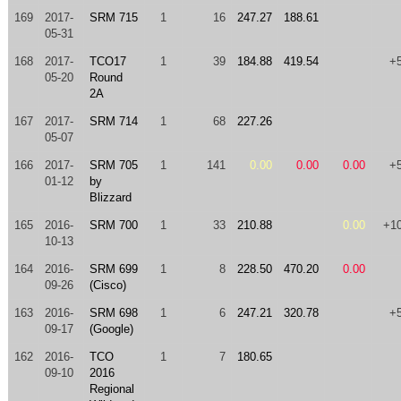
169
2017-
SRM 715
1
16
247.27
188.61
05-31
168
2017-
TCO17
1
39
184.88
419.54
+
05-20
Round
2A
167
2017-
SRM 714
1
68
227.26
05-07
166
2017-
SRM 705
1
141
0.00
0.00
0.00
+
01-12
by
Blizzard
165
2016-
SRM 700
1
33
210.88
0.00
+1
10-13
164
2016-
SRM 699
1
8
228.50
470.20
0.00
09-26
(Cisco)
163
2016-
SRM 698
1
6
247.21
320.78
+
09-17
(Google)
162
2016-
TCO
1
7
180.65
09-10
2016
Regional