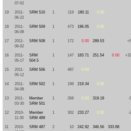
07-02
19
2011-
SRM 510
1
119
180.11
0.00
06-22
18
2011-
SRM 509
1
473
196.05
0.00
06-08
17
2011-
SRM 508
1
172
0.00
289.53
+
06-02
16
2011-
SRM
1
147
183.71
251.54
0.00
+2
05-17
504.5
15
2011-
SRM 506
1
487
0.00
05-12
14
2011-
SRM 502
1
199
219.34
0.00
04-08
13
2011-
Member
1
268
0.00
319.19
-
03-30
SRM 501
12
2010-
Member
1
302
233.27
0.00
-
11-30
SRM 489
11
2010-
SRM 487
2
10
242.92
346.56
333.88