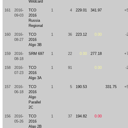
Wildcard
161
2016-
TCO
1
4
229.01
341.97
+
09-03
2016
Russia
Regional
160
2016-
TCO
1
36
223.12
0.00
-
08-27
2016
Algo 3B
159
2016-
SRM 697
1
22
0.00
277.18
+
08-18
158
2016-
TCO
1
91
0.00
-
07-23
2016
Algo 3A
157
2016-
TCO
1
5
190.53
331.75
+
06-18
2016
Algo
Parallel
2C
156
2016-
TCO
1
37
194.82
0.00
05-26
2016
Algo 2B