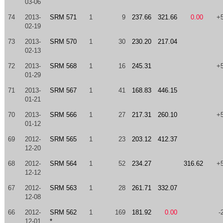
03-06
74
2013-
SRM 571
1
9
237.66
321.66
0.00
+
02-19
73
2013-
SRM 570
1
30
230.20
217.04
02-13
72
2013-
SRM 568
1
16
245.31
+
01-29
71
2013-
SRM 567
1
41
168.83
446.15
01-21
70
2013-
SRM 566
1
27
217.31
260.10
+
01-12
69
2012-
SRM 565
1
23
203.12
412.37
12-20
68
2012-
SRM 564
1
52
234.27
316.62
+
12-12
67
2012-
SRM 563
1
28
261.71
332.07
12-08
66
2012-
SRM 562
1
169
181.92
0.00
-
12-01
*