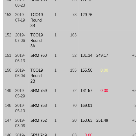
08-23
153
2019-
TCO19
1
78
129.76
07-19
Round
3B
152
2019-
TCO19
1
163
07-06
Round
3A
151
2019-
SRM 760
1
32
131.34
249.17
+
06-13
150
2019-
TCO19
1
155
155.50
0.00
06-04
Round
2B
149
2019-
SRM 759
1
72
181.57
0.00
+
05-29
148
2019-
SRM 758
1
70
169.01
-
05-10
147
2019-
SRM 752
1
20
150.63
251.49
+
03-06
146
2019-
SRM 749
1
63
0.00
+