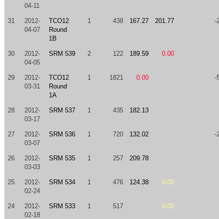
04-11
31
2012-
TCO12
1
438
167.27
201.77
-
04-07
Round
1B
30
2012-
SRM 539
2
122
189.59
0.00
04-05
29
2012-
TCO12
1
1821
0.00
-
03-31
Round
1A
28
2012-
SRM 537
1
435
182.13
03-17
27
2012-
SRM 536
1
720
132.02
-
03-07
26
2012-
SRM 535
1
257
209.78
03-03
25
2012-
SRM 534
1
476
124.38
0.00
02-24
24
2012-
SRM 533
1
517
0.00
02-18