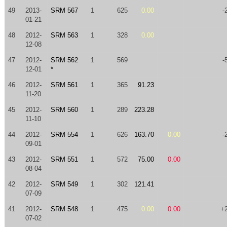
49
2013-
SRM 567
1
625
0.00
-
01-21
48
2012-
SRM 563
1
328
0.00
12-08
47
2012-
SRM 562
1
569
-
12-01
*
46
2012-
SRM 561
1
365
91.23
11-20
45
2012-
SRM 560
1
289
223.28
11-10
44
2012-
SRM 554
1
626
163.70
0.00
-
09-01
43
2012-
SRM 551
1
572
75.00
0.00
08-04
42
2012-
SRM 549
1
302
121.41
07-09
41
2012-
SRM 548
1
475
0.00
0.00
+
07-02