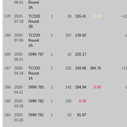
08-01
Round
3A
170
2020-
TCO20
1
30
155.41
0.00
+1
07-18
Round
2B
169
2020-
TCO20
1
347
139.92
-
07-09
Round
2A
168
2020-
SRM 787
1
42
220.17
06-21
167
2020-
TCO20
1
102
249.08
384.76
+1
04-18
Round
1A
166
2020-
SRM 783
1
142
184.94
0.00
-
04-11
165
2020-
SRM 782
1
155
0.00
03-28
164
2020-
SRM 781
1
53
91.87
03-20