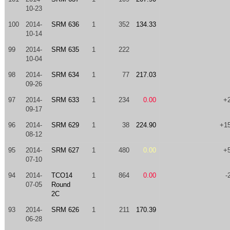
10-23
100
2014-
SRM 636
1
352
134.33
10-14
99
2014-
SRM 635
1
222
10-04
98
2014-
SRM 634
1
77
217.03
09-26
97
2014-
SRM 633
1
234
0.00
+
09-17
96
2014-
SRM 629
1
38
224.90
+1
08-12
95
2014-
SRM 627
1
480
0.00
+
07-10
94
2014-
TCO14
1
864
0.00
-
07-05
Round
2C
93
2014-
SRM 626
1
211
170.39
06-28