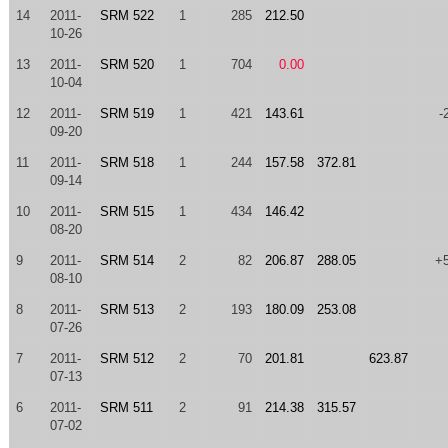
14
2011-
SRM 522
1
285
212.50
10-26
13
2011-
SRM 520
1
704
0.00
10-04
12
2011-
SRM 519
1
421
143.61
-
09-20
11
2011-
SRM 518
1
244
157.58
372.81
09-14
10
2011-
SRM 515
1
434
146.42
08-20
9
2011-
SRM 514
2
82
206.87
288.05
+
08-10
8
2011-
SRM 513
2
193
180.09
253.08
07-26
7
2011-
SRM 512
2
70
201.81
623.87
07-13
6
2011-
SRM 511
2
91
214.38
315.57
07-02