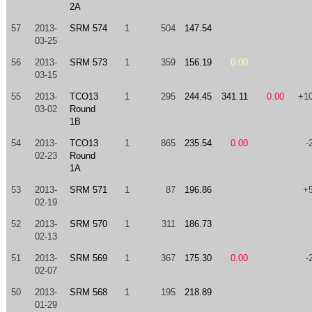
2A
57
2013-
SRM 574
1
504
147.54
03-25
56
2013-
SRM 573
1
359
156.19
0.00
03-15
55
2013-
TCO13
1
295
244.45
341.11
0.00
+1
03-02
Round
1B
54
2013-
TCO13
1
865
235.54
0.00
-
02-23
Round
1A
53
2013-
SRM 571
1
87
196.86
+
02-19
52
2013-
SRM 570
1
311
186.73
02-13
51
2013-
SRM 569
1
367
175.30
0.00
-
02-07
50
2013-
SRM 568
1
195
218.89
01-29