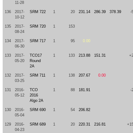
11-28
136
2017-
SRM 722
1
20
231.14
286.39
378.39
-
10-12
135
2017-
SRM 720
1
153
08-24
134
2017-
SRM 717
1
95
0.00
06-30
133
2017-
TCO17
1
133
213.88
151.31
+
05-20
Round
2A
132
2017-
SRM 711
1
138
207.67
0.00
03-25
131
2016-
TCO
1
88
181.91
-
05-12
2016
Algo 2A
130
2016-
SRM 690
1
54
206.82
05-04
129
2016-
SRM 689
1
20
220.31
216.81
+1
04-23