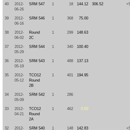
40
2012-
SRM 547
1
18
144.12
306.52
+
06-26
39
2012-
SRM 546
1
368
75.00
06-16
38
2012-
Round
1
299
148.63
06-02
2C
37
2012-
SRM 544
1
340
100.40
05-29
36
2012-
SRM 543
1
488
137.13
05-19
35
2012-
TCO12
1
401
194.95
05-12
Round
2B
34
2012-
SRM 542
1
286
05-09
33
2012-
TCO12
1
462
0.00
04-21
Round
2A
32
2012-
SRM 540
1
148
142.83
+