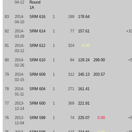
04-12
Round
1A
83
2014-
SRM 616
1
189
178.64
04-10
82
2014-
SRM 614
1
77
157.61
+1
03-29
81
2014-
SRM 612
1
324
0.00
03-12
80
2014-
SRM 610
1
84
129.24
299.00
+
02-26
79
2014-
SRM 609
1
312
245.13
203.57
02-15
78
2014-
SRM 604
1
271
161.41
01-11
77
2013-
SRM 600
1
369
221.81
12-14
76
2013-
SRM 599
1
74
225.07
0.00
+
12-04