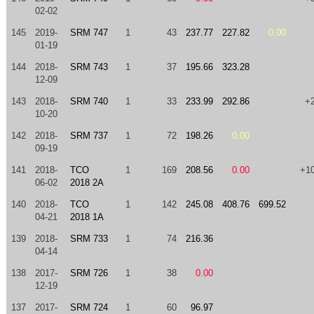
02-02
145
2019-
SRM 747
1
43
237.77
227.82
0.00
01-19
144
2018-
SRM 743
1
37
195.66
323.28
12-09
143
2018-
SRM 740
1
33
233.99
292.86
+
10-20
142
2018-
SRM 737
1
72
198.26
0.00
09-19
141
2018-
TCO
1
169
208.56
0.00
+1
06-02
2018 2A
140
2018-
TCO
1
142
245.08
408.76
699.52
04-21
2018 1A
139
2018-
SRM 733
1
74
216.36
04-14
138
2017-
SRM 726
1
38
0.00
12-19
137
2017-
SRM 724
1
60
96.97