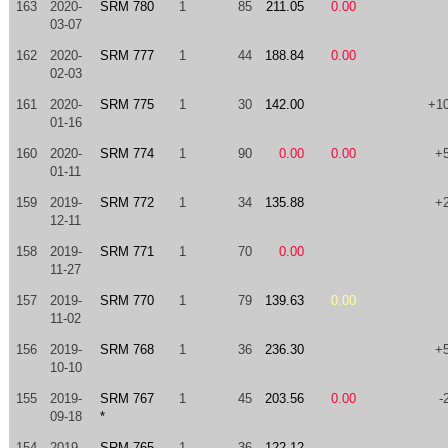
163
2020-
SRM 780
1
85
211.05
0.00
03-07
162
2020-
SRM 777
1
44
188.84
0.00
02-03
161
2020-
SRM 775
1
30
142.00
+1
01-16
160
2020-
SRM 774
1
90
0.00
0.00
+
01-11
159
2019-
SRM 772
1
34
135.88
+
12-11
158
2019-
SRM 771
1
70
0.00
11-27
157
2019-
SRM 770
1
79
139.63
0.00
11-02
156
2019-
SRM 768
1
36
236.30
+
10-10
155
2019-
SRM 767
1
45
203.56
0.00
-
09-18
*
154
2019-
SRM 765
1
36
122.12