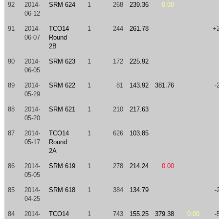
92
2014-
SRM 624
1
268
239.36
0.00
06-12
91
2014-
TCO14
1
244
261.78
+
06-07
Round
2B
90
2014-
SRM 623
1
172
225.92
06-05
89
2014-
SRM 622
1
81
143.92
381.76
-
05-29
88
2014-
SRM 621
1
210
217.63
05-20
87
2014-
TCO14
1
626
103.85
05-17
Round
2A
86
2014-
SRM 619
1
278
214.24
0.00
05-05
85
2014-
SRM 618
1
384
134.79
-
04-25
84
2014-
TCO14
1
743
155.25
379.38
0.00
-