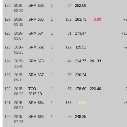
128
2016-
SRM 686
1
34
252.89
03-29
127
2016-
SRM 685
1
182
163.73
0.00
+
03-19
126
2016-
SRM 684
1
31
173.47
+2
03-07
125
2016-
SRM 682
1
122
115.52
-
02-23
124
2015-
SRM 675
1
44
214.77
241.33
12-10
123
2015-
SRM 667
1
96
220.24
09-11
122
2015-
TCO
1
57
178.60
226.46
-
08-22
2015 2D
121
2015-
SRM 664
1
168
0.00
+
08-01
120
2015-
SRM 663
1
95
248.35
07-23