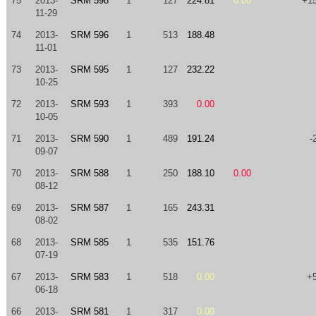
75
2013-
SRM 598
1
127
224.81
0.00
+1
11-29
74
2013-
SRM 596
1
513
188.48
11-01
73
2013-
SRM 595
1
127
232.22
10-25
72
2013-
SRM 593
1
393
0.00
10-05
71
2013-
SRM 590
1
489
191.24
-
09-07
70
2013-
SRM 588
1
250
188.10
0.00
08-12
69
2013-
SRM 587
1
165
243.31
08-02
68
2013-
SRM 585
1
535
151.76
07-19
67
2013-
SRM 583
1
518
0.00
+
06-18
66
2013-
SRM 581
1
317
0.00