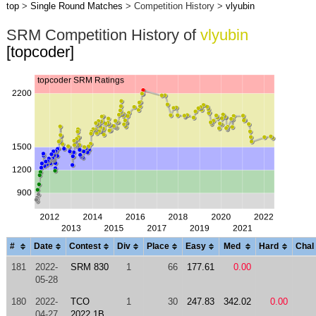
top
>
Single Round Matches
> Competition History >
vlyubin
SRM Competition History of
vlyubin
[topcoder]
#
Date
Contest
Div
Place
Easy
Med
Hard
Chal
181
2022-
SRM 830
1
66
177.61
0.00
05-28
180
2022-
TCO
1
30
247.83
342.02
0.00
04-27
2022 1B