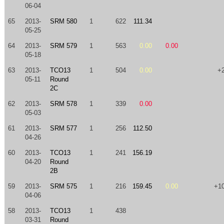
06-04
65
2013-
SRM 580
1
622
111.34
05-25
64
2013-
SRM 579
1
563
0.00
0.00
05-18
63
2013-
TCO13
1
504
0.00
+
05-11
Round
2C
62
2013-
SRM 578
1
339
0.00
05-03
61
2013-
SRM 577
1
256
112.50
04-26
60
2013-
TCO13
1
241
156.19
04-20
Round
2B
59
2013-
SRM 575
1
216
159.45
0.00
+1
04-06
58
2013-
TCO13
1
438
03-31
Round