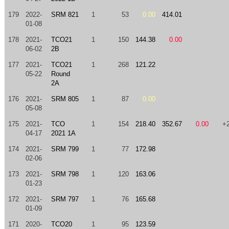
179
2022-
SRM 821
1
53
0.00
414.01
01-08
178
2021-
TCO21
1
150
144.38
0.00
06-02
2B
177
2021-
TCO21
1
268
121.22
05-22
Round
2A
176
2021-
SRM 805
1
87
0.00
05-08
175
2021-
TCO
1
154
218.40
352.67
0.00
+
04-17
2021 1A
174
2021-
SRM 799
1
77
172.98
02-06
173
2021-
SRM 798
1
120
163.06
01-23
172
2021-
SRM 797
1
76
165.68
01-09
171
2020-
TCO20
1
95
123.59