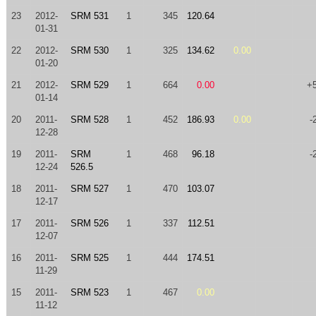
23
2012-
SRM 531
1
345
120.64
01-31
22
2012-
SRM 530
1
325
134.62
0.00
01-20
21
2012-
SRM 529
1
664
0.00
+
01-14
20
2011-
SRM 528
1
452
186.93
0.00
-
12-28
19
2011-
SRM
1
468
96.18
-
12-24
526.5
18
2011-
SRM 527
1
470
103.07
12-17
17
2011-
SRM 526
1
337
112.51
12-07
16
2011-
SRM 525
1
444
174.51
11-29
15
2011-
SRM 523
1
467
0.00
11-12