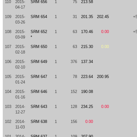
110
2015-
SRM 656
1
75
213.58
04-17
109
2015-
SRM 654
1
31
201.35
202.45
+
03-26
108
2015-
SRM 652
1
63
170.46
0.00
+
03-09
*
107
2015-
SRM 650
1
63
215.30
0.00
02-18
106
2015-
SRM 649
1
376
137.34
02-10
105
2015-
SRM 647
1
78
223.64
200.95
01-24
104
2015-
SRM 646
1
152
190.08
01-16
103
2014-
SRM 643
1
128
234.25
0.00
12-27
102
2014-
SRM 638
1
156
0.00
11-03
101
2014-
SRM 637
1
109
207.90