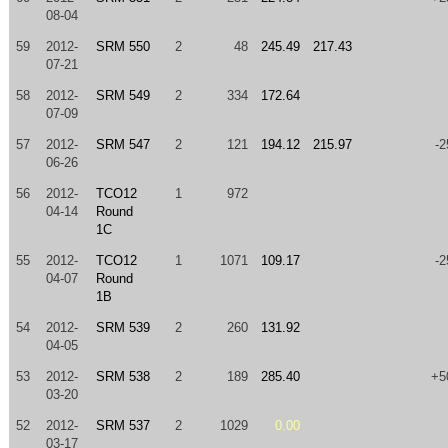
08-04
59
2012-
SRM 550
2
48
245.49
217.43
07-21
58
2012-
SRM 549
2
334
172.64
07-09
57
2012-
SRM 547
2
121
194.12
215.97
-2
06-26
56
2012-
TCO12
1
972
04-14
Round
1C
55
2012-
TCO12
1
1071
109.17
-2
04-07
Round
1B
54
2012-
SRM 539
2
260
131.92
04-05
53
2012-
SRM 538
2
189
285.40
+5
03-20
52
2012-
SRM 537
2
1029
0.00
03-17