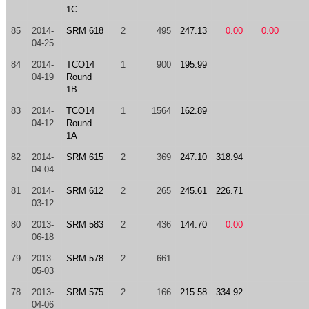
1C
85
2014-
SRM 618
2
495
247.13
0.00
0.00
04-25
84
2014-
TCO14
1
900
195.99
04-19
Round
1B
83
2014-
TCO14
1
1564
162.89
04-12
Round
1A
82
2014-
SRM 615
2
369
247.10
318.94
04-04
81
2014-
SRM 612
2
265
245.61
226.71
03-12
80
2013-
SRM 583
2
436
144.70
0.00
06-18
79
2013-
SRM 578
2
661
05-03
78
2013-
SRM 575
2
166
215.58
334.92
04-06