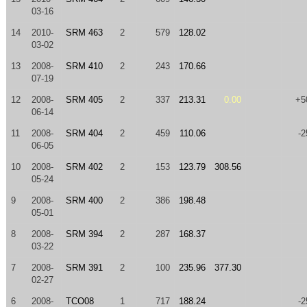
03-16
14
2010-
SRM 463
2
579
128.02
03-02
13
2008-
SRM 410
2
243
170.66
07-19
12
2008-
SRM 405
2
337
213.31
0.00
+5
06-14
11
2008-
SRM 404
2
459
110.06
-2
06-05
10
2008-
SRM 402
2
153
123.79
308.56
05-24
9
2008-
SRM 400
2
386
198.48
05-01
8
2008-
SRM 394
2
287
168.37
03-22
7
2008-
SRM 391
2
100
235.96
377.30
02-27
6
2008-
TCO08
1
717
188.24
-2