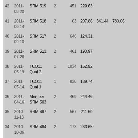
42
2011-
SRM 519
2
451
229.63
09-20
41
2011-
SRM 518
2
63
207.86
341.44
780.06
09-14
40
2011-
SRM 517
2
646
124.31
09-10
39
2011-
SRM 513
2
461
190.97
07-26
38
2011-
TCO11
1
1034
152.92
05-19
Qual 2
37
2011-
TCO11
1
836
189.74
05-14
Qual 1
36
2011-
Member
2
469
244.46
04-16
SRM 503
35
2010-
SRM 487
2
567
211.69
11-13
34
2010-
SRM 484
2
173
233.65
10-06