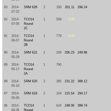
93
2014-
SRM 628
2
100
201.11
296.24
07-22
92
2014-
TCO14
1
558
0.00
07-05
Round
2C
91
2014-
TCO14
1
779
0.00
06-07
Round
2B
90
2014-
SRM 622
2
258
206.23
249.86
05-29
89
2014-
TCO14
1
790
05-17
Round
2A
88
2014-
SRM 620
2
285
231.22
388.12
05-10
87
2014-
SRM 619
2
104
215.54
294.17
05-05
86
2014-
TCO14
1
624
248.06
399.74
04-26
Round