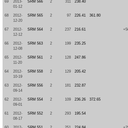
69
2013-
SRM 566
2
311
238.40
01-12
68
2012-
SRM 565
2
97
226.41
361.80
12-20
67
2012-
SRM 564
2
237
216.61
+5
12-12
66
2012-
SRM 563
2
199
235.25
12-08
65
2012-
SRM 561
2
128
247.86
11-20
64
2012-
SRM 558
2
129
205.42
10-19
63
2012-
SRM 556
2
181
232.87
09-14
62
2012-
SRM 554
2
109
236.26
372.65
09-01
61
2012-
SRM 552
2
293
195.54
08-17
60
2012-
SRM 551
2
251
224.84
+2