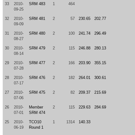
33
2010-
SRM 483
1
464
09-25
32
2010-
SRM 481
2
57
230.65
202.77
09-09
31
2010-
SRM 480
2
100
241.74
296.49
08-27
30
2010-
SRM 479
2
115
246.88
280.13
08-14
29
2010-
SRM 477
2
166
203.90
355.15
07-28
28
2010-
SRM 476
2
182
264.01
300.61
07-17
27
2010-
SRM 475
2
82
209.37
215.69
07-06
26
2010-
Member
2
115
229.63
284.69
07-01
SRM 474
25
2010-
TCO10
1
1314
140.33
06-19
Round 1