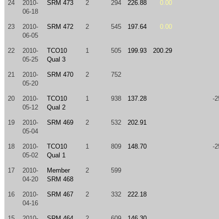
24
2010-
SRM 473
2
294
226.88
0.00
06-18
23
2010-
SRM 472
2
545
197.64
0.00
06-05
22
2010-
TCO10
1
505
199.93
200.29
05-25
Qual 3
21
2010-
SRM 470
2
752
05-20
20
2010-
TCO10
1
938
137.28
-2
05-12
Qual 2
19
2010-
SRM 469
2
532
202.91
05-04
18
2010-
TCO10
1
809
148.70
-2
05-02
Qual 1
17
2010-
Member
2
599
04-20
SRM 468
16
2010-
SRM 467
2
332
222.18
04-16
15
2010-
SRM 464
2
609
146.30