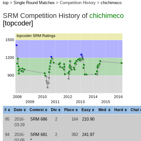
top
>
Single Round Matches
> Competition History >
chichimeco
SRM Competition History of
chichimeco
[topcoder]
#
Date
Contest
Div
Place
Easy
Med
Hard
Chal
95
2016-
SRM 686
2
164
210.90
03-29
94
2016-
SRM 681
2
382
241.97
02-06
*