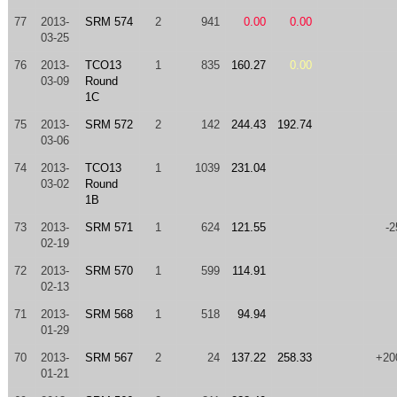
77
2013-
SRM 574
2
941
0.00
0.00
03-25
76
2013-
TCO13
1
835
160.27
0.00
03-09
Round
1C
75
2013-
SRM 572
2
142
244.43
192.74
03-06
74
2013-
TCO13
1
1039
231.04
03-02
Round
1B
73
2013-
SRM 571
1
624
121.55
-2
02-19
72
2013-
SRM 570
1
599
114.91
02-13
71
2013-
SRM 568
1
518
94.94
01-29
70
2013-
SRM 567
2
24
137.22
258.33
+20
01-21