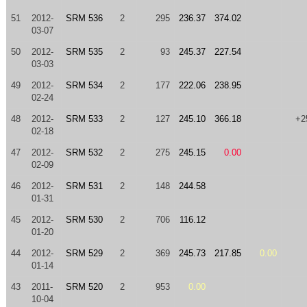
51
2012-
SRM 536
2
295
236.37
374.02
03-07
50
2012-
SRM 535
2
93
245.37
227.54
03-03
49
2012-
SRM 534
2
177
222.06
238.95
02-24
48
2012-
SRM 533
2
127
245.10
366.18
+2
02-18
47
2012-
SRM 532
2
275
245.15
0.00
02-09
46
2012-
SRM 531
2
148
244.58
01-31
45
2012-
SRM 530
2
706
116.12
01-20
44
2012-
SRM 529
2
369
245.73
217.85
0.00
01-14
43
2011-
SRM 520
2
953
0.00
10-04