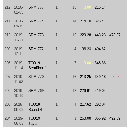
212
2020-
SRM 777
1
13
0.00
215.14
02-03
211
2020-
SRM 774
1
14
214.10
326.41
01-11
210
2019-
SRM 773
1
15
229.28
443.23
473.67
12-21
209
2019-
SRM 772
1
4
196.23
404.62
12-11
208
2019-
TCO19
1
7
0.00
348.36
11-14
Semifinal 1
207
2019-
SRM 770
1
16
213.25
349.18
0.00
11-02
206
2019-
SRM 769
1
12
226.91
419.04
10-19
205
2019-
TCO19
1
4
217.62
292.04
08-03
Round 4
204
2019-
TCO19
1
1
263.08
355.92
492.89
08-03
Japan