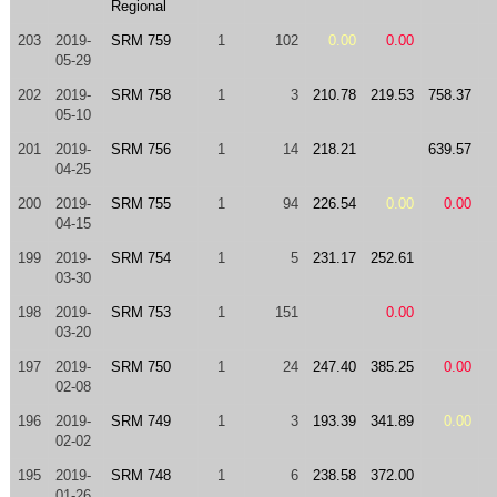
Regional
203
2019-
SRM 759
1
102
0.00
0.00
05-29
202
2019-
SRM 758
1
3
210.78
219.53
758.37
05-10
201
2019-
SRM 756
1
14
218.21
639.57
04-25
200
2019-
SRM 755
1
94
226.54
0.00
0.00
04-15
199
2019-
SRM 754
1
5
231.17
252.61
03-30
198
2019-
SRM 753
1
151
0.00
03-20
197
2019-
SRM 750
1
24
247.40
385.25
0.00
02-08
196
2019-
SRM 749
1
3
193.39
341.89
0.00
02-02
195
2019-
SRM 748
1
6
238.58
372.00
01-26