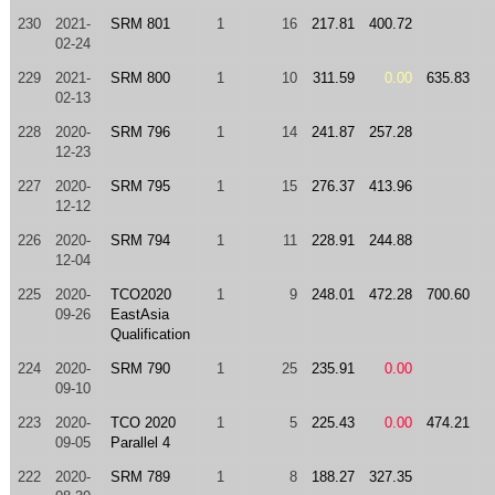
230
2021-
SRM 801
1
16
217.81
400.72
02-24
229
2021-
SRM 800
1
10
311.59
0.00
635.83
02-13
228
2020-
SRM 796
1
14
241.87
257.28
12-23
227
2020-
SRM 795
1
15
276.37
413.96
12-12
226
2020-
SRM 794
1
11
228.91
244.88
12-04
225
2020-
TCO2020
1
9
248.01
472.28
700.60
09-26
EastAsia
Qualification
224
2020-
SRM 790
1
25
235.91
0.00
09-10
223
2020-
TCO 2020
1
5
225.43
0.00
474.21
09-05
Parallel 4
222
2020-
SRM 789
1
8
188.27
327.35