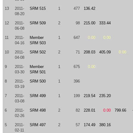
13
2011-
SRM 515
1
477
136.42
08-20
12
2011-
SRM 509
2
98
215.00
333.44
06-08
11
2011-
Member
1
647
0.00
0.00
04-16
SRM 503
10
2011-
SRM 502
2
71
208.03
405.09
0.00
04-08
9
2011-
Member
1
675
0.00
03-30
SRM 501
8
2011-
SRM 500
1
396
03-19
7
2011-
SRM 499
1
199
219.54
235.20
03-08
6
2011-
SRM 498
2
82
228.01
0.00
799.66
02-26
5
2011-
SRM 497
2
57
174.49
380.16
02-11