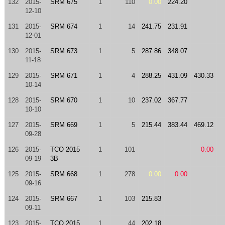
132
2015-
SRM 675
1
110
0.00
224.20
12-10
131
2015-
SRM 674
1
14
241.75
231.91
12-01
130
2015-
SRM 673
1
5
287.86
348.07
11-18
129
2015-
SRM 671
1
4
288.25
431.09
430.33
10-14
128
2015-
SRM 670
1
10
237.02
367.77
10-10
127
2015-
SRM 669
1
5
215.44
383.44
469.12
09-28
126
2015-
TCO 2015
1
101
0.00
09-19
3B
125
2015-
SRM 668
1
278
0.00
0.00
09-16
124
2015-
SRM 667
1
103
215.83
09-11
123
2015-
TCO 2015
1
44
202.18