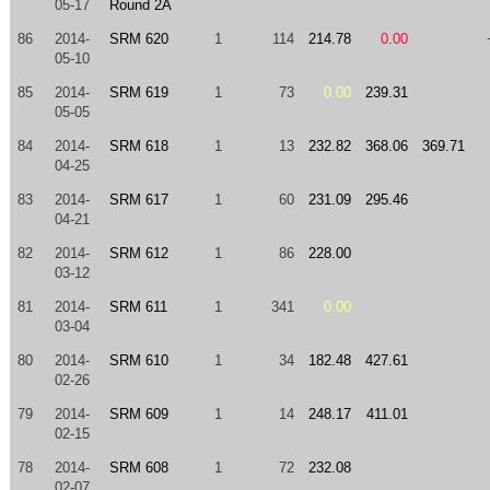
05-17
Round 2A
86
2014-
SRM 620
1
114
214.78
0.00
05-10
85
2014-
SRM 619
1
73
0.00
239.31
05-05
84
2014-
SRM 618
1
13
232.82
368.06
369.71
04-25
83
2014-
SRM 617
1
60
231.09
295.46
04-21
82
2014-
SRM 612
1
86
228.00
03-12
81
2014-
SRM 611
1
341
0.00
03-04
80
2014-
SRM 610
1
34
182.48
427.61
02-26
79
2014-
SRM 609
1
14
248.17
411.01
02-15
78
2014-
SRM 608
1
72
232.08
02-07