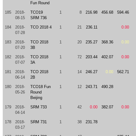
Fun Round
185
2018-
TCO19
1
8
216.98
456.68
594.46
08-15
SRM 736
184
2018-
TCO 2018 4
1
21
236.11
0.00
07-28
183
2018-
TCO 2018
1
20
235.27
368.36
0.00
07-20
3B
182
2018-
TCO 2018
1
72
203.44
402.07
0.00
07-07
3A
181
2018-
TCO 2018
1
14
246.27
0.00
562.71
06-14
2B
180
2018-
TCO18 Fun
1
12
243.71
490.28
05-26
Round
Beijing
179
2018-
SRM 733
1
42
0.00
382.07
0.00
04-14
178
2018-
SRM 731
1
38
231.78
03-17