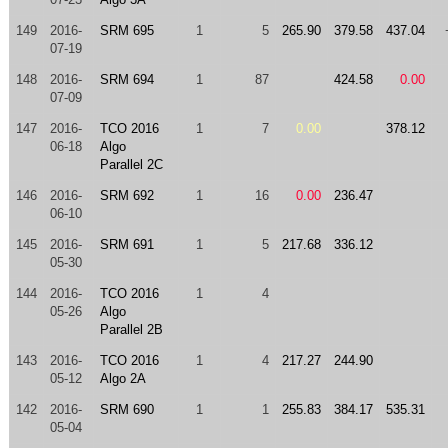
149
2016-
SRM 695
1
5
265.90
379.58
437.04
07-19
148
2016-
SRM 694
1
87
424.58
0.00
07-09
147
2016-
TCO 2016
1
7
0.00
378.12
06-18
Algo
Parallel 2C
146
2016-
SRM 692
1
16
0.00
236.47
06-10
145
2016-
SRM 691
1
5
217.68
336.12
05-30
144
2016-
TCO 2016
1
4
05-26
Algo
Parallel 2B
143
2016-
TCO 2016
1
4
217.27
244.90
05-12
Algo 2A
142
2016-
SRM 690
1
1
255.83
384.17
535.31
05-04