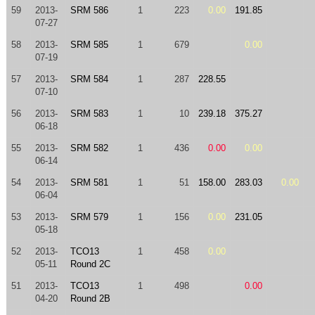
59
2013-
SRM 586
1
223
0.00
191.85
07-27
58
2013-
SRM 585
1
679
0.00
07-19
57
2013-
SRM 584
1
287
228.55
07-10
56
2013-
SRM 583
1
10
239.18
375.27
06-18
55
2013-
SRM 582
1
436
0.00
0.00
06-14
54
2013-
SRM 581
1
51
158.00
283.03
0.00
06-04
53
2013-
SRM 579
1
156
0.00
231.05
05-18
52
2013-
TCO13
1
458
0.00
05-11
Round 2C
51
2013-
TCO13
1
498
0.00
04-20
Round 2B