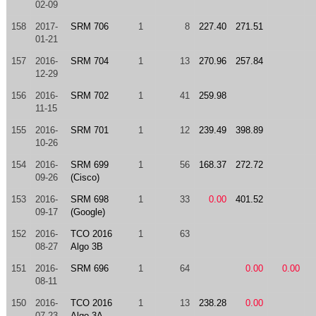
02-09
158
2017-
SRM 706
1
8
227.40
271.51
01-21
157
2016-
SRM 704
1
13
270.96
257.84
12-29
156
2016-
SRM 702
1
41
259.98
11-15
155
2016-
SRM 701
1
12
239.49
398.89
10-26
154
2016-
SRM 699
1
56
168.37
272.72
09-26
(Cisco)
153
2016-
SRM 698
1
33
0.00
401.52
09-17
(Google)
152
2016-
TCO 2016
1
63
08-27
Algo 3B
151
2016-
SRM 696
1
64
0.00
0.00
08-11
150
2016-
TCO 2016
1
13
238.28
0.00
07-23
Algo 3A