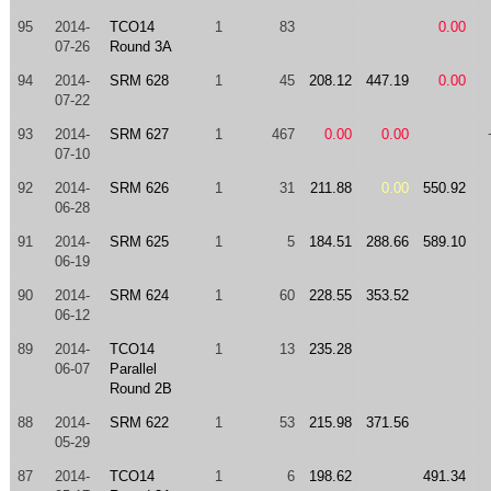
95
2014-
TCO14
1
83
0.00
07-26
Round 3A
94
2014-
SRM 628
1
45
208.12
447.19
0.00
07-22
93
2014-
SRM 627
1
467
0.00
0.00
07-10
92
2014-
SRM 626
1
31
211.88
0.00
550.92
06-28
91
2014-
SRM 625
1
5
184.51
288.66
589.10
06-19
90
2014-
SRM 624
1
60
228.55
353.52
06-12
89
2014-
TCO14
1
13
235.28
06-07
Parallel
Round 2B
88
2014-
SRM 622
1
53
215.98
371.56
05-29
87
2014-
TCO14
1
6
198.62
491.34