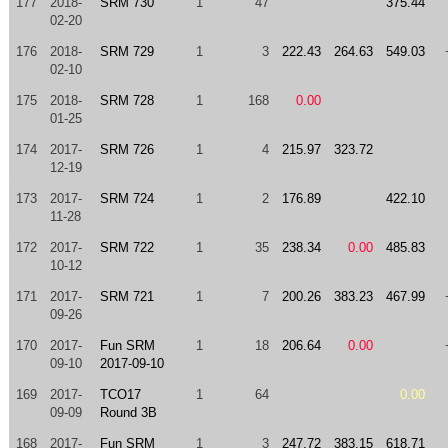
177
2018-
SRM 730
1
47
375.44
02-20
176
2018-
SRM 729
1
3
222.43
264.63
549.03
02-10
175
2018-
SRM 728
1
168
0.00
01-25
174
2017-
SRM 726
1
4
215.97
323.72
12-19
173
2017-
SRM 724
1
2
176.89
422.10
11-28
172
2017-
SRM 722
1
35
238.34
0.00
485.83
10-12
171
2017-
SRM 721
1
7
200.26
383.23
467.99
09-26
170
2017-
Fun SRM
1
18
206.64
0.00
09-10
2017-09-10
169
2017-
TCO17
1
64
0.00
09-09
Round 3B
168
2017-
Fun SRM
1
3
247.72
383.15
618.71