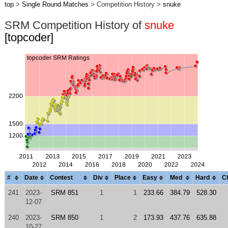
top
>
Single Round Matches
> Competition History >
snuke
SRM Competition History of
snuke
[topcoder]
#
Date
Contest
Div
Place
Easy
Med
Hard
C
241
2023-
SRM 851
1
1
233.66
384.79
528.30
12-07
240
2023-
SRM 850
1
2
173.93
437.76
635.88
10-27