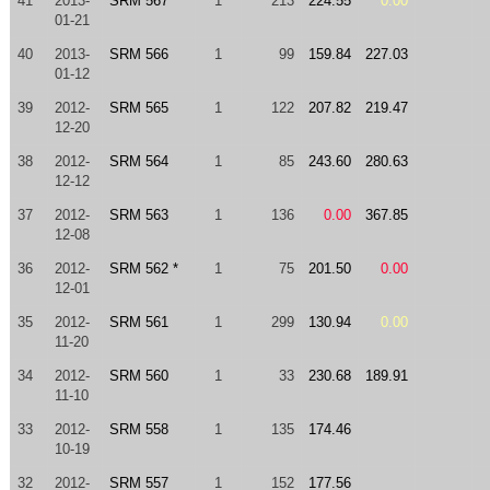
41
2013-
SRM 567
1
213
224.55
0.00
01-21
40
2013-
SRM 566
1
99
159.84
227.03
01-12
39
2012-
SRM 565
1
122
207.82
219.47
12-20
38
2012-
SRM 564
1
85
243.60
280.63
12-12
37
2012-
SRM 563
1
136
0.00
367.85
12-08
36
2012-
SRM 562 *
1
75
201.50
0.00
12-01
35
2012-
SRM 561
1
299
130.94
0.00
11-20
34
2012-
SRM 560
1
33
230.68
189.91
11-10
33
2012-
SRM 558
1
135
174.46
10-19
32
2012-
SRM 557
1
152
177.56