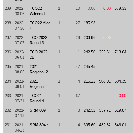
239
2022-
TCO22
1
10
0.00
0.00
679.33
08-06
Wildcard
238
2022-
TCO22 Algo
1
27
185.93
07-30
4
237
2022-
TCO 2022
1
28
203.96
0.00
07-07
Round 3
236
2022-
TCO 2022
1
1
242.50
253.61
713.64
06-01
2B
235
2021-
2021
1
47
245.45
08-05
Regional 2
234
2021-
2021
1
4
215.22
508.01
604.35
08-04
Regional 1
233
2021-
TCO21
1
67
0.00
07-31
Round 4
232
2021-
SRM 809
1
3
242.32
357.71
519.87
07-13
231
2021-
SRM 804 *
1
4
395.60
482.82
646.01
04-23