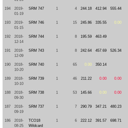
194
2019-
SRM 747
1
4
244.18
412.94
555.44
01-19
193
2019-
SRM 746
1
15
245.86
335.55
0.00
01-15
192
2018-
SRM 744
1
8
195.59
463.49
12-14
191
2018-
SRM 743
1
8
242.64
457.69
526.34
12-09
190
2018-
SRM 740
1
65
0.00
350.14
10-20
189
2018-
SRM 739
1
46
211.22
0.00
0.00
10-10
188
2018-
SRM 738
1
53
145.66
0.00
0.00
09-30
187
2018-
SRM 737
1
7
290.79
347.21
480.23
09-19
186
2018-
TCO18
1
6
222.12
391.57
698.71
08-25
Wildcard