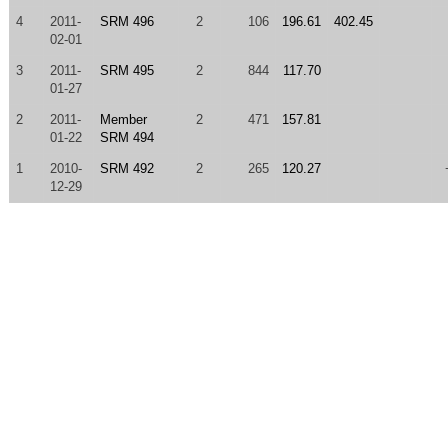
4
2011-
SRM 496
2
106
196.61
402.45
02-01
3
2011-
SRM 495
2
844
117.70
01-27
2
2011-
Member
2
471
157.81
01-22
SRM 494
1
2010-
SRM 492
2
265
120.27
12-29