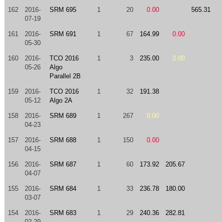
162
2016-
SRM 695
1
20
0.00
565.31
07-19
161
2016-
SRM 691
1
67
164.99
0.00
05-30
160
2016-
TCO 2016
1
3
235.00
0.00
05-26
Algo
Parallel 2B
159
2016-
TCO 2016
1
32
191.38
05-12
Algo 2A
158
2016-
SRM 689
1
267
0.00
04-23
157
2016-
SRM 688
1
150
0.00
04-15
156
2016-
SRM 687
1
60
173.92
205.67
04-07
155
2016-
SRM 684
1
33
236.78
180.00
03-07
154
2016-
SRM 683
1
29
240.36
282.81
02-29