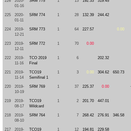
226
2020-
SRM 775
1
13
192.33
319.45
01-16
225
2020-
SRM 774
1
28
132.39
244.42
01-11
224
2019-
SRM 773
1
64
227.57
0.00
12-21
223
2019-
SRM 772
1
70
0.00
12-11
222
2019-
TCO 2019
1
6
202.32
11-16
Final
221
2019-
TCO19
1
3
0.00
304.62
650.73
11-14
Semifinal 1
220
2019-
SRM 769
1
37
225.37
0.00
10-19
219
2019-
TCO19
1
2
201.70
447.01
08-17
Wildcard
218
2019-
SRM 764
1
7
268.42
276.91
346.58
08-10
217
2019-
TCO19
1
12
194.81
229.58