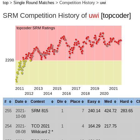
top
>
Single Round Matches
> Competition History >
uwi
SRM Competition History of
uwi
[topcoder]
#
Date
Contest
Div
Place
Easy
Med
Hard
C
255
2021-
SRM 815
1
7
240.14
424.72
283.65
10-08
254
2021-
TCO 2021
1
4
164.29
217.75
08-08
Wildcard 2 *