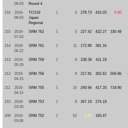
08-03
Round 4
216
2019-
TCO19
1
3
278.73
415.03
0.00
08-03
Japan
Regional
215
2019-
SRM 762
1
3
227.42
422.27
330.49
07-03
214
2019-
SRM 761
1
11
172.80
381.16
06-22
213
2019-
SRM 759
1
9
238.39
411.19
05-29
212
2019-
SRM 756
1
8
217.81
302.62
559.86
04-25
211
2019-
SRM 755
1
15
240.94
417.20
719.80
04-15
210
2019-
SRM 753
1
8
267.19
274.19
03-20
209
2019-
SRM 752
1
52
0.00
193.47
03-06