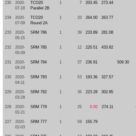
235
2020-
TCO20
1
7
203.45
273.44
07-18
Parallel 2B
234
2020-
TCO20
1
33
264.00
263.77
07-09
Round 2A
233
2020-
SRM 786
1
39
233.89
281.08
05-15
232
2020-
SRM 785
1
12
220.51
433.82
05-09
231
2020-
SRM 784
1
37
236.91
509.30
04-24
230
2020-
SRM 783
1
53
193.36
327.57
04-11
229
2020-
SRM 782
1
36
223.28
302.85
03-28
228
2020-
SRM 779
1
25
0.00
274.11
02-21
227
2020-
SRM 777
1
59
155.79
02-03