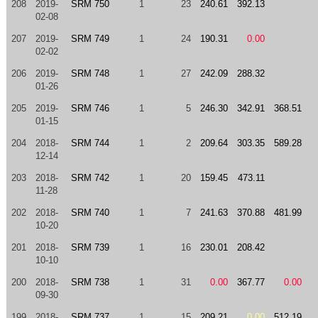
208
2019-
SRM 750
1
23
240.61
392.13
02-08
207
2019-
SRM 749
1
24
190.31
0.00
02-02
206
2019-
SRM 748
1
27
242.09
288.32
01-26
205
2019-
SRM 746
1
5
246.30
342.91
368.51
01-15
204
2018-
SRM 744
1
2
209.64
303.35
589.28
12-14
203
2018-
SRM 742
1
20
159.45
473.11
11-28
202
2018-
SRM 740
1
7
241.63
370.88
481.99
10-20
201
2018-
SRM 739
1
16
230.01
208.42
10-10
200
2018-
SRM 738
1
31
0.00
367.77
0.00
09-30
199
2018-
SRM 737
1
15
209.21
0.00
512.19