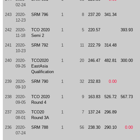
02-24
243
2020-
SRM 796
1
8
237.20
341.34
12-23
242
2020-
TCO 2020
1
5
220.57
393.93
11-18
Semi 2
241
2020-
SRM 792
1
11
222.79
314.48
10-23
240
2020-
TCO2020
1
20
246.47
482.81
300.00
09-26
EastAsia
Qualification
239
2020-
SRM 790
1
32
232.83
0.00
09-10
238
2020-
TCO 2020
1
9
163.83
526.72
567.73
09-05
Round 4
237
2020-
TCO20
1
7
137.24
296.89
08-01
Round 3A
236
2020-
SRM 788
1
56
238.30
290.10
0.00
07-24