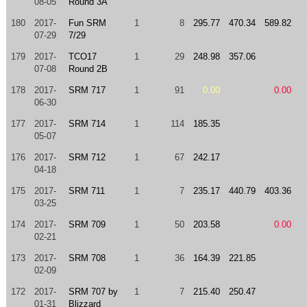
08-05
Round 3A
180
2017-
Fun SRM
1
8
295.77
470.34
589.82
07-29
7/29
179
2017-
TCO17
1
29
248.98
357.06
07-08
Round 2B
178
2017-
SRM 717
1
91
0.00
0.00
06-30
177
2017-
SRM 714
1
114
185.35
05-07
176
2017-
SRM 712
1
67
242.17
04-18
175
2017-
SRM 711
1
7
235.17
440.79
403.36
03-25
174
2017-
SRM 709
1
50
203.58
0.00
02-21
173
2017-
SRM 708
1
36
164.39
221.85
02-09
172
2017-
SRM 707 by
1
7
215.40
250.47
01-31
Blizzard