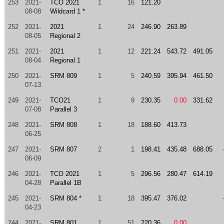
253
2021-
TCO 2021
1
16
121.20
08-08
Wildcard 1 *
252
2021-
2021
1
24
246.90
263.89
08-05
Regional 2
251
2021-
2021
1
12
221.24
543.72
491.05
08-04
Regional 1
250
2021-
SRM 809
1
5
240.59
395.94
461.50
07-13
249
2021-
TCO21
1
9
230.35
0.00
331.62
07-08
Parallel 3
248
2021-
SRM 808
1
18
188.60
413.73
06-25
247
2021-
SRM 807
2
1
198.41
435.48
688.05
06-09
246
2021-
TCO 2021
1
5
296.56
280.47
614.19
04-28
Parallel 1B
245
2021-
SRM 804 *
1
18
395.47
376.02
04-23
244
2021-
SRM 801
1
51
220.36
0.00