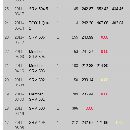
25
2011-
SRM 504.5
1
45
242.87
352.42
434.46
05-17
24
2011-
TCO11 Qual
1
4
242.36
467.68
403.04
05-14
1
23
2011-
SRM 506
1
155
240.99
0.00
05-12
22
2011-
Member
1
63
241.37
0.00
05-03
SRM 505
21
2011-
Member
1
103
212.38
214.80
04-16
SRM 503
20
2011-
SRM 502
1
150
239.14
0.00
04-08
19
2011-
Member
1
289
235.44
0.00
03-30
SRM 501
18
2011-
SRM 500
1
396
0.00
03-19
17
2011-
SRM 499
1
212
242.67
171.96
0.00
03-08