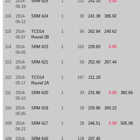
117
2014-
SRM 625
1
121
242.10
0.00
06-19
116
2014-
SRM 624
1
30
241.38
385.92
06-12
115
2014-
TCO14
1
56
262.94
240.62
06-07
Round 2B
114
2014-
SRM 623
1
162
228.83
0.00
06-05
113
2014-
SRM 621
1
59
252.40
267.44
05-20
112
2014-
TCO14
1
167
211.18
05-17
Round 2A
111
2014-
SRM 620
1
33
231.86
0.00
382.66
05-10
110
2014-
SRM 619
1
29
229.96
260.22
05-05
109
2014-
SRM 617
1
28
246.51
0.00
505.08
04-21
108
2014-
SRM 616
1
128
207.45