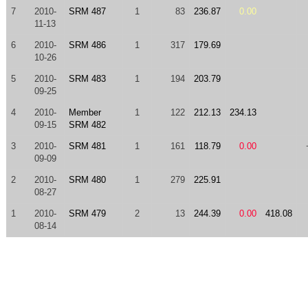
7
2010-
SRM 487
1
83
236.87
0.00
11-13
6
2010-
SRM 486
1
317
179.69
10-26
5
2010-
SRM 483
1
194
203.79
09-25
4
2010-
Member
1
122
212.13
234.13
09-15
SRM 482
3
2010-
SRM 481
1
161
118.79
0.00
09-09
2
2010-
SRM 480
1
279
225.91
08-27
1
2010-
SRM 479
2
13
244.39
0.00
418.08
08-14