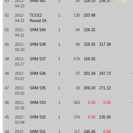
53
2012-
SRM 541
1
50
228.10
234.37
0.00
04-23
52
2012-
TCO12
1
130
253.98
04-21
Round 2A
51
2012-
SRM 540
1
84
226.32
04-11
50
2012-
SRM 538
1
90
229.35
317.38
03-20
49
2012-
SRM 537
1
578
158.35
03-17
48
2012-
SRM 536
1
47
201.59
247.72
03-07
47
2012-
SRM 535
1
28
209.20
271.12
03-03
46
2012-
SRM 533
1
363
0.00
0.00
02-18
45
2012-
SRM 532
1
376
0.00
135.00
02-09
44
2012-
SRM 531
1
117
245.45
0.00