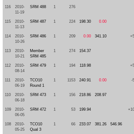
116
2010-
SRM 488
1
276
11-19
115
2010-
SRM 487
1
224
198.30
0.00
11-13
114
2010-
SRM 486
1
209
0.00
341.10
+
10-26
113
2010-
Member
1
274
154.37
10-21
SRM 485
112
2010-
SRM 479
1
194
118.98
+
08-14
111
2010-
TCO10
1
1153
240.91
0.00
-
06-19
Round 1
110
2010-
SRM 473
1
156
218.86
208.97
06-18
109
2010-
SRM 472
1
53
199.94
+1
06-05
108
2010-
TCO10
1
66
233.07
381.26
546.96
05-25
Qual 3