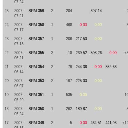
07-24
25
2007-
SRM 359
2
204
397.14
-
07-21
24
2007-
SRM 358
1
468
0.00
0.00
-
07-17
23
2007-
SRM 357
1
206
217.50
0.00
07-13
22
2007-
SRM 355
2
18
239.52
508.26
0.00
+
06-21
21
2007-
SRM 354
2
79
244.36
0.00
852.68
06-14
20
2007-
SRM 353
2
197
225.00
0.00
06-07
19
2007-
SRM 351
1
535
0.00
-1
05-29
18
2007-
SRM 350
1
262
189.87
0.00
-
05-24
17
2007-
SRM 349
2
5
0.00
464.51
441.93
+1
05-15