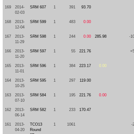
169
2014-
SRM 607
1
391
93.70
02-03
168
2013-
SRM 599
1
483
0.00
12-04
167
2013-
SRM 598
1
244
0.00
285.98
-1
11-29
166
2013-
SRM 597
1
55
221.76
+
11-20
165
2013-
SRM 596
1
384
223.17
0.00
11-01
164
2013-
SRM 595
1
297
119.00
10-25
163
2013-
SRM 584
1
195
221.76
0.00
07-10
162
2013-
SRM 582
1
233
170.47
06-14
161
2013-
TCO13
1
1061
-
04-20
Round