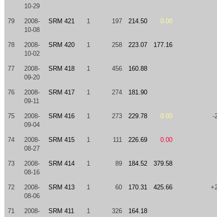
10-29
79
2008-
SRM 421
1
197
214.50
0.00
10-08
78
2008-
SRM 420
1
258
223.07
177.16
10-02
77
2008-
SRM 418
1
456
160.88
09-20
76
2008-
SRM 417
1
274
181.90
09-11
75
2008-
SRM 416
1
273
229.78
0.00
-
09-04
74
2008-
SRM 415
1
111
226.69
0.00
08-27
73
2008-
SRM 414
1
89
184.52
379.58
08-16
72
2008-
SRM 413
1
60
170.31
425.66
+
08-06
71
2008-
SRM 411
1
326
164.18