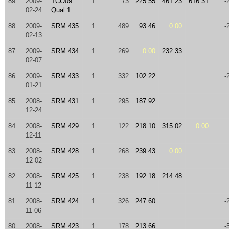
89
2009-
TCO09
1
73
225.55
461.23
616.31
-
02-24
Qual 1
88
2009-
SRM 435
1
489
93.46
0.00
-
02-13
87
2009-
SRM 434
1
269
0.00
232.33
02-07
86
2009-
SRM 433
1
332
102.22
-
01-21
85
2008-
SRM 431
1
295
187.92
12-24
84
2008-
SRM 429
1
122
218.10
315.02
0.00
12-11
83
2008-
SRM 428
1
268
239.43
0.00
12-02
82
2008-
SRM 425
1
238
192.18
214.48
11-12
81
2008-
SRM 424
1
326
247.60
-
11-06
80
2008-
SRM 423
1
178
213.66
-