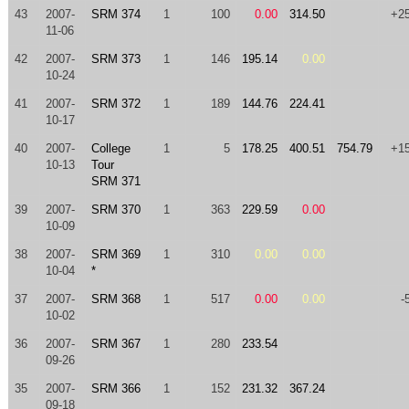
43
2007-
SRM 374
1
100
0.00
314.50
+2
11-06
42
2007-
SRM 373
1
146
195.14
0.00
10-24
41
2007-
SRM 372
1
189
144.76
224.41
10-17
40
2007-
College
1
5
178.25
400.51
754.79
+1
10-13
Tour
SRM 371
39
2007-
SRM 370
1
363
229.59
0.00
10-09
38
2007-
SRM 369
1
310
0.00
0.00
10-04
*
37
2007-
SRM 368
1
517
0.00
0.00
-
10-02
36
2007-
SRM 367
1
280
233.54
09-26
35
2007-
SRM 366
1
152
231.32
367.24
09-18