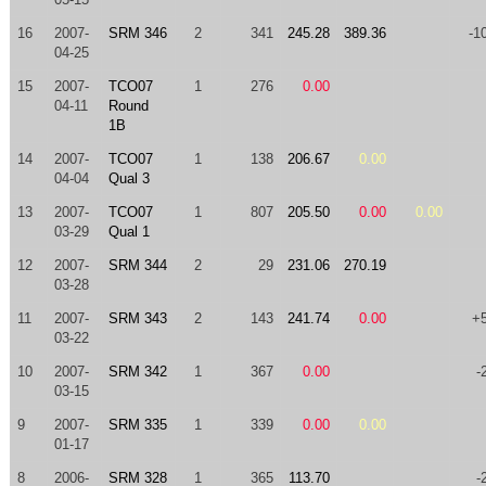
16
2007-
SRM 346
2
341
245.28
389.36
-1
04-25
15
2007-
TCO07
1
276
0.00
04-11
Round
1B
14
2007-
TCO07
1
138
206.67
0.00
04-04
Qual 3
13
2007-
TCO07
1
807
205.50
0.00
0.00
03-29
Qual 1
12
2007-
SRM 344
2
29
231.06
270.19
03-28
11
2007-
SRM 343
2
143
241.74
0.00
+
03-22
10
2007-
SRM 342
1
367
0.00
-
03-15
9
2007-
SRM 335
1
339
0.00
0.00
01-17
8
2006-
SRM 328
1
365
113.70
-