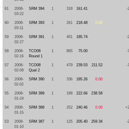
61
2008-
SRM 394
1
318
161.41
-
03-22
60
2008-
SRM 393
1
261
218.48
0.00
03-11
59
2008-
SRM 391
1
401
185.74
-
02-27
58
2008-
TCO08
1
865
75.00
-
02-16
Round 1
57
2008-
TCO08
1
479
239.03
211.52
-
02-09
Qual 2
56
2008-
SRM 390
1
336
185.26
0.00
02-02
55
2008-
SRM 389
1
188
222.66
238.58
01-24
54
2008-
SRM 388
1
252
240.46
0.00
+
01-15
53
2008-
SRM 387
1
125
205.40
259.34
-
01-10