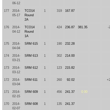
06-12
177
2014-
TCO14
1
319
167.87
05-17
Round
2A
176
2014-
TCO14
1
424
236.87
381.35
-
04-12
Round
1A
175
2014-
SRM 615
1
190
232.28
04-04
174
2014-
SRM 613
1
302
214.00
03-21
173
2014-
SRM 612
1
123
215.82
03-12
172
2014-
SRM 611
1
260
92.02
+
03-04
171
2014-
SRM 609
1
456
241.37
0.00
02-15
170
2014-
SRM 608
1
135
241.37
02-07