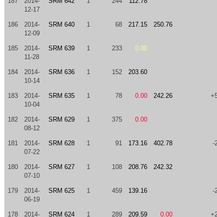
187
2014-
SRM 642
1
244
112.78
12-17
186
2014-
SRM 640
1
68
217.15
250.76
12-09
185
2014-
SRM 639
1
233
0.00
11-28
184
2014-
SRM 636
1
152
203.60
10-14
183
2014-
SRM 635
1
78
0.00
242.26
+
10-04
182
2014-
SRM 629
1
375
0.00
08-12
181
2014-
SRM 628
1
91
173.16
402.78
-
07-22
180
2014-
SRM 627
1
108
208.76
242.32
07-10
179
2014-
SRM 625
1
459
139.16
-
06-19
178
2014-
SRM 624
1
289
209.59
0.00
+