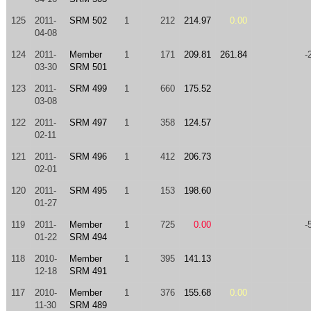
125
2011-
SRM 502
1
212
214.97
0.00
04-08
124
2011-
Member
1
171
209.81
261.84
-
03-30
SRM 501
123
2011-
SRM 499
1
660
175.52
03-08
122
2011-
SRM 497
1
358
124.57
02-11
121
2011-
SRM 496
1
412
206.73
02-01
120
2011-
SRM 495
1
153
198.60
01-27
119
2011-
Member
1
725
0.00
-
01-22
SRM 494
118
2010-
Member
1
395
141.13
12-18
SRM 491
117
2010-
Member
1
376
155.68
0.00
11-30
SRM 489