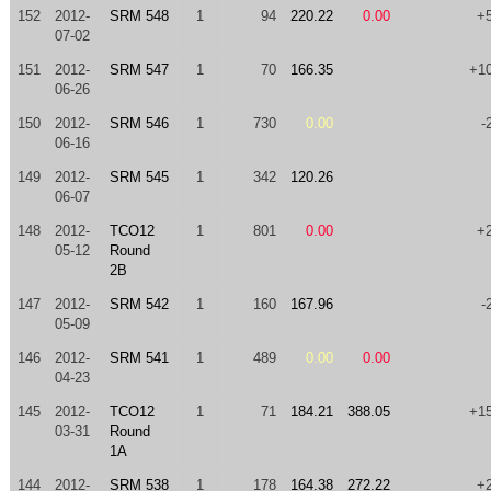
152
2012-
SRM 548
1
94
220.22
0.00
+
07-02
151
2012-
SRM 547
1
70
166.35
+1
06-26
150
2012-
SRM 546
1
730
0.00
-
06-16
149
2012-
SRM 545
1
342
120.26
06-07
148
2012-
TCO12
1
801
0.00
+
05-12
Round
2B
147
2012-
SRM 542
1
160
167.96
-
05-09
146
2012-
SRM 541
1
489
0.00
0.00
04-23
145
2012-
TCO12
1
71
184.21
388.05
+1
03-31
Round
1A
144
2012-
SRM 538
1
178
164.38
272.22
+