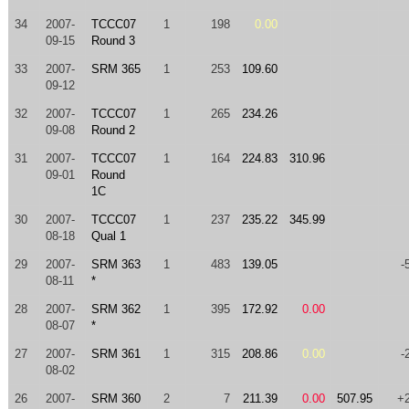
34
2007-
TCCC07
1
198
0.00
09-15
Round 3
33
2007-
SRM 365
1
253
109.60
09-12
32
2007-
TCCC07
1
265
234.26
09-08
Round 2
31
2007-
TCCC07
1
164
224.83
310.96
09-01
Round
1C
30
2007-
TCCC07
1
237
235.22
345.99
08-18
Qual 1
29
2007-
SRM 363
1
483
139.05
-
08-11
*
28
2007-
SRM 362
1
395
172.92
0.00
08-07
*
27
2007-
SRM 361
1
315
208.86
0.00
-
08-02
26
2007-
SRM 360
2
7
211.39
0.00
507.95
+