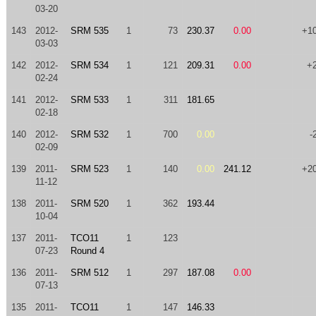
03-20
143
2012-
SRM 535
1
73
230.37
0.00
+1
03-03
142
2012-
SRM 534
1
121
209.31
0.00
+
02-24
141
2012-
SRM 533
1
311
181.65
02-18
140
2012-
SRM 532
1
700
0.00
-
02-09
139
2011-
SRM 523
1
140
0.00
241.12
+2
11-12
138
2011-
SRM 520
1
362
193.44
10-04
137
2011-
TCO11
1
123
07-23
Round 4
136
2011-
SRM 512
1
297
187.08
0.00
07-13
135
2011-
TCO11
1
147
146.33