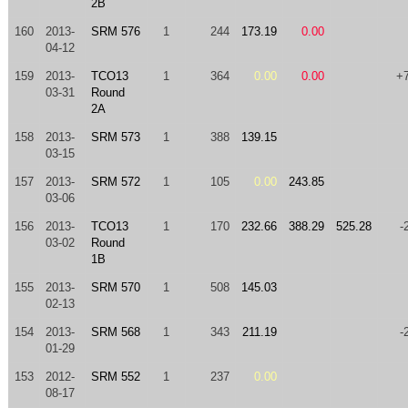
2B
160
2013-
SRM 576
1
244
173.19
0.00
04-12
159
2013-
TCO13
1
364
0.00
0.00
+
03-31
Round
2A
158
2013-
SRM 573
1
388
139.15
03-15
157
2013-
SRM 572
1
105
0.00
243.85
03-06
156
2013-
TCO13
1
170
232.66
388.29
525.28
-
03-02
Round
1B
155
2013-
SRM 570
1
508
145.03
02-13
154
2013-
SRM 568
1
343
211.19
-
01-29
153
2012-
SRM 552
1
237
0.00
08-17