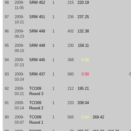
98
2009-
SRM 452
1
215
220.19
11-05
97
2009-
SRM 451
1
236
237.25
10-21
96
2009-
SRM 449
1
402
132.38
09-23
95
2009-
SRM 448
1
230
158.11
09-10
94
2009-
SRM 445
1
368
0.00
07-23
93
2009-
SRM 437
1
680
0.00
-
03-24
92
2009-
TCO09
1
212
195.21
03-21
Round 3
91
2009-
TCO09
1
220
208.04
03-14
Round 2
90
2009-
TCO09
1
565
0.00
269.42
03-07
Round 1