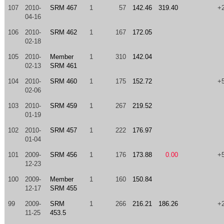
107
2010-
SRM 467
1
57
142.46
319.40
+
04-16
106
2010-
SRM 462
1
167
172.05
02-18
105
2010-
Member
1
310
142.04
02-13
SRM 461
104
2010-
SRM 460
1
175
152.72
+
02-06
103
2010-
SRM 459
1
267
219.52
01-19
102
2010-
SRM 457
1
222
176.97
01-04
101
2009-
SRM 456
1
176
173.88
0.00
+
12-23
100
2009-
Member
1
160
150.84
12-17
SRM 455
99
2009-
SRM
1
266
216.21
186.26
+
11-25
453.5