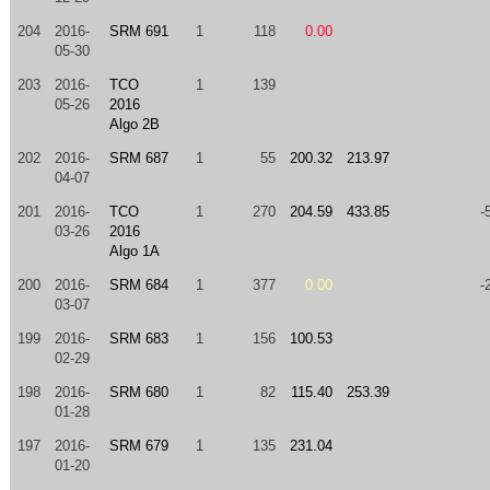
204
2016-
SRM 691
1
118
0.00
05-30
203
2016-
TCO
1
139
05-26
2016
Algo 2B
202
2016-
SRM 687
1
55
200.32
213.97
04-07
201
2016-
TCO
1
270
204.59
433.85
-
03-26
2016
Algo 1A
200
2016-
SRM 684
1
377
0.00
-
03-07
199
2016-
SRM 683
1
156
100.53
02-29
198
2016-
SRM 680
1
82
115.40
253.39
01-28
197
2016-
SRM 679
1
135
231.04
01-20