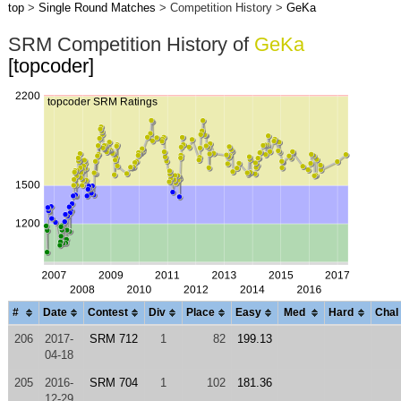
top
>
Single Round Matches
> Competition History >
GeKa
SRM Competition History of
GeKa
[topcoder]
#
Date
Contest
Div
Place
Easy
Med
Hard
Chal
206
2017-
SRM 712
1
82
199.13
04-18
205
2016-
SRM 704
1
102
181.36
12-29