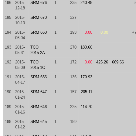
196
2015-
SRM 676
1
235
240.48
-
12-18
195
2015-
SRM 670
1
327
10-10
194
2015-
SRM 660
1
193
0.00
0.00
+
06-04
193
2015-
TCO
1
270
180.60
05-31
2015 2A
192
2015-
TCO
1
172
0.00
425.26
669.66
05-09
2015 1C
191
2015-
SRM 656
1
136
179.93
04-17
190
2015-
SRM 647
1
157
205.11
01-24
189
2015-
SRM 646
1
225
114.70
01-16
188
2015-
SRM 645
1
189
01-12