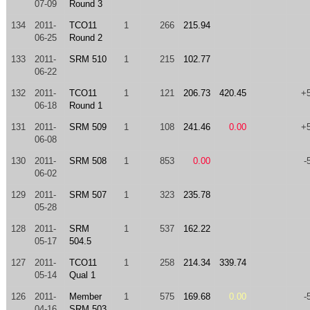
07-09
Round 3
134
2011-
TCO11
1
266
215.94
06-25
Round 2
133
2011-
SRM 510
1
215
102.77
06-22
132
2011-
TCO11
1
121
206.73
420.45
+
06-18
Round 1
131
2011-
SRM 509
1
108
241.46
0.00
+
06-08
130
2011-
SRM 508
1
853
0.00
-
06-02
129
2011-
SRM 507
1
323
235.78
05-28
128
2011-
SRM
1
537
162.22
05-17
504.5
127
2011-
TCO11
1
258
214.34
339.74
05-14
Qual 1
126
2011-
Member
1
575
169.68
0.00
-
04-16
SRM 503