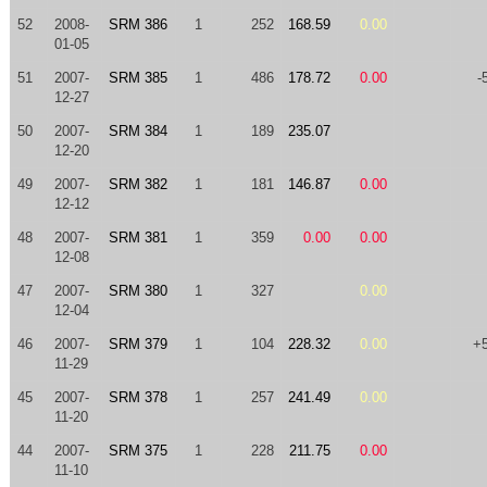
52
2008-
SRM 386
1
252
168.59
0.00
01-05
51
2007-
SRM 385
1
486
178.72
0.00
-
12-27
50
2007-
SRM 384
1
189
235.07
12-20
49
2007-
SRM 382
1
181
146.87
0.00
12-12
48
2007-
SRM 381
1
359
0.00
0.00
12-08
47
2007-
SRM 380
1
327
0.00
12-04
46
2007-
SRM 379
1
104
228.32
0.00
+
11-29
45
2007-
SRM 378
1
257
241.49
0.00
11-20
44
2007-
SRM 375
1
228
211.75
0.00
11-10