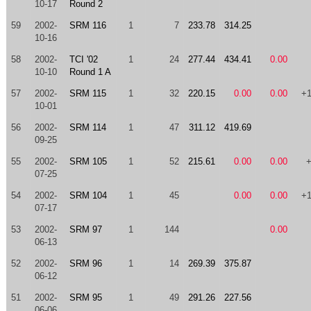
10-17
Round 2
59
2002-
SRM 116
1
7
233.78
314.25
10-16
58
2002-
TCI '02
1
24
277.44
434.41
0.00
10-10
Round 1 A
57
2002-
SRM 115
1
32
220.15
0.00
0.00
+
10-01
56
2002-
SRM 114
1
47
311.12
419.69
09-25
55
2002-
SRM 105
1
52
215.61
0.00
0.00
07-25
54
2002-
SRM 104
1
45
0.00
0.00
+
07-17
53
2002-
SRM 97
1
144
0.00
06-13
52
2002-
SRM 96
1
14
269.39
375.87
06-12
51
2002-
SRM 95
1
49
291.26
227.56
06-06