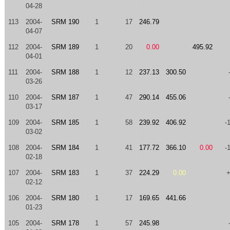
04-28
113
2004-
SRM 190
1
17
246.79
04-07
112
2004-
SRM 189
1
20
0.00
495.92
04-01
111
2004-
SRM 188
1
12
237.13
300.50
03-26
110
2004-
SRM 187
1
47
290.14
455.06
03-17
109
2004-
SRM 185
1
58
239.92
406.92
-
03-02
108
2004-
SRM 184
1
41
177.72
366.10
0.00
-
02-18
107
2004-
SRM 183
1
37
224.29
0.00
02-12
106
2004-
SRM 180
1
17
169.65
441.66
01-23
105
2004-
SRM 178
1
57
245.98