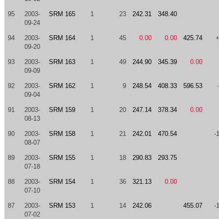
95
2003-
SRM 165
1
23
242.31
348.40
09-24
94
2003-
SRM 164
1
45
0.00
0.00
425.74
09-20
93
2003-
SRM 163
1
49
244.90
345.39
0.00
09-09
92
2003-
SRM 162
1
9
248.54
408.33
596.53
09-04
91
2003-
SRM 159
1
20
247.14
378.34
0.00
08-13
90
2003-
SRM 158
1
21
242.01
470.54
-
08-07
89
2003-
SRM 155
1
18
290.83
293.75
07-18
88
2003-
SRM 154
1
36
321.13
0.00
07-10
87
2003-
SRM 153
1
14
242.06
455.07
-
07-02