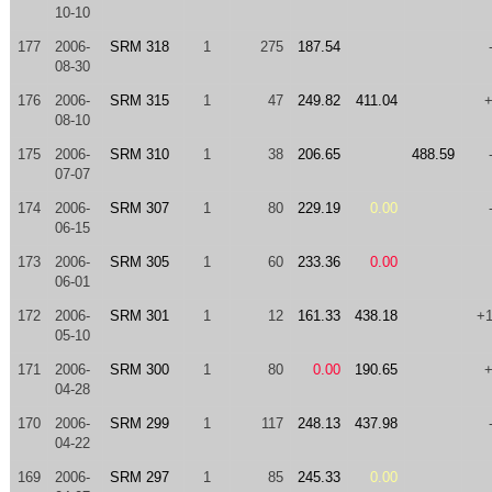
10-10
177
2006-
SRM 318
1
275
187.54
08-30
176
2006-
SRM 315
1
47
249.82
411.04
08-10
175
2006-
SRM 310
1
38
206.65
488.59
07-07
174
2006-
SRM 307
1
80
229.19
0.00
06-15
173
2006-
SRM 305
1
60
233.36
0.00
06-01
172
2006-
SRM 301
1
12
161.33
438.18
+
05-10
171
2006-
SRM 300
1
80
0.00
190.65
04-28
170
2006-
SRM 299
1
117
248.13
437.98
04-22
169
2006-
SRM 297
1
85
245.33
0.00