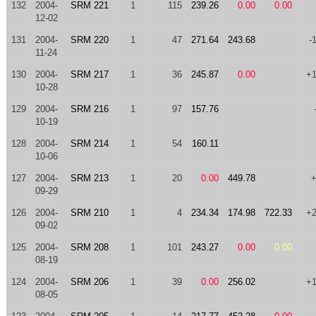
132
2004-
SRM 221
1
115
239.26
0.00
0.00
12-02
131
2004-
SRM 220
1
47
271.64
243.68
-
11-24
130
2004-
SRM 217
1
36
245.87
0.00
+
10-28
129
2004-
SRM 216
1
97
157.76
10-19
128
2004-
SRM 214
1
54
160.11
10-06
127
2004-
SRM 213
1
20
0.00
449.78
09-29
126
2004-
SRM 210
1
4
234.34
174.98
722.33
+
09-02
125
2004-
SRM 208
1
101
243.27
0.00
0.00
08-19
124
2004-
SRM 206
1
39
0.00
256.02
+
08-05