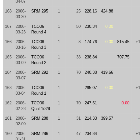
04-07
168
2006-
SRM 295
1
25
228.16
424.88
03-30
167
2006-
TCO06
1
50
230.34
0.00
03-23
Round 4
166
2006-
TCO06
1
8
174.76
0.00
815.45
+
03-16
Round 3
165
2006-
TCO06
1
38
238.84
707.75
03-09
Round 2
164
2006-
SRM 292
1
70
240.38
419.66
03-07
163
2006-
TCO06
1
295.07
0.00
+
03-04
Round 1
162
2006-
TCO06
1
70
247.51
0.00
02-28
Qual 1/3/8
161
2006-
SRM 288
1
31
214.33
399.57
02-09
160
2006-
SRM 286
1
47
234.84
+
01-31