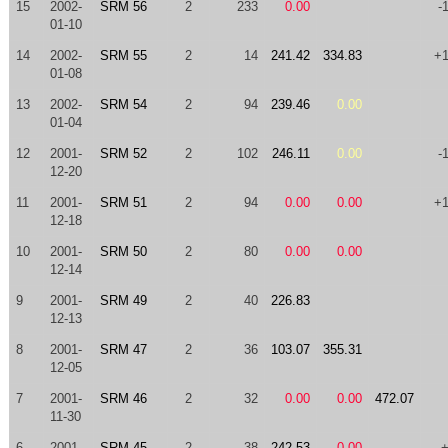
15
2002-
SRM 56
2
233
0.00
-
01-10
14
2002-
SRM 55
2
14
241.42
334.83
+
01-08
13
2002-
SRM 54
2
94
239.46
0.00
01-04
12
2001-
SRM 52
2
102
246.11
0.00
-
12-20
11
2001-
SRM 51
2
94
0.00
0.00
+
12-18
10
2001-
SRM 50
2
80
0.00
0.00
12-14
9
2001-
SRM 49
2
40
226.83
12-13
8
2001-
SRM 47
2
36
103.07
355.31
12-05
7
2001-
SRM 46
2
32
0.00
0.00
472.07
11-30
6
2001-
SRM 45
2
38
242.53
0.00