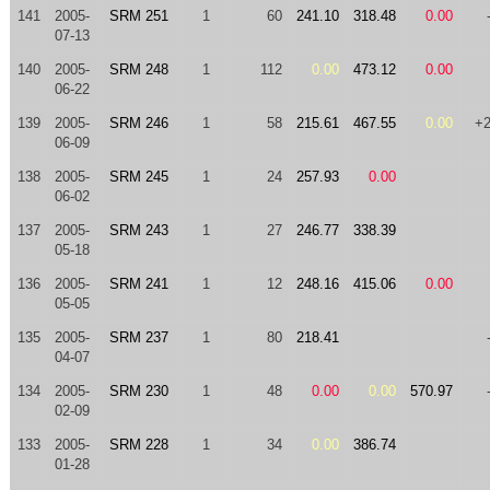
141
2005-
SRM 251
1
60
241.10
318.48
0.00
07-13
140
2005-
SRM 248
1
112
0.00
473.12
0.00
06-22
139
2005-
SRM 246
1
58
215.61
467.55
0.00
+
06-09
138
2005-
SRM 245
1
24
257.93
0.00
06-02
137
2005-
SRM 243
1
27
246.77
338.39
05-18
136
2005-
SRM 241
1
12
248.16
415.06
0.00
05-05
135
2005-
SRM 237
1
80
218.41
04-07
134
2005-
SRM 230
1
48
0.00
0.00
570.97
02-09
133
2005-
SRM 228
1
34
0.00
386.74
01-28