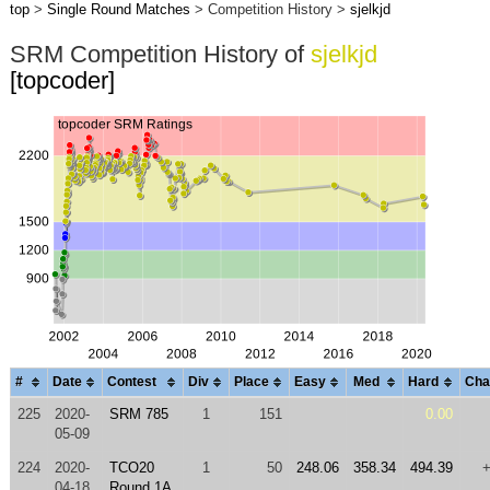
top
>
Single Round Matches
> Competition History >
sjelkjd
SRM Competition History of
sjelkjd
[topcoder]
#
Date
Contest
Div
Place
Easy
Med
Hard
Cha
225
2020-
SRM 785
1
151
0.00
05-09
224
2020-
TCO20
1
50
248.06
358.34
494.39
04-18
Round 1A