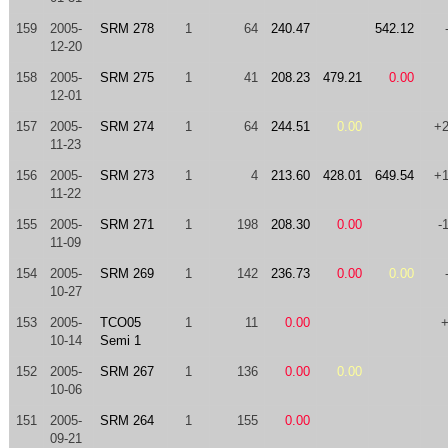
159
2005-
SRM 278
1
64
240.47
542.12
12-20
158
2005-
SRM 275
1
41
208.23
479.21
0.00
12-01
157
2005-
SRM 274
1
64
244.51
0.00
+
11-23
156
2005-
SRM 273
1
4
213.60
428.01
649.54
+
11-22
155
2005-
SRM 271
1
198
208.30
0.00
-
11-09
154
2005-
SRM 269
1
142
236.73
0.00
0.00
10-27
153
2005-
TCO05
1
11
0.00
10-14
Semi 1
152
2005-
SRM 267
1
136
0.00
0.00
10-06
151
2005-
SRM 264
1
155
0.00
09-21