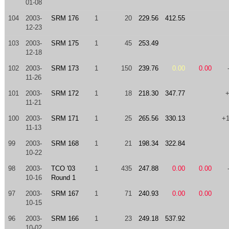
01-08
104
2003-
SRM 176
1
20
229.56
412.55
12-23
103
2003-
SRM 175
1
45
253.49
12-18
102
2003-
SRM 173
1
150
239.76
0.00
0.00
11-26
101
2003-
SRM 172
1
18
218.30
347.77
11-21
100
2003-
SRM 171
1
25
265.56
330.13
+
11-13
99
2003-
SRM 168
1
21
198.34
322.84
10-22
98
2003-
TCO '03
1
435
247.88
0.00
0.00
10-16
Round 1
97
2003-
SRM 167
1
71
240.93
0.00
0.00
10-15
96
2003-
SRM 166
1
23
249.18
537.92
10-02