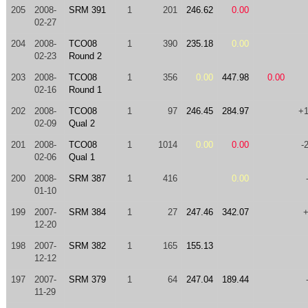
205
2008-
SRM 391
1
201
246.62
0.00
02-27
204
2008-
TCO08
1
390
235.18
0.00
02-23
Round 2
203
2008-
TCO08
1
356
0.00
447.98
0.00
02-16
Round 1
202
2008-
TCO08
1
97
246.45
284.97
+
02-09
Qual 2
201
2008-
TCO08
1
1014
0.00
0.00
-
02-06
Qual 1
200
2008-
SRM 387
1
416
0.00
01-10
199
2007-
SRM 384
1
27
247.46
342.07
12-20
198
2007-
SRM 382
1
165
155.13
12-12
197
2007-
SRM 379
1
64
247.04
189.44
11-29