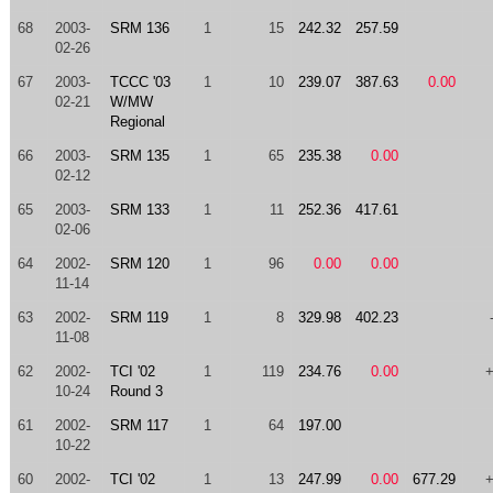
68
2003-
SRM 136
1
15
242.32
257.59
02-26
67
2003-
TCCC '03
1
10
239.07
387.63
0.00
02-21
W/MW
Regional
66
2003-
SRM 135
1
65
235.38
0.00
02-12
65
2003-
SRM 133
1
11
252.36
417.61
02-06
64
2002-
SRM 120
1
96
0.00
0.00
11-14
63
2002-
SRM 119
1
8
329.98
402.23
11-08
62
2002-
TCI '02
1
119
234.76
0.00
10-24
Round 3
61
2002-
SRM 117
1
64
197.00
10-22
60
2002-
TCI '02
1
13
247.99
0.00
677.29