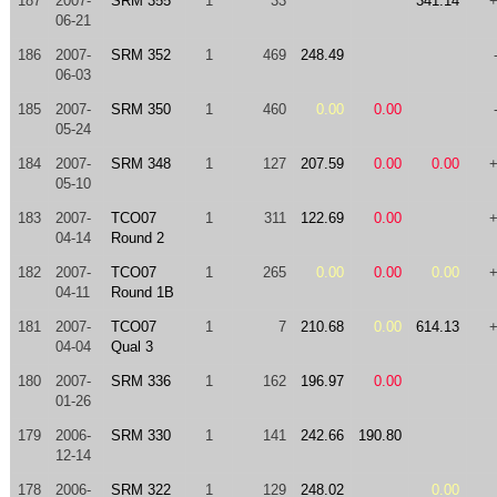
187
2007-
SRM 355
1
33
341.14
06-21
186
2007-
SRM 352
1
469
248.49
06-03
185
2007-
SRM 350
1
460
0.00
0.00
05-24
184
2007-
SRM 348
1
127
207.59
0.00
0.00
05-10
183
2007-
TCO07
1
311
122.69
0.00
04-14
Round 2
182
2007-
TCO07
1
265
0.00
0.00
0.00
04-11
Round 1B
181
2007-
TCO07
1
7
210.68
0.00
614.13
04-04
Qual 3
180
2007-
SRM 336
1
162
196.97
0.00
01-26
179
2006-
SRM 330
1
141
242.66
190.80
12-14
178
2006-
SRM 322
1
129
248.02
0.00