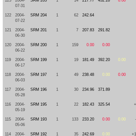
123
2004-
SRM 205
1
14
217.77
452.28
0.00
07-31
122
2004-
SRM 204
1
62
242.64
07-22
121
2004-
SRM 201
1
7
207.83
291.82
06-30
120
2004-
SRM 200
1
159
0.00
0.00
06-22
119
2004-
SRM 199
1
19
181.49
392.20
0.00
06-17
118
2004-
SRM 197
1
49
238.48
0.00
0.00
06-03
117
2004-
SRM 196
1
30
234.96
371.89
05-28
116
2004-
SRM 195
1
22
182.43
325.54
05-19
115
2004-
SRM 193
1
133
233.20
0.00
0.00
05-06
114
2004-
SRM 192
1
35
242.69
0.00
+