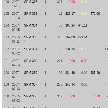
196
2007-
SRM 376
1
317
0.00
0.00
11-15
195
2007-
SRM 373
1
11
227.17
0.00
472.00
10-24
194
2007-
SRM 364
1
53
260.24
440.11
09-05
193
2007-
SRM 363
1
113
162.00
223.64
08-11
*
192
2007-
SRM 361
1
60
234.15
0.00
+
08-02
191
2007-
SRM 360
1
271
0.00
0.00
07-24
190
2007-
SRM 359
1
92
234.36
0.00
483.40
07-21
189
2007-
SRM 357
1
288
243.94
0.00
07-13
188
2007-
SRM 356
1
347
0.00
0.00
07-03