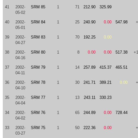
41
2002-
SRM 85
1
71
212.90
325.99
05-02
40
2002-
SRM 84
1
25
240.90
0.00
547.98
05-01
39
2002-
SRM 83
1
70
192.25
0.00
04-27
38
2002-
SRM 80
1
8
0.00
0.00
517.38
+
04-16
37
2002-
SRM 79
1
14
257.89
415.37
465.51
04-11
36
2002-
SRM 78
1
30
241.71
389.21
0.00
04-10
35
2002-
SRM 77
1
13
243.11
330.23
04-04
34
2002-
SRM 76
1
65
244.89
0.00
728.44
04-02
33
2002-
SRM 75
1
50
222.36
0.00
03-27