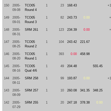
150
2005-
TCO05
1
23
168.43
+
09-08
Round 4
149
2005-
TCO05
1
82
243.73
0.00
09-01
Round 3
148
2005-
SRM 261
1
123
234.39
0.00
08-31
147
2005-
TCO05
1
104
243.42
221.67
08-25
Round 2
146
2005-
TCO05
1
393
0.00
458.98
08-20
Round 1
145
2005-
TCO05
1
49
204.48
555.45
08-16
Qual 4/6
144
2005-
SRM 258
1
99
193.87
0.00
+
08-11
143
2005-
SRM 257
1
10
260.08
341.35
348.25
08-09
142
2005-
SRM 255
1
20
247.18
378.38
0.00
07-29