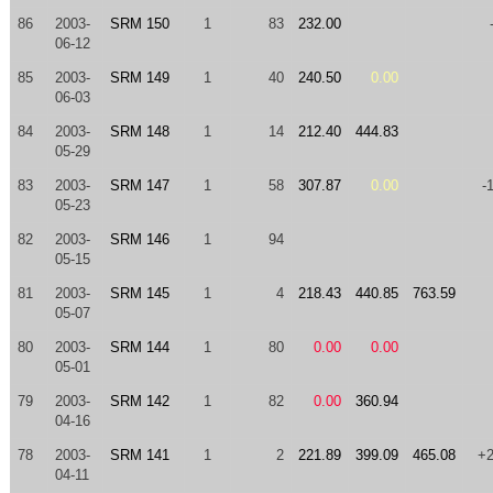
86
2003-
SRM 150
1
83
232.00
06-12
85
2003-
SRM 149
1
40
240.50
0.00
06-03
84
2003-
SRM 148
1
14
212.40
444.83
05-29
83
2003-
SRM 147
1
58
307.87
0.00
-
05-23
82
2003-
SRM 146
1
94
05-15
81
2003-
SRM 145
1
4
218.43
440.85
763.59
05-07
80
2003-
SRM 144
1
80
0.00
0.00
05-01
79
2003-
SRM 142
1
82
0.00
360.94
04-16
78
2003-
SRM 141
1
2
221.89
399.09
465.08
+
04-11