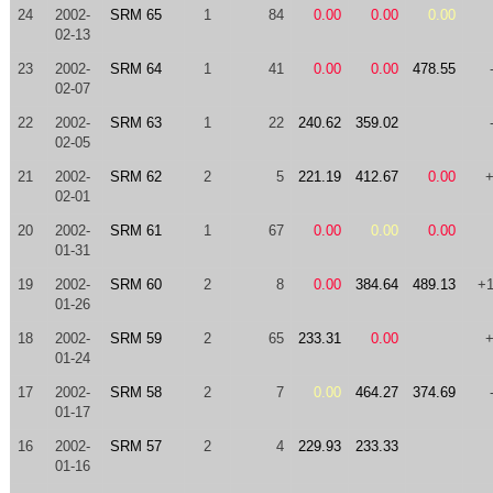
24
2002-
SRM 65
1
84
0.00
0.00
0.00
02-13
23
2002-
SRM 64
1
41
0.00
0.00
478.55
02-07
22
2002-
SRM 63
1
22
240.62
359.02
02-05
21
2002-
SRM 62
2
5
221.19
412.67
0.00
02-01
20
2002-
SRM 61
1
67
0.00
0.00
0.00
01-31
19
2002-
SRM 60
2
8
0.00
384.64
489.13
+
01-26
18
2002-
SRM 59
2
65
233.31
0.00
01-24
17
2002-
SRM 58
2
7
0.00
464.27
374.69
01-17
16
2002-
SRM 57
2
4
229.93
233.33
01-16