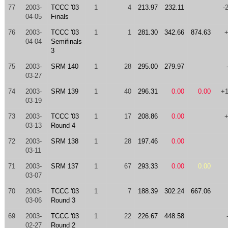
77
2003-
TCCC '03
1
4
213.97
232.11
-
04-05
Finals
76
2003-
TCCC '03
1
1
281.30
342.66
874.63
04-04
Semifinals
3
75
2003-
SRM 140
1
28
295.00
279.97
03-27
74
2003-
SRM 139
1
40
296.31
0.00
0.00
+
03-19
73
2003-
TCCC '03
1
17
208.86
0.00
03-13
Round 4
72
2003-
SRM 138
1
28
197.46
0.00
03-11
71
2003-
SRM 137
1
67
293.33
0.00
0.00
03-07
70
2003-
TCCC '03
1
7
188.39
302.24
667.06
03-06
Round 3
69
2003-
TCCC '03
1
22
226.67
448.58
02-27
Round 2