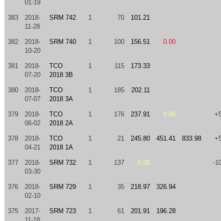
01-19
383
2018-
SRM 742
1
70
101.21
11-28
382
2018-
SRM 740
1
100
156.51
0.00
10-20
381
2018-
TCO
1
115
173.33
07-20
2018 3B
380
2018-
TCO
1
185
202.11
07-07
2018 3A
379
2018-
TCO
1
176
237.91
0.00
+
06-02
2018 2A
378
2018-
TCO
1
21
245.80
451.41
833.98
+
04-21
2018 1A
377
2018-
SRM 732
1
137
0.00
-1
03-30
376
2018-
SRM 729
1
35
218.97
326.94
02-10
375
2017-
SRM 723
1
61
201.91
196.28
11-18