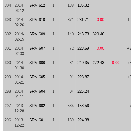
304
2014-
SRM 612
1
188
186.32
03-12
303
2014-
SRM 610
1
371
231.71
0.00
-1
02-26
302
2014-
SRM 609
1
140
243.73
320.46
02-15
301
2014-
SRM 607
1
72
223.59
0.00
+
02-03
300
2014-
SRM 606
1
31
240.35
272.43
0.00
+
01-30
299
2014-
SRM 605
1
91
228.87
+
01-21
298
2014-
SRM 604
1
94
226.24
01-11
297
2013-
SRM 602
1
565
158.56
-
12-28
296
2013-
SRM 601
1
139
224.38
12-22