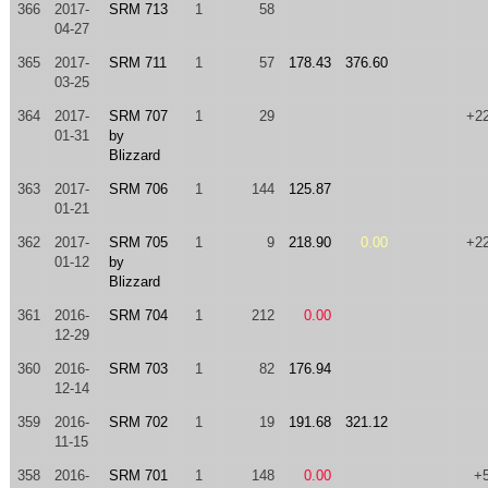
366
2017-
SRM 713
1
58
04-27
365
2017-
SRM 711
1
57
178.43
376.60
03-25
364
2017-
SRM 707
1
29
+2
01-31
by
Blizzard
363
2017-
SRM 706
1
144
125.87
01-21
362
2017-
SRM 705
1
9
218.90
0.00
+2
01-12
by
Blizzard
361
2016-
SRM 704
1
212
0.00
12-29
360
2016-
SRM 703
1
82
176.94
12-14
359
2016-
SRM 702
1
19
191.68
321.12
11-15
358
2016-
SRM 701
1
148
0.00
+