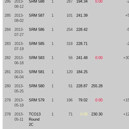
286
2013-
SRM 588
1
287
194.34
0.00
-
08-12
285
2013-
SRM 587
1
101
241.39
+
08-02
284
2013-
SRM 586
1
254
228.42
-
07-27
283
2013-
SRM 585
1
318
228.71
-
07-19
282
2013-
SRM 583
1
56
241.48
0.00
+3
06-18
281
2013-
SRM 581
1
120
184.25
06-04
280
2013-
SRM 580
1
51
228.87
255.28
05-25
279
2013-
SRM 579
1
196
79.02
0.00
+1
05-18
278
2013-
TCO13
1
71
0.00
230.30
+1
05-11
Round
2C