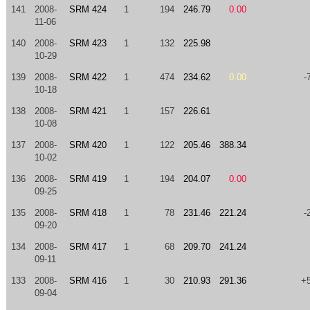
141
2008-
SRM 424
1
194
246.79
0.00
11-06
140
2008-
SRM 423
1
132
225.98
10-29
139
2008-
SRM 422
1
474
234.62
0.00
-
10-18
138
2008-
SRM 421
1
157
226.61
10-08
137
2008-
SRM 420
1
122
205.46
388.34
10-02
136
2008-
SRM 419
1
194
204.07
0.00
09-25
135
2008-
SRM 418
1
78
231.46
221.24
-
09-20
134
2008-
SRM 417
1
68
209.70
241.24
09-11
133
2008-
SRM 416
1
30
210.93
291.36
+
09-04