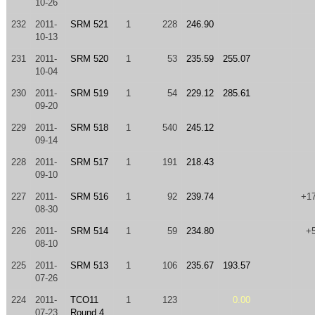
10-26
232
2011-
SRM 521
1
228
246.90
10-13
231
2011-
SRM 520
1
53
235.59
255.07
10-04
230
2011-
SRM 519
1
54
229.12
285.61
09-20
229
2011-
SRM 518
1
540
245.12
09-14
228
2011-
SRM 517
1
191
218.43
09-10
227
2011-
SRM 516
1
92
239.74
+1
08-30
226
2011-
SRM 514
1
59
234.80
+
08-10
225
2011-
SRM 513
1
106
235.67
193.57
07-26
224
2011-
TCO11
1
123
0.00
07-23
Round 4