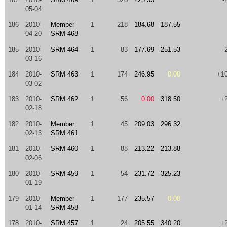
05-04
186
2010-
Member
1
218
184.68
187.55
04-20
SRM 468
185
2010-
SRM 464
1
83
177.69
251.53
-
03-16
184
2010-
SRM 463
1
174
246.95
0.00
+1
03-02
183
2010-
SRM 462
1
56
0.00
318.50
+
02-18
182
2010-
Member
1
45
209.03
296.32
02-13
SRM 461
181
2010-
SRM 460
1
88
213.22
213.88
02-06
180
2010-
SRM 459
1
54
231.72
325.23
01-19
179
2010-
Member
1
177
235.57
0.00
01-14
SRM 458
178
2010-
SRM 457
1
24
205.55
340.20
+