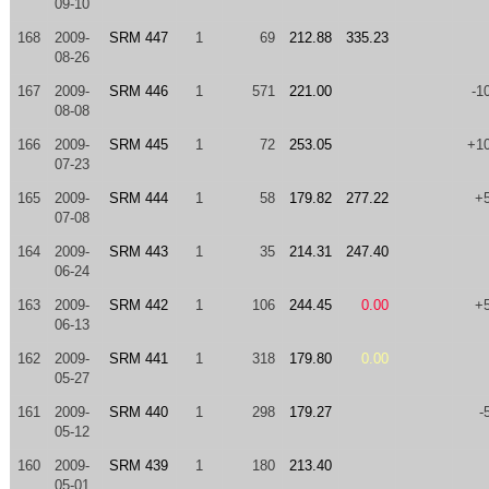
09-10
168
2009-
SRM 447
1
69
212.88
335.23
08-26
167
2009-
SRM 446
1
571
221.00
-1
08-08
166
2009-
SRM 445
1
72
253.05
+1
07-23
165
2009-
SRM 444
1
58
179.82
277.22
+
07-08
164
2009-
SRM 443
1
35
214.31
247.40
06-24
163
2009-
SRM 442
1
106
244.45
0.00
+
06-13
162
2009-
SRM 441
1
318
179.80
0.00
05-27
161
2009-
SRM 440
1
298
179.27
-
05-12
160
2009-
SRM 439
1
180
213.40
05-01