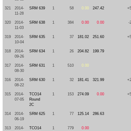
321
2014-
SRM 639
1
58
0.00
247.42
+
11-28
320
2014-
SRM 638
1
384
0.00
0.00
-
11-03
319
2014-
SRM 635
1
37
181.02
251.60
+
10-04
318
2014-
SRM 634
1
26
204.82
199.79
09-26
317
2014-
SRM 631
1
510
0.00
08-30
316
2014-
SRM 630
1
32
181.41
321.99
+
08-22
315
2014-
TCO14
1
153
274.09
0.00
+
07-05
Round
2C
314
2014-
SRM 625
1
77
125.14
286.63
06-19
313
2014-
TCO14
1
779
0.00