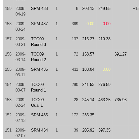
159
2009-
SRM 438
1
8
208.13
249.85
+1
04-19
158
2009-
SRM 437
1
369
0.00
0.00
03-24
157
2009-
TCO09
1
137
216.27
219.38
03-21
Round 3
156
2009-
TCO09
1
72
158.57
391.27
03-14
Round 2
155
2009-
SRM 436
1
411
188.04
0.00
03-11
154
2009-
TCO09
1
290
241.53
276.59
03-07
Round 1
153
2009-
TCO09
1
28
245.14
463.25
735.96
02-24
Qual 1
152
2009-
SRM 435
1
172
236.35
02-13
151
2009-
SRM 434
1
39
205.92
397.35
02-07