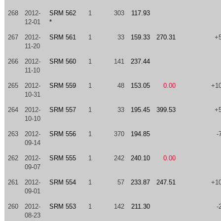
268
2012-
SRM 562
1
303
117.93
12-01
*
267
2012-
SRM 561
1
33
159.33
270.31
+
11-20
266
2012-
SRM 560
1
141
237.44
11-10
265
2012-
SRM 559
1
48
153.05
0.00
+1
10-31
264
2012-
SRM 557
1
33
195.45
399.53
+
10-10
263
2012-
SRM 556
1
370
194.85
-
09-14
262
2012-
SRM 555
1
242
240.10
0.00
09-07
261
2012-
SRM 554
1
57
233.87
247.51
+1
09-01
260
2012-
SRM 553
1
142
211.30
-
08-23