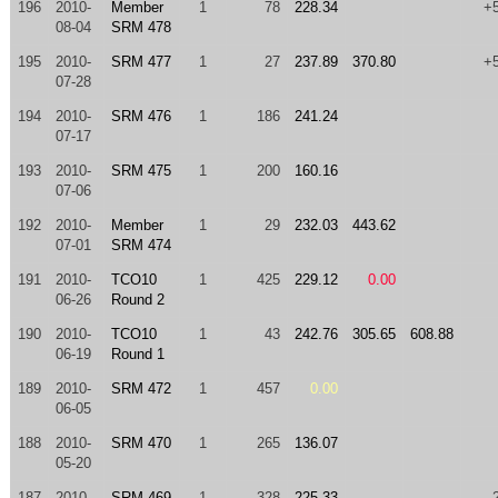
196
2010-
Member
1
78
228.34
+
08-04
SRM 478
195
2010-
SRM 477
1
27
237.89
370.80
+
07-28
194
2010-
SRM 476
1
186
241.24
07-17
193
2010-
SRM 475
1
200
160.16
07-06
192
2010-
Member
1
29
232.03
443.62
07-01
SRM 474
191
2010-
TCO10
1
425
229.12
0.00
06-26
Round 2
190
2010-
TCO10
1
43
242.76
305.65
608.88
06-19
Round 1
189
2010-
SRM 472
1
457
0.00
06-05
188
2010-
SRM 470
1
265
136.07
05-20
187
2010-
SRM 469
1
328
225.33
-