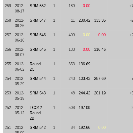
259
2012-
SRM 552
1
189
0.00
+
08-17
258
2012-
SRM 547
1
11
230.42
333.35
-
06-26
257
2012-
SRM 546
1
409
0.00
0.00
+
06-16
256
2012-
SRM 545
1
133
0.00
316.46
06-07
255
2012-
Round
1
353
136.69
06-02
2C
254
2012-
SRM 544
1
243
103.43
287.69
-
05-29
253
2012-
SRM 543
1
48
244.42
201.19
+
05-19
252
2012-
TCO12
1
508
197.09
-
05-12
Round
2B
251
2012-
SRM 542
1
84
192.66
0.00
05-09