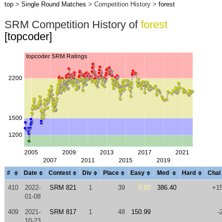
top
>
Single Round Matches
> Competition History >
forest
SRM Competition History of
forest
[topcoder]
#
Date
Contest
Div
Place
Easy
Med
Hard
Chal
410
2022-
SRM 821
1
39
0.00
386.40
+1
01-08
409
2021-
SRM 817
1
48
150.99
-
10-23