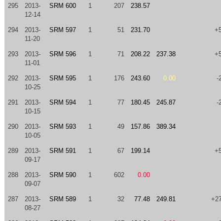
295
2013-
SRM 600
1
207
238.57
12-14
294
2013-
SRM 597
1
51
231.70
+
11-20
293
2013-
SRM 596
1
71
208.22
237.38
+
11-01
292
2013-
SRM 595
1
176
243.60
0.00
-
10-25
291
2013-
SRM 594
1
77
180.45
245.87
-
10-15
290
2013-
SRM 593
1
49
157.86
389.34
10-05
289
2013-
SRM 591
1
67
199.14
+
09-17
288
2013-
SRM 590
1
602
0.00
09-07
287
2013-
SRM 589
1
32
77.48
249.81
+2
08-27