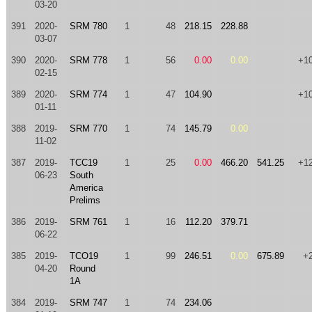
03-20
391
2020-
SRM 780
1
48
218.15
228.88
03-07
390
2020-
SRM 778
1
56
0.00
0.00
+1
02-15
389
2020-
SRM 774
1
47
104.90
+1
01-11
388
2019-
SRM 770
1
74
145.79
0.00
11-02
387
2019-
TCC19
1
25
0.00
466.20
541.25
+1
06-23
South
America
Prelims
386
2019-
SRM 761
1
16
112.20
379.71
06-22
385
2019-
TCO19
1
99
246.51
0.00
675.89
+
04-20
Round
1A
384
2019-
SRM 747
1
74
234.06