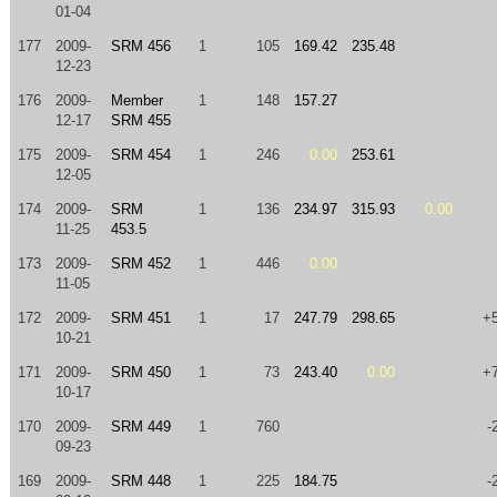
01-04
177
2009-
SRM 456
1
105
169.42
235.48
12-23
176
2009-
Member
1
148
157.27
12-17
SRM 455
175
2009-
SRM 454
1
246
0.00
253.61
12-05
174
2009-
SRM
1
136
234.97
315.93
0.00
11-25
453.5
173
2009-
SRM 452
1
446
0.00
11-05
172
2009-
SRM 451
1
17
247.79
298.65
+
10-21
171
2009-
SRM 450
1
73
243.40
0.00
+
10-17
170
2009-
SRM 449
1
760
-
09-23
169
2009-
SRM 448
1
225
184.75
-