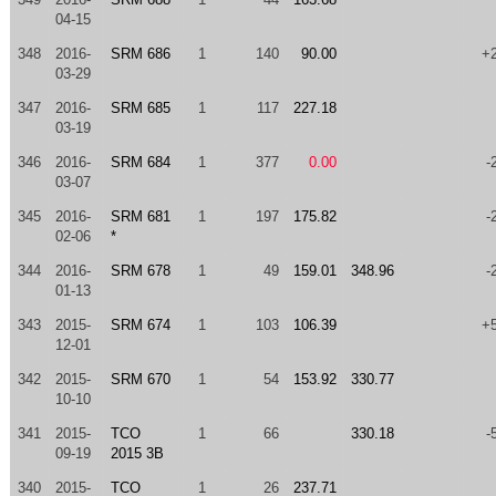
04-15
348
2016-
SRM 686
1
140
90.00
+
03-29
347
2016-
SRM 685
1
117
227.18
03-19
346
2016-
SRM 684
1
377
0.00
-
03-07
345
2016-
SRM 681
1
197
175.82
-
02-06
*
344
2016-
SRM 678
1
49
159.01
348.96
-
01-13
343
2015-
SRM 674
1
103
106.39
+
12-01
342
2015-
SRM 670
1
54
153.92
330.77
10-10
341
2015-
TCO
1
66
330.18
-
09-19
2015 3B
340
2015-
TCO
1
26
237.71