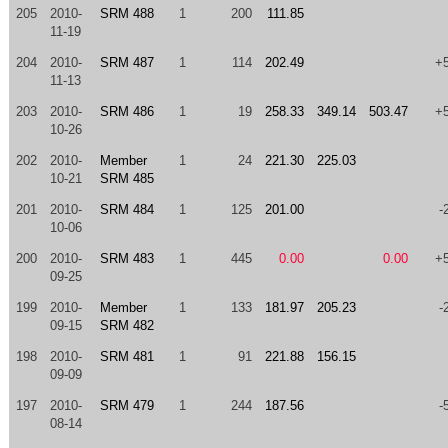
205
2010-
SRM 488
1
200
111.85
11-19
204
2010-
SRM 487
1
114
202.49
+
11-13
203
2010-
SRM 486
1
19
258.33
349.14
503.47
+
10-26
202
2010-
Member
1
24
221.30
225.03
10-21
SRM 485
201
2010-
SRM 484
1
125
201.00
-
10-06
200
2010-
SRM 483
1
445
0.00
0.00
+
09-25
199
2010-
Member
1
133
181.97
205.23
-
09-15
SRM 482
198
2010-
SRM 481
1
91
221.88
156.15
09-09
197
2010-
SRM 479
1
244
187.56
-
08-14