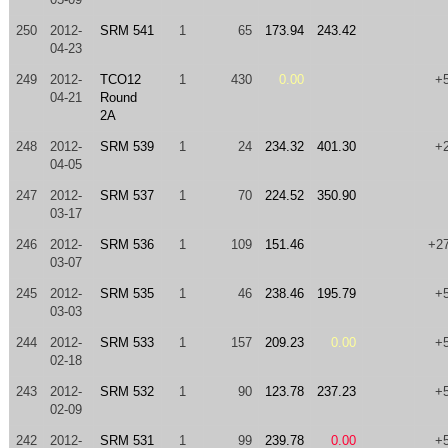
250
2012-
SRM 541
1
65
173.94
243.42
04-23
249
2012-
TCO12
1
430
0.00
+
04-21
Round
2A
248
2012-
SRM 539
1
24
234.32
401.30
+
04-05
247
2012-
SRM 537
1
70
224.52
350.90
03-17
246
2012-
SRM 536
1
109
151.46
+2
03-07
245
2012-
SRM 535
1
46
238.46
195.79
+
03-03
244
2012-
SRM 533
1
157
209.23
0.00
+
02-18
243
2012-
SRM 532
1
90
123.78
237.23
+
02-09
242
2012-
SRM 531
1
99
239.78
0.00
+