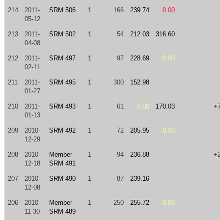
214
2011-
SRM 506
1
166
239.74
0.00
05-12
213
2011-
SRM 502
1
54
212.03
316.60
04-08
212
2011-
SRM 497
1
97
228.69
0.00
02-11
211
2011-
SRM 495
1
300
152.98
01-27
210
2011-
SRM 493
1
61
0.00
170.03
+
01-13
209
2010-
SRM 492
1
72
205.95
0.00
12-29
208
2010-
Member
1
94
236.88
+
12-18
SRM 491
207
2010-
SRM 490
1
87
239.16
12-08
206
2010-
Member
1
250
255.72
0.00
11-30
SRM 489