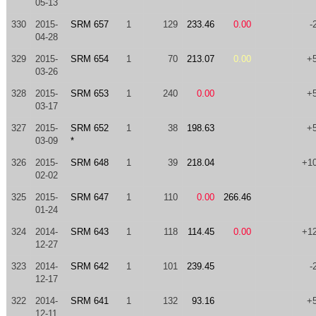
05-13
330
2015-
SRM 657
1
129
233.46
0.00
-
04-28
329
2015-
SRM 654
1
70
213.07
0.00
+
03-26
328
2015-
SRM 653
1
240
0.00
+
03-17
327
2015-
SRM 652
1
38
198.63
+
03-09
*
326
2015-
SRM 648
1
39
218.04
+1
02-02
325
2015-
SRM 647
1
110
0.00
266.46
01-24
324
2014-
SRM 643
1
118
114.45
0.00
+1
12-27
323
2014-
SRM 642
1
101
239.45
-
12-17
322
2014-
SRM 641
1
132
93.16
+
12-11