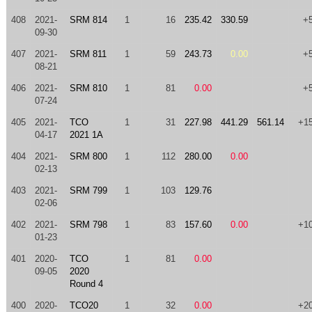
408
2021-
SRM 814
1
16
235.42
330.59
+
09-30
407
2021-
SRM 811
1
59
243.73
0.00
+
08-21
406
2021-
SRM 810
1
81
0.00
+
07-24
405
2021-
TCO
1
31
227.98
441.29
561.14
+1
04-17
2021 1A
404
2021-
SRM 800
1
112
280.00
0.00
02-13
403
2021-
SRM 799
1
103
129.76
02-06
402
2021-
SRM 798
1
83
157.60
0.00
+1
01-23
401
2020-
TCO
1
81
0.00
09-05
2020
Round 4
400
2020-
TCO20
1
32
0.00
+2