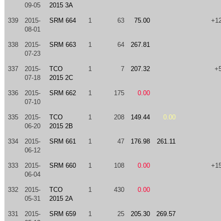
09-05
2015 3A
339
2015-
SRM 664
1
63
75.00
+1
08-01
338
2015-
SRM 663
1
64
267.81
07-23
337
2015-
TCO
1
7
207.32
+
07-18
2015 2C
336
2015-
SRM 662
1
175
0.00
07-10
335
2015-
TCO
1
208
149.44
0.00
06-20
2015 2B
334
2015-
SRM 661
1
47
176.98
261.11
06-12
333
2015-
SRM 660
1
108
0.00
+1
06-04
332
2015-
TCO
1
430
0.00
05-31
2015 2A
331
2015-
SRM 659
1
25
205.30
269.57