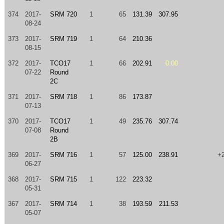
374
2017-
SRM 720
1
65
131.39
307.95
08-24
373
2017-
SRM 719
1
64
210.36
08-15
372
2017-
TCO17
1
66
202.91
0.00
07-22
Round
2C
371
2017-
SRM 718
1
86
173.87
07-13
370
2017-
TCO17
1
49
235.76
307.74
07-08
Round
2B
369
2017-
SRM 716
1
57
125.00
238.91
+
06-27
368
2017-
SRM 715
1
122
223.32
05-31
367
2017-
SRM 714
1
38
193.59
211.53
05-07