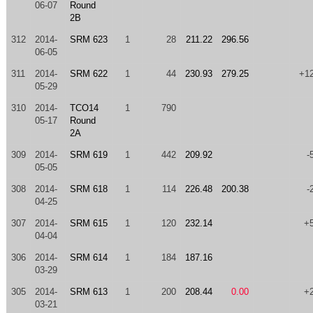
06-07
Round
2B
312
2014-
SRM 623
1
28
211.22
296.56
06-05
311
2014-
SRM 622
1
44
230.93
279.25
+1
05-29
310
2014-
TCO14
1
790
05-17
Round
2A
309
2014-
SRM 619
1
442
209.92
-
05-05
308
2014-
SRM 618
1
114
226.48
200.38
-
04-25
307
2014-
SRM 615
1
120
232.14
+
04-04
306
2014-
SRM 614
1
184
187.16
03-29
305
2014-
SRM 613
1
200
208.44
0.00
+
03-21