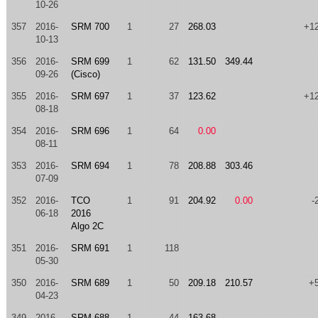
10-26
357
2016-
SRM 700
1
27
268.03
+1
10-13
356
2016-
SRM 699
1
62
131.50
349.44
09-26
(Cisco)
355
2016-
SRM 697
1
37
123.62
+1
08-18
354
2016-
SRM 696
1
64
0.00
08-11
353
2016-
SRM 694
1
78
208.88
303.46
07-09
352
2016-
TCO
1
91
204.92
0.00
-
06-18
2016
Algo 2C
351
2016-
SRM 691
1
118
05-30
350
2016-
SRM 689
1
50
209.18
210.57
+
04-23
349
2016-
SRM 688
1
44
163.68