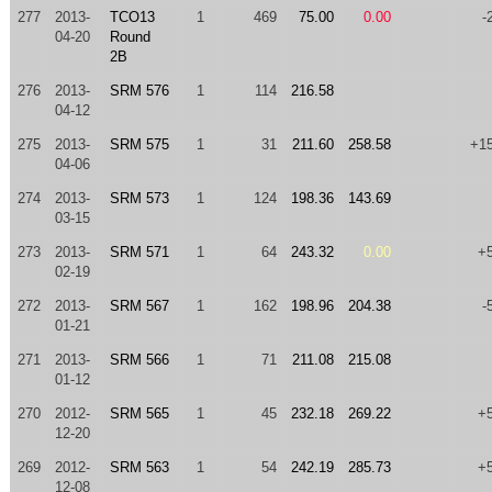
277
2013-
TCO13
1
469
75.00
0.00
-
04-20
Round
2B
276
2013-
SRM 576
1
114
216.58
04-12
275
2013-
SRM 575
1
31
211.60
258.58
+1
04-06
274
2013-
SRM 573
1
124
198.36
143.69
03-15
273
2013-
SRM 571
1
64
243.32
0.00
+
02-19
272
2013-
SRM 567
1
162
198.96
204.38
-
01-21
271
2013-
SRM 566
1
71
211.08
215.08
01-12
270
2012-
SRM 565
1
45
232.18
269.22
+
12-20
269
2012-
SRM 563
1
54
242.19
285.73
+
12-08