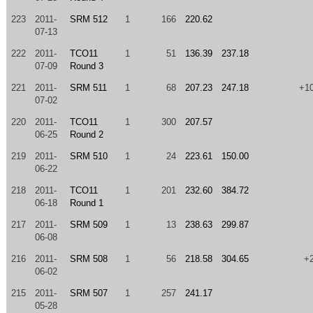
223
2011-
SRM 512
1
166
220.62
07-13
222
2011-
TCO11
1
51
136.39
237.18
07-09
Round 3
221
2011-
SRM 511
1
68
207.23
247.18
+1
07-02
220
2011-
TCO11
1
300
207.57
06-25
Round 2
219
2011-
SRM 510
1
24
223.61
150.00
06-22
218
2011-
TCO11
1
201
232.60
384.72
06-18
Round 1
217
2011-
SRM 509
1
13
238.63
299.87
06-08
216
2011-
SRM 508
1
56
218.58
304.65
+
06-02
215
2011-
SRM 507
1
257
241.17
05-28