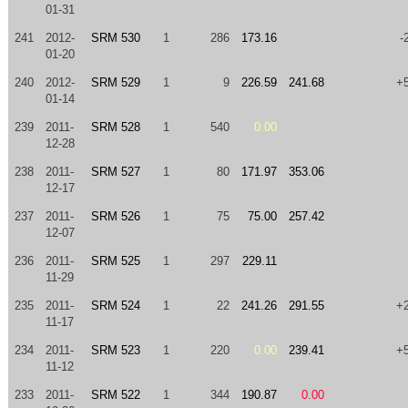
01-31
241
2012-
SRM 530
1
286
173.16
-
01-20
240
2012-
SRM 529
1
9
226.59
241.68
+
01-14
239
2011-
SRM 528
1
540
0.00
12-28
238
2011-
SRM 527
1
80
171.97
353.06
12-17
237
2011-
SRM 526
1
75
75.00
257.42
12-07
236
2011-
SRM 525
1
297
229.11
11-29
235
2011-
SRM 524
1
22
241.26
291.55
+
11-17
234
2011-
SRM 523
1
220
0.00
239.41
+
11-12
233
2011-
SRM 522
1
344
190.87
0.00