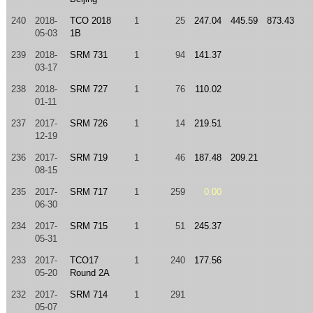
240
2018-
TCO 2018
1
25
247.04
445.59
873.43
05-03
1B
239
2018-
SRM 731
1
94
141.37
03-17
238
2018-
SRM 727
1
76
110.02
01-11
237
2017-
SRM 726
1
14
219.51
12-19
236
2017-
SRM 719
1
46
187.48
209.21
08-15
235
2017-
SRM 717
1
259
0.00
06-30
234
2017-
SRM 715
1
51
245.37
05-31
233
2017-
TCO17
1
240
177.56
05-20
Round 2A
232
2017-
SRM 714
1
291
05-07