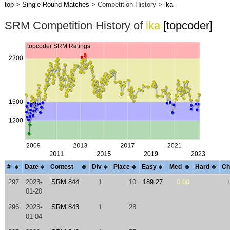
top
>
Single Round Matches
> Competition History >
ika
SRM Competition History of
ika
[topcoder]
#
Date
Contest
Div
Place
Easy
Med
Hard
Ch
297
2023-
SRM 844
1
10
189.27
0.00
01-20
296
2023-
SRM 843
1
28
01-04