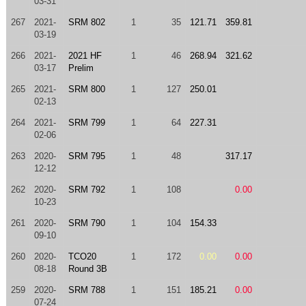
03-31
267
2021-
SRM 802
1
35
121.71
359.81
03-19
266
2021-
2021 HF
1
46
268.94
321.62
03-17
Prelim
265
2021-
SRM 800
1
127
250.01
02-13
264
2021-
SRM 799
1
64
227.31
02-06
263
2020-
SRM 795
1
48
317.17
12-12
262
2020-
SRM 792
1
108
0.00
10-23
261
2020-
SRM 790
1
104
154.33
09-10
260
2020-
TCO20
1
172
0.00
0.00
08-18
Round 3B
259
2020-
SRM 788
1
151
185.21
0.00
07-24