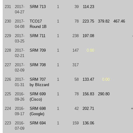
231
2017-
SRM 713
1
39
114.23
04-27
230
2017-
TCO17
1
78
223.75
379.82
467.46
04-08
Round 1B
229
2017-
SRM 711
1
238
197.08
03-25
228
2017-
SRM 709
1
147
0.00
02-21
227
2017-
SRM 708
1
317
02-09
226
2017-
SRM 707
1
58
133.47
0.00
01-31
by Blizzard
225
2016-
SRM 699
1
78
156.83
290.80
09-26
(Cisco)
224
2016-
SRM 698
1
42
202.71
09-17
(Google)
223
2016-
SRM 694
1
159
136.06
07-09