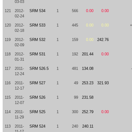
03-03
121
2012-
SRM 534
1
566
0.00
0.00
02-24
120
2012-
SRM 533
1
445
0.00
0.00
02-18
119
2012-
SRM 532
1
159
0.00
242.76
02-09
118
2012-
SRM 531
1
192
201.44
0.00
01-31
117
2011-
SRM 526.5
1
481
134.08
12-24
116
2011-
SRM 527
1
49
253.23
321.93
12-17
115
2011-
SRM 526
1
99
231.58
12-07
114
2011-
SRM 525
1
300
252.79
0.00
11-29
113
2011-
SRM 524
1
240
240.11
11-17