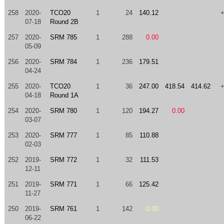
258
2020-
TCO20
1
24
140.12
07-18
Round 2B
257
2020-
SRM 785
1
288
0.00
05-09
256
2020-
SRM 784
1
236
179.51
04-24
255
2020-
TCO20
1
36
247.00
418.54
414.62
04-18
Round 1A
254
2020-
SRM 780
1
120
194.27
0.00
03-07
253
2020-
SRM 777
1
85
110.88
02-03
252
2019-
SRM 772
1
32
111.53
12-11
251
2019-
SRM 771
1
66
125.42
11-27
250
2019-
SRM 761
1
142
0.00
06-22