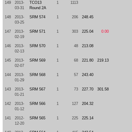
149
2013-
TCO13
1
1113
03-31
Round 2A
148
2013-
SRM 574
1
206
248.45
03-25
147
2013-
SRM 571
1
303
225.04
0.00
02-19
146
2013-
SRM 570
1
48
213.08
02-13
145
2013-
SRM 569
1
68
221.80
219.13
02-07
144
2013-
SRM 568
1
57
243.40
01-29
143
2013-
SRM 567
1
73
227.70
301.58
01-21
142
2013-
SRM 566
1
127
204.32
01-12
141
2012-
SRM 565
1
225
225.14
12-20