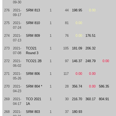
09-30
276
2021-
SRM 813
1
44
198.95
0.00
09-17
275
2021-
SRM 810
1
81
0.00
07-24
274
2021-
SRM 809
1
76
0.00
176.51
07-13
273
2021-
TCO21
1
105
181.09
206.32
07-08
Round 3
272
2021-
TCO21 2B
1
97
146.37
248.79
0.00
06-02
271
2021-
SRM 806
1
117
0.00
0.00
05-26
270
2021-
SRM 804 *
1
28
356.74
0.00
586.35
04-23
269
2021-
TCO 2021
1
30
216.70
360.17
804.91
04-17
1A
268
2021-
SRM 803
1
37
180.93