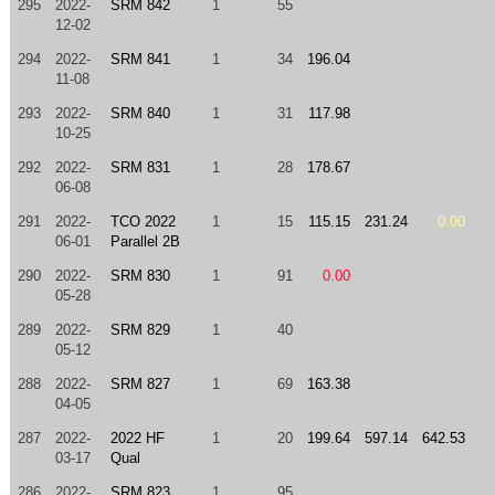
295
2022-
SRM 842
1
55
12-02
294
2022-
SRM 841
1
34
196.04
11-08
293
2022-
SRM 840
1
31
117.98
10-25
292
2022-
SRM 831
1
28
178.67
06-08
291
2022-
TCO 2022
1
15
115.15
231.24
0.00
06-01
Parallel 2B
290
2022-
SRM 830
1
91
0.00
05-28
289
2022-
SRM 829
1
40
05-12
288
2022-
SRM 827
1
69
163.38
04-05
287
2022-
2022 HF
1
20
199.64
597.14
642.53
03-17
Qual
286
2022-
SRM 823
1
95