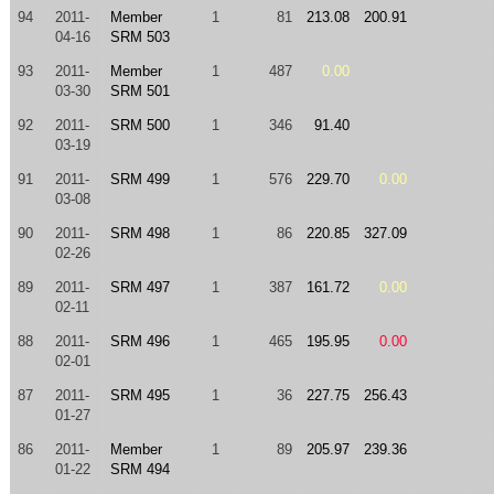
94
2011-
Member
1
81
213.08
200.91
04-16
SRM 503
93
2011-
Member
1
487
0.00
03-30
SRM 501
92
2011-
SRM 500
1
346
91.40
03-19
91
2011-
SRM 499
1
576
229.70
0.00
03-08
90
2011-
SRM 498
1
86
220.85
327.09
02-26
89
2011-
SRM 497
1
387
161.72
0.00
02-11
88
2011-
SRM 496
1
465
195.95
0.00
02-01
87
2011-
SRM 495
1
36
227.75
256.43
01-27
86
2011-
Member
1
89
205.97
239.36
01-22
SRM 494