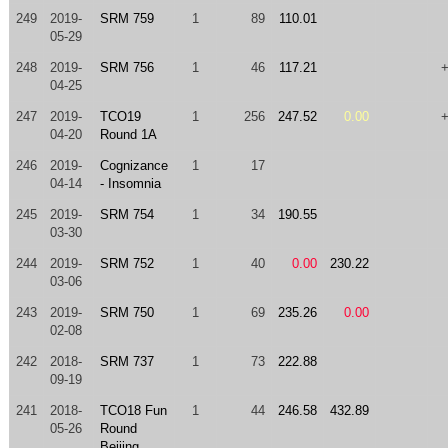
249
2019-
SRM 759
1
89
110.01
05-29
248
2019-
SRM 756
1
46
117.21
04-25
247
2019-
TCO19
1
256
247.52
0.00
04-20
Round 1A
246
2019-
Cognizance
1
17
04-14
- Insomnia
245
2019-
SRM 754
1
34
190.55
03-30
244
2019-
SRM 752
1
40
0.00
230.22
03-06
243
2019-
SRM 750
1
69
235.26
0.00
02-08
242
2018-
SRM 737
1
73
222.88
09-19
241
2018-
TCO18 Fun
1
44
246.58
432.89
05-26
Round
Beijing