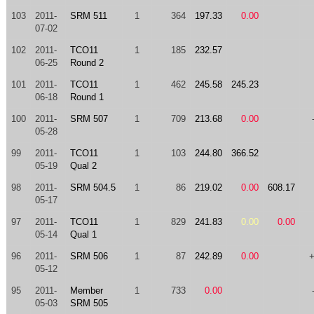
103
2011-
SRM 511
1
364
197.33
0.00
07-02
102
2011-
TCO11
1
185
232.57
06-25
Round 2
101
2011-
TCO11
1
462
245.58
245.23
06-18
Round 1
100
2011-
SRM 507
1
709
213.68
0.00
05-28
99
2011-
TCO11
1
103
244.80
366.52
05-19
Qual 2
98
2011-
SRM 504.5
1
86
219.02
0.00
608.17
05-17
97
2011-
TCO11
1
829
241.83
0.00
0.00
05-14
Qual 1
96
2011-
SRM 506
1
87
242.89
0.00
05-12
95
2011-
Member
1
733
0.00
05-03
SRM 505