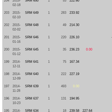
204
2015-
SRM 650
1
53
222.60
02-18
203
2015-
SRM 649
1
283
233.92
02-10
202
2015-
SRM 648
1
49
214.30
02-02
201
2015-
SRM 646
1
220
226.10
01-16
200
2015-
SRM 645
1
35
236.23
0.00
01-12
199
2014-
SRM 641
1
75
167.34
12-11
198
2014-
SRM 640
1
222
227.19
12-09
197
2014-
SRM 639
1
493
0.00
11-28
196
2014-
SRM 637
1
131
194.95
10-23
195
2014-
SRM 634
1
18
239.58
227.64