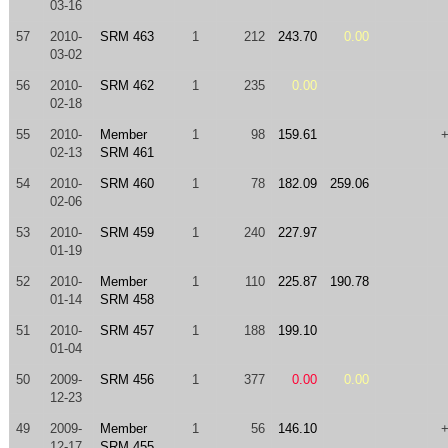
03-16
57
2010-
SRM 463
1
212
243.70
0.00
03-02
56
2010-
SRM 462
1
235
0.00
02-18
55
2010-
Member
1
98
159.61
02-13
SRM 461
54
2010-
SRM 460
1
78
182.09
259.06
02-06
53
2010-
SRM 459
1
240
227.97
01-19
52
2010-
Member
1
110
225.87
190.78
01-14
SRM 458
51
2010-
SRM 457
1
188
199.10
01-04
50
2009-
SRM 456
1
377
0.00
0.00
12-23
49
2009-
Member
1
56
146.10
12-17
SRM 455