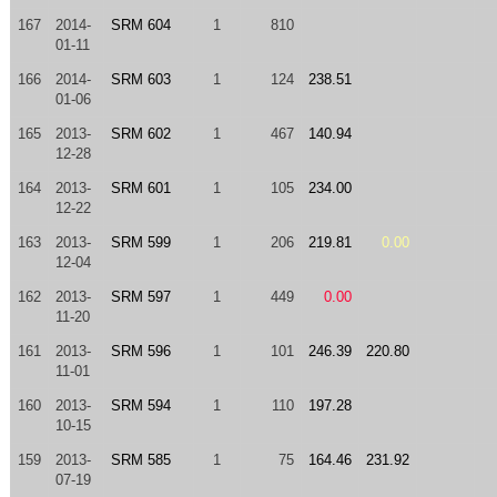
167
2014-
SRM 604
1
810
01-11
166
2014-
SRM 603
1
124
238.51
01-06
165
2013-
SRM 602
1
467
140.94
12-28
164
2013-
SRM 601
1
105
234.00
12-22
163
2013-
SRM 599
1
206
219.81
0.00
12-04
162
2013-
SRM 597
1
449
0.00
11-20
161
2013-
SRM 596
1
101
246.39
220.80
11-01
160
2013-
SRM 594
1
110
197.28
10-15
159
2013-
SRM 585
1
75
164.46
231.92
07-19