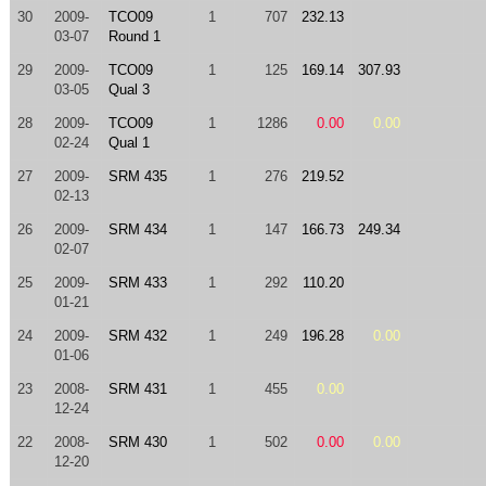
30
2009-
TCO09
1
707
232.13
03-07
Round 1
29
2009-
TCO09
1
125
169.14
307.93
03-05
Qual 3
28
2009-
TCO09
1
1286
0.00
0.00
02-24
Qual 1
27
2009-
SRM 435
1
276
219.52
02-13
26
2009-
SRM 434
1
147
166.73
249.34
02-07
25
2009-
SRM 433
1
292
110.20
01-21
24
2009-
SRM 432
1
249
196.28
0.00
01-06
23
2008-
SRM 431
1
455
0.00
12-24
22
2008-
SRM 430
1
502
0.00
0.00
12-20