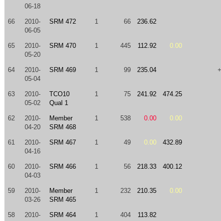
06-18
66
2010-
SRM 472
1
66
236.62
06-05
65
2010-
SRM 470
1
445
112.92
0.00
05-20
64
2010-
SRM 469
1
99
235.04
05-04
63
2010-
TCO10
1
75
241.92
474.25
05-02
Qual 1
62
2010-
Member
1
538
0.00
0.00
04-20
SRM 468
61
2010-
SRM 467
1
49
0.00
432.89
04-16
60
2010-
SRM 466
1
56
218.33
400.12
04-03
59
2010-
Member
1
232
210.35
0.00
03-26
SRM 465
58
2010-
SRM 464
1
404
113.82