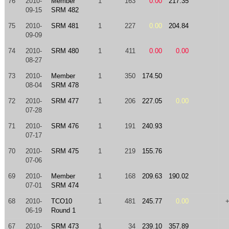
76
2010-
Member
1
163
0.00
217.35
09-15
SRM 482
75
2010-
SRM 481
1
227
0.00
204.84
09-09
74
2010-
SRM 480
1
411
0.00
0.00
08-27
73
2010-
Member
1
350
174.50
08-04
SRM 478
72
2010-
SRM 477
1
206
227.05
0.00
07-28
71
2010-
SRM 476
1
191
240.93
07-17
70
2010-
SRM 475
1
219
155.76
07-06
69
2010-
Member
1
168
209.63
190.02
07-01
SRM 474
68
2010-
TCO10
1
481
245.77
0.00
06-19
Round 1
67
2010-
SRM 473
1
34
239.10
357.89