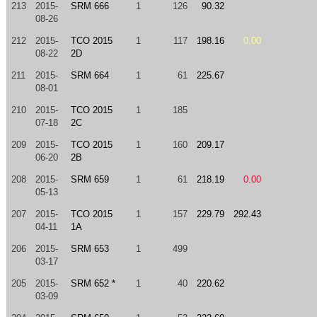
213
2015-
SRM 666
1
126
90.32
08-26
212
2015-
TCO 2015
1
117
198.16
0.00
08-22
2D
211
2015-
SRM 664
1
61
225.67
08-01
210
2015-
TCO 2015
1
185
07-18
2C
209
2015-
TCO 2015
1
160
209.17
06-20
2B
208
2015-
SRM 659
1
61
218.19
0.00
05-13
207
2015-
TCO 2015
1
157
229.79
292.43
04-11
1A
206
2015-
SRM 653
1
499
03-17
205
2015-
SRM 652 *
1
40
220.62
03-09