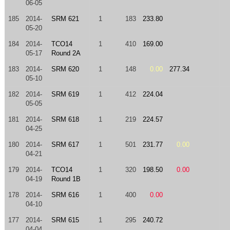
06-05
185
2014-
SRM 621
1
183
233.80
05-20
184
2014-
TCO14
1
410
169.00
05-17
Round 2A
183
2014-
SRM 620
1
148
0.00
277.34
05-10
182
2014-
SRM 619
1
412
224.04
05-05
181
2014-
SRM 618
1
219
224.57
04-25
180
2014-
SRM 617
1
501
231.77
0.00
04-21
179
2014-
TCO14
1
320
198.50
0.00
04-19
Round 1B
178
2014-
SRM 616
1
400
0.00
04-10
177
2014-
SRM 615
1
295
240.72
04-04