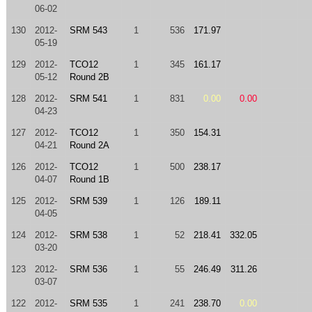
06-02
130
2012-
SRM 543
1
536
171.97
05-19
129
2012-
TCO12
1
345
161.17
05-12
Round 2B
128
2012-
SRM 541
1
831
0.00
0.00
04-23
127
2012-
TCO12
1
350
154.31
04-21
Round 2A
126
2012-
TCO12
1
500
238.17
04-07
Round 1B
125
2012-
SRM 539
1
126
189.11
04-05
124
2012-
SRM 538
1
52
218.41
332.05
03-20
123
2012-
SRM 536
1
55
246.49
311.26
03-07
122
2012-
SRM 535
1
241
238.70
0.00