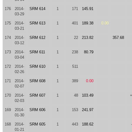
176
2014-
SRM 614
1
171
145.91
03-29
175
2014-
SRM 613
1
401
189.38
0.00
03-21
174
2014-
SRM 612
1
22
213.82
357.68
03-12
173
2014-
SRM 611
1
238
80.79
03-04
172
2014-
SRM 610
1
511
02-26
171
2014-
SRM 608
1
389
0.00
02-07
170
2014-
SRM 607
1
48
103.49
02-03
169
2014-
SRM 606
1
153
241.97
01-30
168
2014-
SRM 605
1
443
188.62
01-21