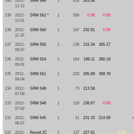
140
2012-
SRM 564
1
415
243.54
12-12
139
2012-
SRM 562 *
1
556
0.00
0.00
12-01
138
2012-
SRM 560
1
197
232.81
0.00
11-10
137
2012-
SRM 555
1
138
215.34
305.27
09-07
136
2012-
SRM 554
1
164
199.11
280.19
09-01
135
2012-
SRM 551
1
220
205.89
308.79
08-04
134
2012-
SRM 549
1
73
213.59
07-09
133
2012-
SRM 548
1
128
238.67
0.00
07-02
132
2012-
SRM 545
1
31
231.33
214.09
06-07
131
2012-
Round 2C
1
137
227.61
0.00