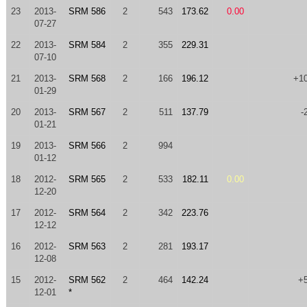
23
2013-
SRM 586
2
543
173.62
0.00
07-27
22
2013-
SRM 584
2
355
229.31
07-10
21
2013-
SRM 568
2
166
196.12
+1
01-29
20
2013-
SRM 567
2
511
137.79
-
01-21
19
2013-
SRM 566
2
994
01-12
18
2012-
SRM 565
2
533
182.11
0.00
12-20
17
2012-
SRM 564
2
342
223.76
12-12
16
2012-
SRM 563
2
281
193.17
12-08
15
2012-
SRM 562
2
464
142.24
+
12-01
*