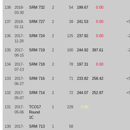
138
2018-
SRM 732
2
54
199.67
0.00
03-30
137
2018-
SRM 727
2
39
241.53
0.00
+
01-11
136
2017-
SRM 724
2
125
237.92
0.00
-
11-28
135
2017-
SRM 719
2
100
244.92
397.61
-
08-15
134
2017-
SRM 718
2
78
197.31
0.00
07-13
133
2017-
SRM 716
2
71
233.82
258.42
+
06-27
132
2017-
SRM 714
2
72
244.07
252.87
+
05-07
131
2017-
TCO17
1
229
0.00
05-06
Round
1C
130
2017-
SRM 713
1
58