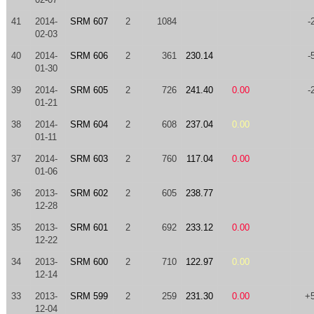
41
2014-
SRM 607
2
1084
-
02-03
40
2014-
SRM 606
2
361
230.14
-
01-30
39
2014-
SRM 605
2
726
241.40
0.00
-
01-21
38
2014-
SRM 604
2
608
237.04
0.00
01-11
37
2014-
SRM 603
2
760
117.04
0.00
01-06
36
2013-
SRM 602
2
605
238.77
12-28
35
2013-
SRM 601
2
692
233.12
0.00
12-22
34
2013-
SRM 600
2
710
122.97
0.00
12-14
33
2013-
SRM 599
2
259
231.30
0.00
+
12-04