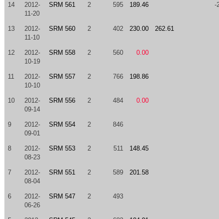
14
2012-
SRM 561
2
595
189.46
-
11-20
13
2012-
SRM 560
2
402
230.00
262.61
11-10
12
2012-
SRM 558
2
560
0.00
10-19
11
2012-
SRM 557
2
766
198.86
10-10
10
2012-
SRM 556
2
484
0.00
09-14
9
2012-
SRM 554
2
846
09-01
8
2012-
SRM 553
2
511
148.45
08-23
7
2012-
SRM 551
2
589
201.58
08-04
6
2012-
SRM 547
2
493
06-26