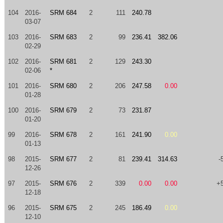
104
2016-
SRM 684
2
111
240.78
03-07
103
2016-
SRM 683
2
99
236.41
382.06
02-29
102
2016-
SRM 681
2
129
243.30
02-06
*
101
2016-
SRM 680
2
206
247.58
0.00
01-28
100
2016-
SRM 679
2
73
231.87
01-20
99
2016-
SRM 678
2
161
241.90
0.00
01-13
98
2015-
SRM 677
2
81
239.41
314.63
-
12-26
97
2015-
SRM 676
2
339
0.00
0.00
+
12-18
96
2015-
SRM 675
2
245
186.49
0.00
12-10