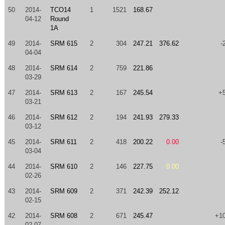
50
2014-
TCO14
1
1521
168.67
04-12
Round
1A
49
2014-
SRM 615
2
304
247.21
376.62
-
04-04
48
2014-
SRM 614
2
759
221.86
03-29
47
2014-
SRM 613
2
167
245.54
+
03-21
46
2014-
SRM 612
2
194
241.93
279.33
03-12
45
2014-
SRM 611
2
418
200.22
0.00
-
03-04
44
2014-
SRM 610
2
146
227.75
0.00
02-26
43
2014-
SRM 609
2
371
242.39
252.12
02-15
42
2014-
SRM 608
2
671
245.47
+1
02-07