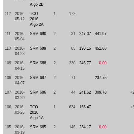
Algo 2B
112
2016-
TCO
1
172
05-12
2016
Algo 2A
111
2016-
SRM 690
2
31
247.07
441.97
05-04
110
2016-
SRM 689
2
85
198.15
451.88
04-23
109
2016-
SRM 688
2
330
246.77
0.00
04-15
108
2016-
SRM 687
2
71
237.75
04-07
107
2016-
SRM 686
2
44
241.62
309.78
+
03-29
106
2016-
TCO
1
634
155.47
+
03-26
2016
Algo 1A
105
2016-
SRM 685
2
146
234.17
0.00
03-19