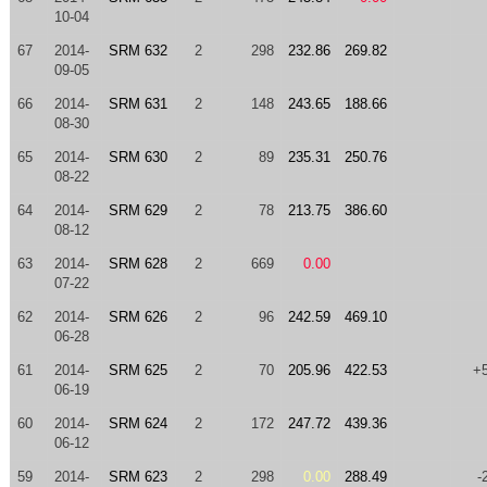
10-04
67
2014-
SRM 632
2
298
232.86
269.82
09-05
66
2014-
SRM 631
2
148
243.65
188.66
08-30
65
2014-
SRM 630
2
89
235.31
250.76
08-22
64
2014-
SRM 629
2
78
213.75
386.60
08-12
63
2014-
SRM 628
2
669
0.00
07-22
62
2014-
SRM 626
2
96
242.59
469.10
06-28
61
2014-
SRM 625
2
70
205.96
422.53
+
06-19
60
2014-
SRM 624
2
172
247.72
439.36
06-12
59
2014-
SRM 623
2
298
0.00
288.49
-