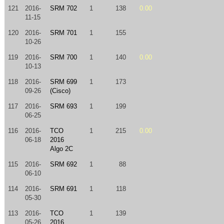
121
2016-
SRM 702
1
138
0.00
11-15
120
2016-
SRM 701
1
155
10-26
119
2016-
SRM 700
1
140
0.00
10-13
118
2016-
SRM 699
1
173
09-26
(Cisco)
117
2016-
SRM 693
1
199
06-25
116
2016-
TCO
1
215
0.00
06-18
2016
Algo 2C
115
2016-
SRM 692
1
88
06-10
114
2016-
SRM 691
1
118
05-30
113
2016-
TCO
1
139
05-26
2016