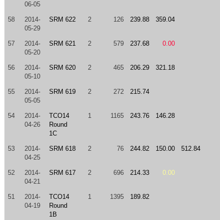
06-05
58
2014-
SRM 622
2
126
239.88
359.04
05-29
57
2014-
SRM 621
2
579
237.68
0.00
05-20
56
2014-
SRM 620
2
465
206.29
321.18
05-10
55
2014-
SRM 619
2
272
215.74
05-05
54
2014-
TCO14
1
1165
243.76
146.28
04-26
Round
1C
53
2014-
SRM 618
2
76
244.82
150.00
512.84
04-25
52
2014-
SRM 617
2
696
214.33
0.00
04-21
51
2014-
TCO14
1
1395
189.82
04-19
Round
1B