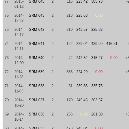
77
2015-
SRM 645
2
116
223.42
305.73
-
01-12
76
2014-
SRM 643
2
218
223.63
0.00
12-27
75
2014-
SRM 642
2
210
243.57
225.82
12-17
74
2014-
SRM 641
2
122
229.04
439.99
416.81
-
12-11
73
2014-
SRM 640
2
42
242.52
315.27
0.00
+
12-09
72
2014-
SRM 639
2
336
224.29
0.00
+
11-28
71
2014-
SRM 638
2
51
239.86
335.75
11-03
70
2014-
SRM 637
2
170
245.45
303.57
10-23
69
2014-
SRM 636
2
235
0.00
281.50
+
10-14
68
2014-
SRM 635
2
473
245.84
0.00