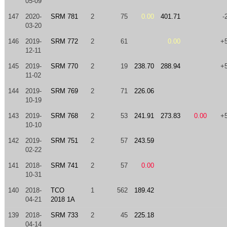
05-09
147
2020-
SRM 781
2
75
0.00
401.71
-
03-20
146
2019-
SRM 772
2
61
0.00
+
12-11
145
2019-
SRM 770
2
19
238.70
288.94
+
11-02
144
2019-
SRM 769
2
71
226.06
10-19
143
2019-
SRM 768
2
53
241.91
273.83
0.00
+
10-10
142
2019-
SRM 751
2
57
243.59
02-22
141
2018-
SRM 741
2
57
0.00
10-31
140
2018-
TCO
1
562
189.42
04-21
2018 1A
139
2018-
SRM 733
2
45
225.18
04-14