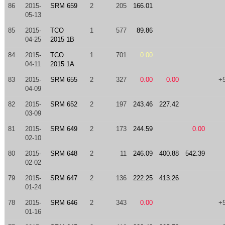
86
2015-
SRM 659
2
205
166.01
05-13
85
2015-
TCO
1
577
89.86
04-25
2015 1B
84
2015-
TCO
1
701
0.00
04-11
2015 1A
83
2015-
SRM 655
2
327
0.00
0.00
+
04-09
82
2015-
SRM 652
2
197
243.46
227.42
03-09
81
2015-
SRM 649
2
173
244.59
0.00
02-10
80
2015-
SRM 648
2
11
246.09
400.88
542.39
02-02
79
2015-
SRM 647
2
136
222.25
413.26
01-24
78
2015-
SRM 646
2
343
0.00
+
01-16