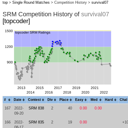
top
>
Single Round Matches
> Competition History >
survival07
SRM Competition History of
survival07
[topcoder]
#
Date
Contest
Div
Place
Easy
Med
Hard
Chal
167
2022-
SRM 838
2
40
0.00
0.00
09-20
166
2022-
SRM 835
2
19
0.00
+1
08-17