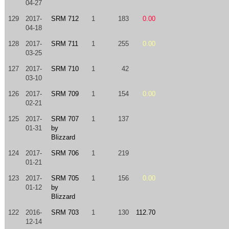
04-27
129
2017-
SRM 712
1
183
0.00
04-18
128
2017-
SRM 711
1
255
0.00
03-25
127
2017-
SRM 710
1
42
03-10
126
2017-
SRM 709
1
154
0.00
02-21
125
2017-
SRM 707
1
137
01-31
by
Blizzard
124
2017-
SRM 706
1
219
01-21
123
2017-
SRM 705
1
156
0.00
01-12
by
Blizzard
122
2016-
SRM 703
1
130
112.70
12-14