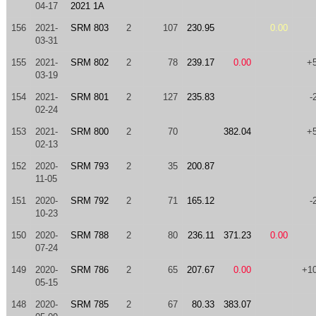
04-17
2021 1A
156
2021-
SRM 803
2
107
230.95
0.00
03-31
155
2021-
SRM 802
2
78
239.17
0.00
+
03-19
154
2021-
SRM 801
2
127
235.83
-
02-24
153
2021-
SRM 800
2
70
382.04
+
02-13
152
2020-
SRM 793
2
35
200.87
11-05
151
2020-
SRM 792
2
71
165.12
-
10-23
150
2020-
SRM 788
2
80
236.11
371.23
0.00
07-24
149
2020-
SRM 786
2
65
207.67
0.00
+1
05-15
148
2020-
SRM 785
2
67
80.33
383.07