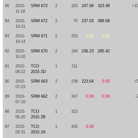
95
2015-
SRM 673
2
103
247.68
323.48
+1
11-18
94
2015-
SRM 672
2
75
237.03
388.68
10-21
93
2015-
SRM 671
2
333
0.00
0.00
10-14
92
2015-
SRM 670
2
194
236.23
295.42
10-10
91
2015-
TCO
1
311
08-22
2015 2D
90
2015-
SRM 663
2
238
223.64
0.00
+
07-23
89
2015-
SRM 662
2
347
0.00
0.00
-
07-10
88
2015-
TCO
1
323
06-20
2015 2B
87
2015-
TCO
1
430
0.00
05-31
2015 2A