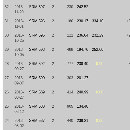
32
2013-
SRM 597
2
230
242.52
11-20
31
2013-
SRM 596
2
186
230.17
334.10
+
11-01
30
2013-
SRM 595
2
121
236.64
232.29
+
10-25
29
2013-
SRM 593
2
489
194.76
252.60
10-05
28
2013-
SRM 592
2
777
238.40
0.00
-
09-27
27
2013-
SRM 590
2
303
201.27
09-07
26
2013-
SRM 589
2
414
240.99
0.00
08-27
25
2013-
SRM 588
2
905
134.40
08-12
24
2013-
SRM 587
2
440
238.21
0.00
08-02