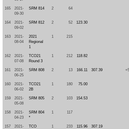
165
2021-
SRM 814
2
64
09-30
164
2021-
SRM 812
2
52
123.30
09-02
163
2021-
2021
1
215
08-04
Regional
1
162
2021-
TCO21
1
212
118.82
07-08
Round 3
161
2021-
SRM 808
2
13
166.11
307.39
+
06-25
160
2021-
TCO21
1
180
75.00
06-02
2B
159
2021-
SRM 805
2
103
154.53
05-08
158
2021-
SRM 804
1
117
04-23
*
157
2021-
TCO
1
233
115.96
307.19