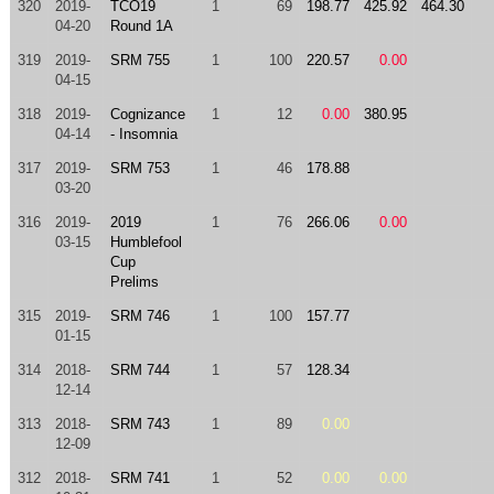
320
2019-
TCO19
1
69
198.77
425.92
464.30
04-20
Round 1A
319
2019-
SRM 755
1
100
220.57
0.00
04-15
318
2019-
Cognizance
1
12
0.00
380.95
04-14
- Insomnia
317
2019-
SRM 753
1
46
178.88
03-20
316
2019-
2019
1
76
266.06
0.00
03-15
Humblefool
Cup
Prelims
315
2019-
SRM 746
1
100
157.77
01-15
314
2018-
SRM 744
1
57
128.34
12-14
313
2018-
SRM 743
1
89
0.00
12-09
312
2018-
SRM 741
1
52
0.00
0.00