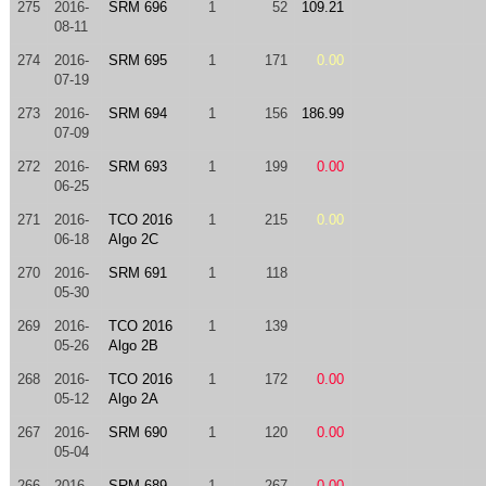
275
2016-
SRM 696
1
52
109.21
08-11
274
2016-
SRM 695
1
171
0.00
07-19
273
2016-
SRM 694
1
156
186.99
07-09
272
2016-
SRM 693
1
199
0.00
06-25
271
2016-
TCO 2016
1
215
0.00
06-18
Algo 2C
270
2016-
SRM 691
1
118
05-30
269
2016-
TCO 2016
1
139
05-26
Algo 2B
268
2016-
TCO 2016
1
172
0.00
05-12
Algo 2A
267
2016-
SRM 690
1
120
0.00
05-04
266
2016-
SRM 689
1
267
0.00