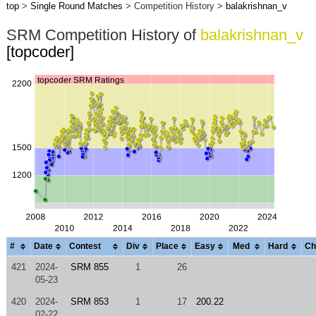
top
>
Single Round Matches
> Competition History >
balakrishnan_v
SRM Competition History of
balakrishnan_v
[topcoder]
#
Date
Contest
Div
Place
Easy
Med
Hard
Ch
421
2024-
SRM 855
1
26
05-23
420
2024-
SRM 853
1
17
200.22
02-22