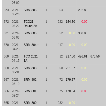
06-09
373
2021-
SRM 806
1
53
202.85
05-26
372
2021-
TCO21
1
222
154.30
0.00
05-22
Round 2A
371
2021-
SRM 805
1
52
0.00
330.06
05-08
370
2021-
SRM 804 *
1
117
0.00
0.00
04-23
369
2021-
TCO 2021
1
12
217.50
426.61
876.56
04-17
1A
368
2021-
SRM 803
1
50
221.57
0.00
03-31
367
2021-
SRM 802
1
72
179.57
0.00
03-19
366
2021-
SRM 801
1
75
170.04
0.00
02-24
365
2021-
SRM 800
1
232
0.00