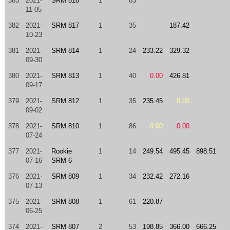
383
2021-
SRM 818 *
1
83
11-05
382
2021-
SRM 817
1
35
187.42
10-23
381
2021-
SRM 814
1
24
233.22
329.32
09-30
380
2021-
SRM 813
1
40
0.00
426.81
09-17
379
2021-
SRM 812
1
35
235.45
0.00
09-02
378
2021-
SRM 810
1
86
0.00
0.00
07-24
377
2021-
Rookie
1
14
249.54
495.45
898.51
07-16
SRM 6
376
2021-
SRM 809
1
34
232.42
272.16
07-13
375
2021-
SRM 808
1
61
220.87
06-25
374
2021-
SRM 807
2
53
198.85
366.00
666.25