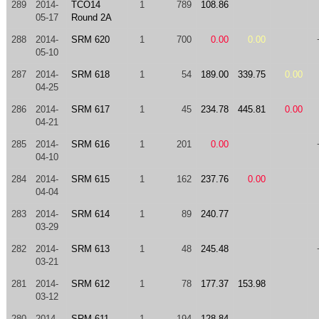
289
2014-
TCO14
1
789
108.86
05-17
Round 2A
288
2014-
SRM 620
1
700
0.00
0.00
05-10
287
2014-
SRM 618
1
54
189.00
339.75
0.00
04-25
286
2014-
SRM 617
1
45
234.78
445.81
0.00
04-21
285
2014-
SRM 616
1
201
0.00
04-10
284
2014-
SRM 615
1
162
237.76
0.00
04-04
283
2014-
SRM 614
1
89
240.77
03-29
282
2014-
SRM 613
1
48
245.48
03-21
281
2014-
SRM 612
1
78
177.37
153.98
03-12
280
2014-
SRM 611
1
194
128.84