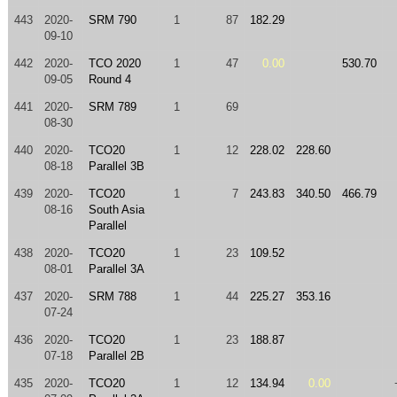
443
2020-
SRM 790
1
87
182.29
09-10
442
2020-
TCO 2020
1
47
0.00
530.70
09-05
Round 4
441
2020-
SRM 789
1
69
08-30
440
2020-
TCO20
1
12
228.02
228.60
08-18
Parallel 3B
439
2020-
TCO20
1
7
243.83
340.50
466.79
08-16
South Asia
Parallel
438
2020-
TCO20
1
23
109.52
08-01
Parallel 3A
437
2020-
SRM 788
1
44
225.27
353.16
07-24
436
2020-
TCO20
1
23
188.87
07-18
Parallel 2B
435
2020-
TCO20
1
12
134.94
0.00