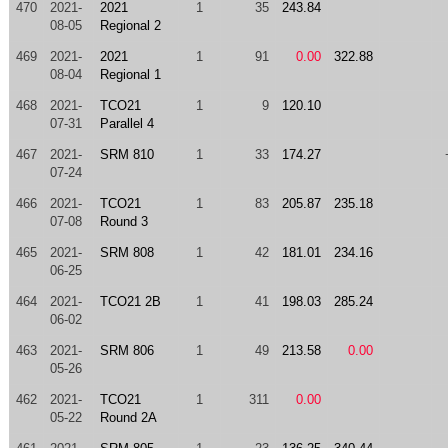
470
2021-
2021
1
35
243.84
08-05
Regional 2
469
2021-
2021
1
91
0.00
322.88
08-04
Regional 1
468
2021-
TCO21
1
9
120.10
07-31
Parallel 4
467
2021-
SRM 810
1
33
174.27
07-24
466
2021-
TCO21
1
83
205.87
235.18
07-08
Round 3
465
2021-
SRM 808
1
42
181.01
234.16
06-25
464
2021-
TCO21 2B
1
41
198.03
285.24
06-02
463
2021-
SRM 806
1
49
213.58
0.00
05-26
462
2021-
TCO21
1
311
0.00
05-22
Round 2A