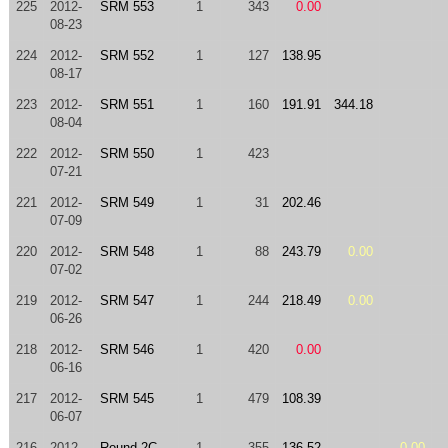
225
2012-
SRM 553
1
343
0.00
08-23
224
2012-
SRM 552
1
127
138.95
08-17
223
2012-
SRM 551
1
160
191.91
344.18
08-04
222
2012-
SRM 550
1
423
07-21
221
2012-
SRM 549
1
31
202.46
07-09
220
2012-
SRM 548
1
88
243.79
0.00
07-02
219
2012-
SRM 547
1
244
218.49
0.00
06-26
218
2012-
SRM 546
1
420
0.00
06-16
217
2012-
SRM 545
1
479
108.39
06-07
216
2012-
Round 2C
1
355
136.52
0.00