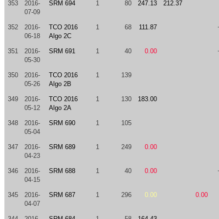
353
2016-
SRM 694
1
80
247.13
212.37
07-09
352
2016-
TCO 2016
1
68
111.87
06-18
Algo 2C
351
2016-
SRM 691
1
40
0.00
05-30
350
2016-
TCO 2016
1
139
05-26
Algo 2B
349
2016-
TCO 2016
1
130
183.00
05-12
Algo 2A
348
2016-
SRM 690
1
105
05-04
347
2016-
SRM 689
1
249
0.00
04-23
346
2016-
SRM 688
1
40
0.00
04-15
345
2016-
SRM 687
1
296
0.00
0.00
04-07
344
2016-
SRM 684
1
58
164.43