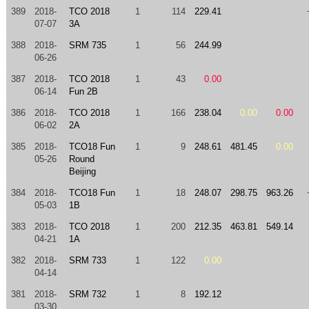
389
2018-
TCO 2018
1
114
229.41
07-07
3A
388
2018-
SRM 735
1
56
244.99
06-26
387
2018-
TCO 2018
1
43
0.00
06-14
Fun 2B
386
2018-
TCO 2018
1
166
238.04
0.00
0.00
06-02
2A
385
2018-
TCO18 Fun
1
9
248.61
481.45
0.00
05-26
Round
Beijing
384
2018-
TCO18 Fun
1
18
248.07
298.75
963.26
05-03
1B
383
2018-
TCO 2018
1
200
212.35
463.81
549.14
04-21
1A
382
2018-
SRM 733
1
122
0.00
04-14
381
2018-
SRM 732
1
8
192.12
03-30